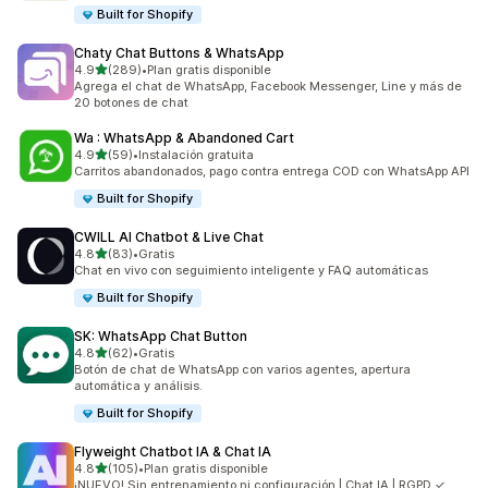
Built for Shopify
Chaty Chat Buttons & WhatsApp
de 5 estrellas
4.9
(289)
•
Plan gratis disponible
289 reseñas en total
Agrega el chat de WhatsApp, Facebook Messenger, Line y más de
20 botones de chat
Wa : WhatsApp & Abandoned Cart
de 5 estrellas
4.9
(59)
•
Instalación gratuita
59 reseñas en total
Carritos abandonados, pago contra entrega COD con WhatsApp API
Built for Shopify
CWILL AI Chatbot & Live Chat
de 5 estrellas
4.8
(83)
•
Gratis
83 reseñas en total
Chat en vivo con seguimiento inteligente y FAQ automáticas
Built for Shopify
SK: WhatsApp Chat Button
de 5 estrellas
4.8
(62)
•
Gratis
62 reseñas en total
Botón de chat de WhatsApp con varios agentes, apertura
automática y análisis.
Built for Shopify
Flyweight Chatbot IA & Chat IA
de 5 estrellas
4.8
(105)
•
Plan gratis disponible
105 reseñas en total
¡NUEVO! Sin entrenamiento ni configuración | Chat IA | RGPD ✓