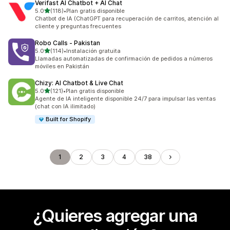
Verifast AI Chatbot + AI Chat
de 5 estrellas
5.0
(118)
•
Plan gratis disponible
118 reseñas en total
Chatbot de IA (ChatGPT para recuperación de carritos, atención al
cliente y preguntas frecuentes
Robo Calls ‑ Pakistan
de 5 estrellas
5.0
(114)
•
Instalación gratuita
114 reseñas en total
Llamadas automatizadas de confirmación de pedidos a números
móviles en Pakistán
Chizy: AI Chatbot & Live Chat
de 5 estrellas
5.0
(121)
•
Plan gratis disponible
121 reseñas en total
Agente de IA inteligente disponible 24/7 para impulsar las ventas
(chat con IA ilimitado)
Built for Shopify
1
2
3
4
38
¿Quieres agregar una