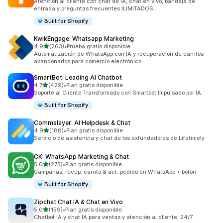
Atención al cliente con chat de IA, chat en vivo, bandeja de
entrada y preguntas frecuentes ILIMITADOS
Built for Shopify
KwikEngage: Whatsapp Marketing
de 5 estrellas
4.9
(263)
•
Prueba gratis disponible
263 reseñas en total
Automatización de WhatsApp con IA y recuperación de carritos
abandonados para comercio electrónico
SmartBot: Leading AI Chatbot
de 5 estrellas
4.7
(429)
•
Plan gratis disponible
429 reseñas en total
Soporte al Cliente Transformado con Smartbot Impulsado por IA.
Built for Shopify
Commslayer: AI Helpdesk & Chat
de 5 estrellas
4.9
(188)
•
Plan gratis disponible
188 reseñas en total
Servicio de asistencia y chat de los exfundadores de Lifetimely
CK: WhatsApp Marketing & Chat
de 5 estrellas
5.0
(275)
•
Plan gratis disponible
275 reseñas en total
Campañas, recup. carrito & act. pedido en WhatsApp + boton
Built for Shopify
Zipchat Chat IA & Chat en Vivo
de 5 estrellas
5.0
(159)
•
Plan gratis disponible
159 reseñas en total
Chatbot IA y chat IA para ventas y atención al cliente, 24/7