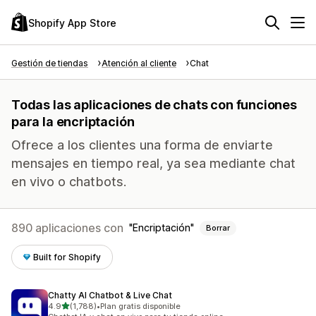
Shopify App Store
Gestión de tiendas
Atención al cliente
Chat
Todas las aplicaciones de chats con funciones
para la encriptación
Ofrece a los clientes una forma de enviarte
mensajes en tiempo real, ya sea mediante chat
en vivo o chatbots.
890 aplicaciones con
Encriptación
Borrar
Built for Shopify
Chatty AI Chatbot & Live Chat
de 5 estrellas
4.9
(1,788)
•
Plan gratis disponible
1788 reseñas en total