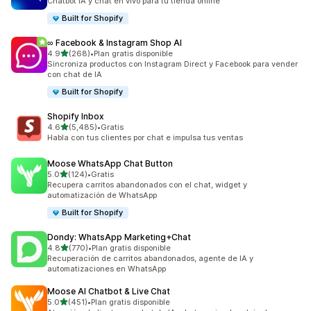
Chatbot IA y chat en vivo para tu tienda online
Built for Shopify
∞ Facebook & Instagram Shop AI
de 5 estrellas
4.9
(268)
•
Plan gratis disponible
268 reseñas en total
Sincroniza productos con Instagram Direct y Facebook para vender
con chat de IA
Built for Shopify
Shopify Inbox
de 5 estrellas
4.6
(5,485)
•
Gratis
5485 reseñas en total
Habla con tus clientes por chat e impulsa tus ventas
Moose WhatsApp Chat Button
de 5 estrellas
5.0
(124)
•
Gratis
124 reseñas en total
Recupera carritos abandonados con el chat, widget y
automatización de WhatsApp
Built for Shopify
Dondy: WhatsApp Marketing+Chat
de 5 estrellas
4.8
(770)
•
Plan gratis disponible
770 reseñas en total
Recuperación de carritos abandonados, agente de IA y
automatizaciones en WhatsApp
Moose AI Chatbot & Live Chat
de 5 estrellas
5.0
(451)
•
Plan gratis disponible
451 reseñas en total