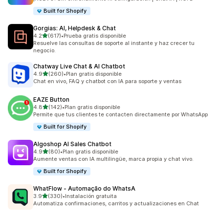
Built for Shopify
Gorgias: AI, Helpdesk & Chat
de 5 estrellas
4.2
(617)
•
Prueba gratis disponible
617 reseñas en total
Resuelve las consultas de soporte al instante y haz crecer tu
negocio.
Chatway Live Chat & AI Chatbot
de 5 estrellas
4.9
(260)
•
Plan gratis disponible
260 reseñas en total
Chat en vivo, FAQ y chatbot con IA para soporte y ventas
EAZE Button
de 5 estrellas
4.8
(142)
•
Plan gratis disponible
142 reseñas en total
Permite que tus clientes te contacten directamente por WhatsApp
Built for Shopify
Algoshop AI Sales Chatbot
de 5 estrellas
4.9
(80)
•
Plan gratis disponible
80 reseñas en total
Aumente ventas con IA multilingüe, marca propia y chat vivo.
Built for Shopify
WhatFlow ‑ Automação do WhatsA
de 5 estrellas
3.9
(330)
•
Instalación gratuita
330 reseñas en total
Automatiza confirmaciones, carritos y actualizaciones en Chat