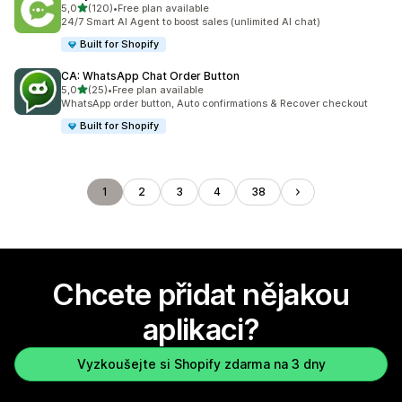
z 5 hvězd
5,0
(120)
•
Free plan available
Celkový počet recenzí: 120
24/7 Smart AI Agent to boost sales (unlimited AI chat)
Built for Shopify
CA: WhatsApp Chat Order Button
z 5 hvězd
5,0
(25)
•
Free plan available
Celkový počet recenzí: 25
WhatsApp order button, Auto confirmations & Recover checkout
Built for Shopify
1
2
3
4
38
Chcete přidat nějakou
aplikaci?
Vyzkoušejte si Shopify zdarma na 3 dny