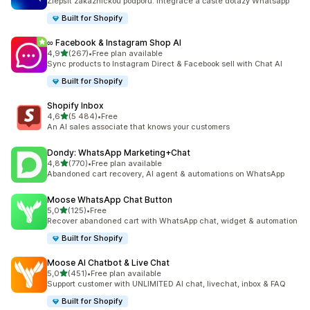
Zlepšit zákaznickou podporu: Integrace a časté dotazy Whatsapp
Built for Shopify
∞ Facebook & Instagram Shop AI
z 5 hvězd
4,9
(267)
•
Free plan available
Celkový počet recenzí: 267
Sync products to Instagram Direct & Facebook sell with Chat AI
Built for Shopify
Shopify Inbox
z 5 hvězd
4,6
(5 484)
•
Free
Celkový počet recenzí: 5484
An AI sales associate that knows your customers
Dondy: WhatsApp Marketing+Chat
z 5 hvězd
4,8
(770)
•
Free plan available
Celkový počet recenzí: 770
Abandoned cart recovery, AI agent & automations on WhatsApp
Moose WhatsApp Chat Button
z 5 hvězd
5,0
(125)
•
Free
Celkový počet recenzí: 125
Recover abandoned cart with WhatsApp chat, widget & automation
Built for Shopify
Moose AI Chatbot & Live Chat
z 5 hvězd
5,0
(451)
•
Free plan available
Celkový počet recenzí: 451
Support customer with UNLIMITED AI chat, livechat, inbox & FAQ
Built for Shopify