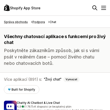
Shopify App Store
Správa obchodu
Podpora
Chat
Všechny chatovací aplikace s funkcemi pro živý
chat
Poskytněte zákazníkům způsob, jak si s vámi
psát v reálném čase – pomocí živého chatu
nebo chatovacích botů.
Více aplikací (891) s:
Živý chat
Vymazat
Built for Shopify
Chatty AI Chatbot & Live Chat
z 5 hvězd
4,9
(1 787)
•
K dispozici je bezplatný plán
Celkový počet recenzí: 1787