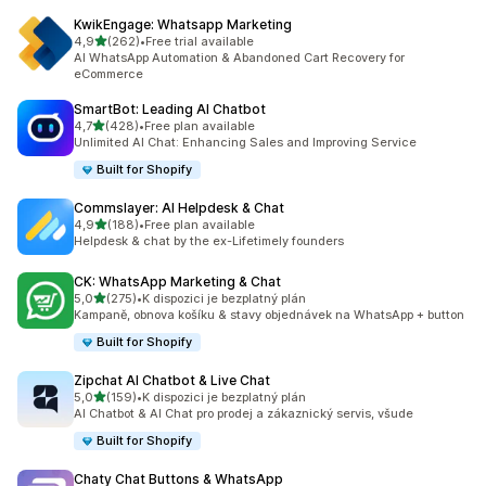
KwikEngage: Whatsapp Marketing
z 5 hvězd
4,9
(262)
•
Free trial available
Celkový počet recenzí: 262
AI WhatsApp Automation & Abandoned Cart Recovery for
eCommerce
SmartBot: Leading AI Chatbot
z 5 hvězd
4,7
(428)
•
Free plan available
Celkový počet recenzí: 428
Unlimited AI Chat: Enhancing Sales and Improving Service
Built for Shopify
Commslayer: AI Helpdesk & Chat
z 5 hvězd
4,9
(188)
•
Free plan available
Celkový počet recenzí: 188
Helpdesk & chat by the ex-Lifetimely founders
CK: WhatsApp Marketing & Chat
z 5 hvězd
5,0
(275)
•
K dispozici je bezplatný plán
Celkový počet recenzí: 275
Kampaně, obnova košíku & stavy objednávek na WhatsApp + button
Built for Shopify
Zipchat AI Chatbot & Live Chat
z 5 hvězd
5,0
(159)
•
K dispozici je bezplatný plán
Celkový počet recenzí: 159
AI Chatbot & AI Chat pro prodej a zákaznický servis, všude
Built for Shopify
Chaty Chat Buttons & WhatsApp