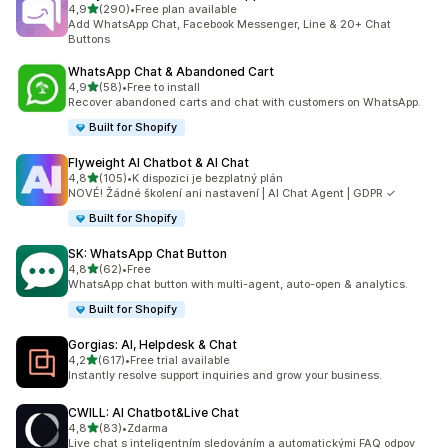
z 5 hvězd
4,9
(290)
•
Free plan available
Celkový počet recenzí: 290
Add WhatsApp Chat, Facebook Messenger, Line & 20+ Chat
Buttons
WhatsApp Chat & Abandoned Cart
z 5 hvězd
4,9
(58)
•
Free to install
Celkový počet recenzí: 58
Recover abandoned carts and chat with customers on WhatsApp.
Built for Shopify
Flyweight AI Chatbot & AI Chat
z 5 hvězd
4,8
(105)
•
K dispozici je bezplatný plán
Celkový počet recenzí: 105
NOVÉ! Žádné školení ani nastavení | AI Chat Agent | GDPR ✓
Built for Shopify
SK: WhatsApp Chat Button
z 5 hvězd
4,8
(62)
•
Free
Celkový počet recenzí: 62
WhatsApp chat button with multi-agent, auto-open & analytics.
Built for Shopify
Gorgias: AI, Helpdesk & Chat
z 5 hvězd
4,2
(617)
•
Free trial available
Celkový počet recenzí: 617
Instantly resolve support inquiries and grow your business.
CWILL: AI Chatbot&Live Chat
z 5 hvězd
4,8
(83)
•
Zdarma
Celkový počet recenzí: 83
Live chat s inteligentním sledováním a automatickými FAQ odpov