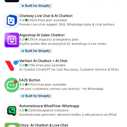
Built for Shopify
Chatway Live Chat & AI Chatbot
z 5 hvězd
4,9
(260)
•
Free plan available
Celkový počet recenzí: 260
Provide Live chat support, FAQ, WhatsApp inbox & chat buttons
Algoshop AI Sales Chatbot
z 5 hvězd
4,9
(79)
•
K dispozici je bezplatný plán
Celkový počet recenzí: 79
Zvyšte prodej díky vícejazyčné AI, brandingu a live chatu.
Built for Shopify
Verifast AI Chatbot + AI Chat
z 5 hvězd
5,0
(118)
•
Free plan available
Celkový počet recenzí: 118
AI Chatbot (ChatGPT for Cart Recovery, Customer Service & FAQs
EAZE Button
z 5 hvězd
4,8
(142)
•
Free plan available
Celkový počet recenzí: 142
Let your customers contact you directly - for WhatsApp
Built for Shopify
Automatizace WhatFlow‑Whatsapp
z 5 hvězd
3,9
(329)
•
Bezplatná instalace
Celkový počet recenzí: 329
Automatizujte potvrzení, obnovení košíku a aktualizace na What
Chizy: AI Chatbot & Live Chat