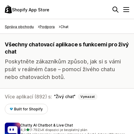
Shopify App Store
Správa obchodu
Podpora
Chat
Všechny chatovací aplikace s funkcemi pro živý
chat
Poskytněte zákazníkům způsob, jak si s vámi
psát v reálném čase – pomocí živého chatu
nebo chatovacích botů.
Více aplikací (892) s:
Živý chat
Vymazat
Built for Shopify
Chatty AI Chatbot & Live Chat
z 5 hvězd
4,9
(1 792)
•
K dispozici je bezplatný plán
Celkový počet recenzí: 1792