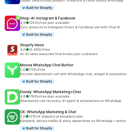
Zlepšit zákaznickou podporu: Integrace a časté dotazy Whatsapp
Built for Shopify
Shop‑AI: Instagram & Facebook
z 5 hvězd
4,9
(263)
•
Free plan available
Celkový počet recenzí: 263
Sync products to Instagram Direct & Facebook sell with Chat AI
Built for Shopify
Shopify Inbox
z 5 hvězd
4,6
(5 480)
•
Free
Celkový počet recenzí: 5480
An AI sales associate that knows your customers
Moose WhatsApp Chat Button
z 5 hvězd
5,0
(119)
•
Free
Celkový počet recenzí: 119
Recover abandoned cart with WhatsApp chat, widget & automation
Built for Shopify
Dondy: WhatsApp Marketing+Chat
z 5 hvězd
4,8
(769)
•
Free plan available
Celkový počet recenzí: 769
Abandoned cart recovery, AI agent & automations on WhatsApp
CK: WhatsApp Marketing & Chat
z 5 hvězd
5,0
(275)
•
K dispozici je bezplatný plán
Celkový počet recenzí: 275
Kampaně, obnova košíku & stavy objednávek na WhatsApp + button
Built for Shopify