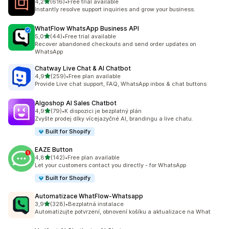
z 5 hvězd
4,2
(616)
•
Free trial available
Celkový počet recenzí: 616
Instantly resolve support inquiries and grow your business.
WhatFlow WhatsApp Business API
z 5 hvězd
5,0
(44)
•
Free trial available
Celkový počet recenzí: 44
Recover abandoned checkouts and send order updates on
WhatsApp
Chatway Live Chat & AI Chatbot
z 5 hvězd
4,9
(259)
•
Free plan available
Celkový počet recenzí: 259
Provide Live chat support, FAQ, WhatsApp inbox & chat buttons
Algoshop AI Sales Chatbot
z 5 hvězd
4,9
(79)
•
K dispozici je bezplatný plán
Celkový počet recenzí: 79
Zvyšte prodej díky vícejazyčné AI, brandingu a live chatu.
Built for Shopify
EAZE Button
z 5 hvězd
4,8
(142)
•
Free plan available
Celkový počet recenzí: 142
Let your customers contact you directly - for WhatsApp
Built for Shopify
Automatizace WhatFlow‑Whatsapp
z 5 hvězd
3,9
(328)
•
Bezplatná instalace
Celkový počet recenzí: 328
Automatizujte potvrzení, obnovení košíku a aktualizace na What