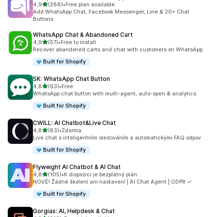
z 5 hvězd
4,9
(288)
•
Free plan available
Celkový počet recenzí: 288
Add WhatsApp Chat, Facebook Messenger, Line & 20+ Chat
Buttons
WhatsApp Chat & Abandoned Cart
z 5 hvězd
4,9
(57)
•
Free to install
Celkový počet recenzí: 57
Recover abandoned carts and chat with customers on WhatsApp.
Built for Shopify
SK: WhatsApp Chat Button
z 5 hvězd
4,8
(63)
•
Free
Celkový počet recenzí: 63
WhatsApp chat button with multi-agent, auto-open & analytics.
Built for Shopify
CWILL: AI Chatbot&Live Chat
z 5 hvězd
4,8
(83)
•
Zdarma
Celkový počet recenzí: 83
Live chat s inteligentním sledováním a automatickými FAQ odpov
Built for Shopify
Flyweight AI Chatbot & AI Chat
z 5 hvězd
4,8
(105)
•
K dispozici je bezplatný plán
Celkový počet recenzí: 105
NOVÉ! Žádné školení ani nastavení | AI Chat Agent | GDPR ✓
Built for Shopify
Gorgias: AI, Helpdesk & Chat