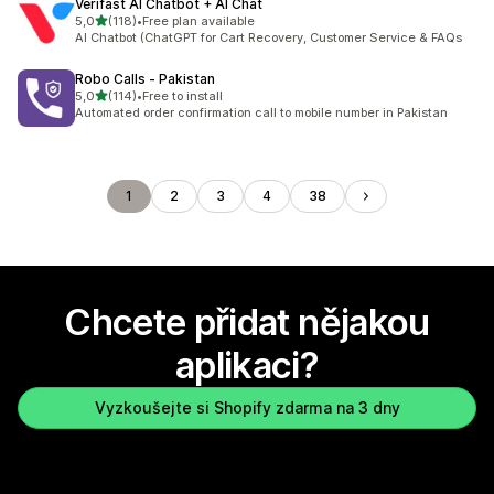
Verifast AI Chatbot + AI Chat
z 5 hvězd
5,0
(118)
•
Free plan available
Celkový počet recenzí: 118
AI Chatbot (ChatGPT for Cart Recovery, Customer Service & FAQs
Robo Calls ‑ Pakistan
z 5 hvězd
5,0
(114)
•
Free to install
Celkový počet recenzí: 114
Automated order confirmation call to mobile number in Pakistan
1
2
3
4
38
Chcete přidat nějakou
aplikaci?
Vyzkoušejte si Shopify zdarma na 3 dny