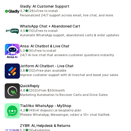
Gladly: AI Customer Support
z 5 hvězd
4,7
(28)
•
Free to install
Celkový počet recenzí: 28
Personalized 24/7 support across email, live chat, and more.
WhatsApp Chat + Abandoned Cart
z 5 hvězd
4,5
(10)
•
Free to install
Celkový počet recenzí: 10
Automate WhatsApp support, abandoned carts & order updates
Ansa: AI Chatbot & Live Chat
z 5 hvězd
5,0
(6)
•
Free to install
Celkový počet recenzí: 6
24/7 AI live chat that answers customer questions instantly
Jotform AI Chatbot ‑ Live Chat
z 5 hvězd
3,8
(32)
•
Free plan available
Celkový počet recenzí: 32
Improve customer support with AI livechat and boost your sales
QuickReply
z 5 hvězd
4,8
(202)
•
From $59/month
Celkový počet recenzí: 202
Marketing Automation to Recover Carts and Drive Sales
Tlačítko WhatsApp ‑ MyShop
z 5 hvězd
4,2
(49)
•
K dispozici je bezplatný plán
Celkový počet recenzí: 49
Přidejte WhatsApp, Messenger, volání a 10+ chat tlačítek
ZYBR: AI, Helpdesk & Returns
z 5 hvězd
5,0
(9)
•
Kostenlos