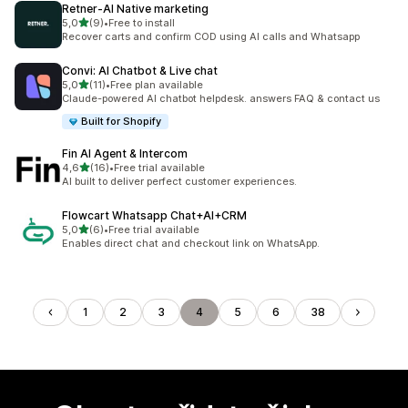
Retner‑AI Native marketing
z 5 hvězd
5,0
(9)
•
Free to install
Celkový počet recenzí: 9
Recover carts and confirm COD using AI calls and Whatsapp
Convi: AI Chatbot & Live chat
z 5 hvězd
5,0
(11)
•
Free plan available
Celkový počet recenzí: 11
Claude-powered AI chatbot helpdesk. answers FAQ & contact us
Built for Shopify
Fin AI Agent & Intercom
z 5 hvězd
4,6
(16)
•
Free trial available
Celkový počet recenzí: 16
AI built to deliver perfect customer experiences.
Flowcart Whatsapp Chat+AI+CRM
z 5 hvězd
5,0
(6)
•
Free trial available
Celkový počet recenzí: 6
Enables direct chat and checkout link on WhatsApp.
1
2
3
4
5
6
38