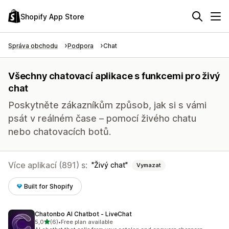
Shopify App Store
Správa obchodu
Podpora
Chat
Všechny chatovací aplikace s funkcemi pro živý
chat
Poskytněte zákazníkům způsob, jak si s vámi
psát v reálném čase – pomocí živého chatu
nebo chatovacích botů.
Více aplikací (891) s:
Živý chat
Vymazat
Built for Shopify
Chatonbo AI Chatbot ‑ LiveChat
z 5 hvězd
5,0
(6)
•
Free plan available
Celkový počet recenzí: 6