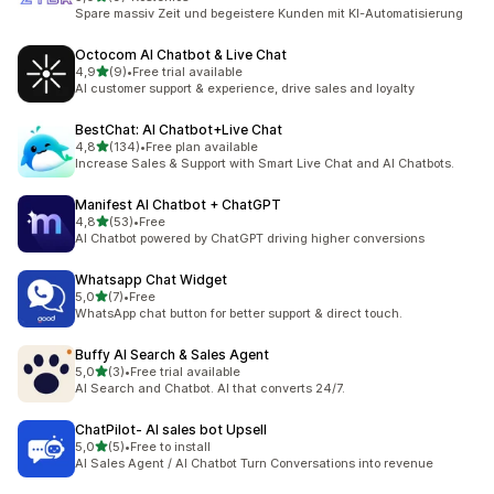
Celkový počet recenzí: 9
Spare massiv Zeit und begeistere Kunden mit KI-Automatisierung
Octocom AI Chatbot & Live Chat
z 5 hvězd
4,9
(9)
•
Free trial available
Celkový počet recenzí: 9
AI customer support & experience, drive sales and loyalty
BestChat: AI Chatbot+Live Chat
z 5 hvězd
4,8
(134)
•
Free plan available
Celkový počet recenzí: 134
Increase Sales & Support with Smart Live Chat and AI Chatbots.
Manifest AI Chatbot + ChatGPT
z 5 hvězd
4,8
(53)
•
Free
Celkový počet recenzí: 53
AI Chatbot powered by ChatGPT driving higher conversions
Whatsapp Chat Widget
z 5 hvězd
5,0
(7)
•
Free
Celkový počet recenzí: 7
WhatsApp chat button for better support & direct touch.
Buffy AI Search & Sales Agent
z 5 hvězd
5,0
(3)
•
Free trial available
Celkový počet recenzí: 3
AI Search and Chatbot. AI that converts 24/7.
ChatPilot‑ AI sales bot Upsell
z 5 hvězd
5,0
(5)
•
Free to install
Celkový počet recenzí: 5
AI Sales Agent / AI Chatbot Turn Conversations into revenue