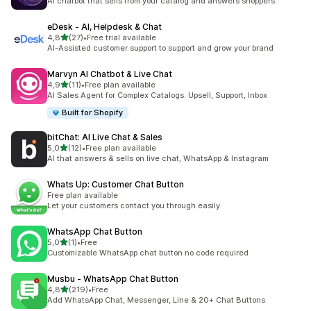
AI chatbot that sells from your catalog and answers shoppers.
eDesk ‑ AI, Helpdesk & Chat
z 5 hvězd
4,8
(27)
•
Free trial available
Celkový počet recenzí: 27
AI-Assisted customer support to support and grow your brand
Marvyn AI Chatbot & Live Chat
z 5 hvězd
4,9
(11)
•
Free plan available
Celkový počet recenzí: 11
AI Sales Agent for Complex Catalogs: Upsell, Support, Inbox
Built for Shopify
bitChat: AI Live Chat & Sales
z 5 hvězd
5,0
(12)
•
Free plan available
Celkový počet recenzí: 12
AI that answers & sells on live chat, WhatsApp & Instagram
Whats Up: Customer Chat Button
Free plan available
Let your customers contact you through easily
WhatsApp Chat Button
z 5 hvězd
5,0
(1)
•
Free
Celkový počet recenzí: 1
Customizable WhatsApp chat button no code required
Musbu ‑ WhatsApp Chat Button
z 5 hvězd
4,8
(219)
•
Free
Celkový počet recenzí: 219
Add WhatsApp Chat, Messenger, Line & 20+ Chat Buttons