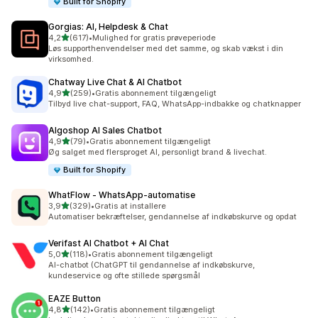
Built for Shopify
Gorgias: AI, Helpdesk & Chat
ud af 5 stjerner
4,2
(617)
•
Mulighed for gratis prøveperiode
617 anmeldelser i alt
Løs supporthenvendelser med det samme, og skab vækst i din
virksomhed.
Chatway Live Chat & AI Chatbot
ud af 5 stjerner
4,9
(259)
•
Gratis abonnement tilgængeligt
259 anmeldelser i alt
Tilbyd live chat-support, FAQ, WhatsApp-indbakke og chatknapper
Algoshop AI Sales Chatbot
ud af 5 stjerner
4,9
(79)
•
Gratis abonnement tilgængeligt
79 anmeldelser i alt
Øg salget med flersproget AI, personligt brand & livechat.
Built for Shopify
WhatFlow ‑ WhatsApp‑automatise
ud af 5 stjerner
3,9
(329)
•
Gratis at installere
329 anmeldelser i alt
Automatiser bekræftelser, gendannelse af indkøbskurve og opdat
Verifast AI Chatbot + AI Chat
ud af 5 stjerner
5,0
(118)
•
Gratis abonnement tilgængeligt
118 anmeldelser i alt
AI-chatbot (ChatGPT til gendannelse af indkøbskurve,
kundeservice og ofte stillede spørgsmål
EAZE Button
ud af 5 stjerner
4,8
(142)
•
Gratis abonnement tilgængeligt
142 anmeldelser i alt