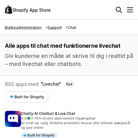
Shopify App Store
Butiksadministration
Support
Chat
Alle apps til chat med funktionerne livechat
Giv kunderne en måde at skrive til dig i realtid på
– med livechat eller chatbots.
892 apps med
Livechat
Ryd
Built for Shopify
Chatty AI Chatbot & Live Chat
ud af 5 stjerner
4,9
(1.791)
•
Gratis abonnement tilgængeligt
1791 anmeldelser i alt
AI-chat og -salg: Anbefal produkter, besvar ofte stillede spørgsmål
og spor ordrer
Built for Shopify