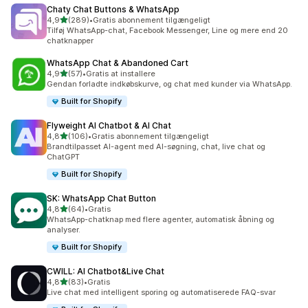
Chaty Chat Buttons & WhatsApp
ud af 5 stjerner
4,9
(289)
•
Gratis abonnement tilgængeligt
289 anmeldelser i alt
Tilføj WhatsApp-chat, Facebook Messenger, Line og mere end 20
chatknapper
WhatsApp Chat & Abandoned Cart
ud af 5 stjerner
4,9
(57)
•
Gratis at installere
57 anmeldelser i alt
Gendan forladte indkøbskurve, og chat med kunder via WhatsApp.
Built for Shopify
Flyweight AI Chatbot & AI Chat
ud af 5 stjerner
4,8
(106)
•
Gratis abonnement tilgængeligt
106 anmeldelser i alt
Brandtilpasset AI-agent med AI-søgning, chat, live chat og
ChatGPT
Built for Shopify
SK: WhatsApp Chat Button
ud af 5 stjerner
4,8
(64)
•
Gratis
64 anmeldelser i alt
WhatsApp-chatknap med flere agenter, automatisk åbning og
analyser.
Built for Shopify
CWILL: AI Chatbot&Live Chat
ud af 5 stjerner
4,8
(83)
•
Gratis
83 anmeldelser i alt
Live chat med intelligent sporing og automatiserede FAQ-svar