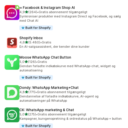
∞ Facebook & Instagram Shop AI
ud af 5 stjerner
4,9
(264)
•
Gratis abonnement tilgængeligt
264 anmeldelser i alt
Synkroniser produkter med Instagram Direct og Facebook, og sælg
med Chat AI
Built for Shopify
Shopify Inbox
ud af 5 stjerner
4,6
(5.480)
•
Gratis
5480 anmeldelser i alt
En AI-salgsassistent, der kender dine kunder
Moose WhatsApp Chat Button
ud af 5 stjerner
5,0
(126)
•
Gratis
126 anmeldelser i alt
Gendan forladte indkøbskurve med WhatsApp-chat, widget og
automatisering
Built for Shopify
Dondy: WhatsApp Marketing+Chat
ud af 5 stjerner
4,8
(771)
•
Gratis abonnement tilgængeligt
771 anmeldelser i alt
Gendannelse af forladte indkøbskurve, AI-agent og
automatiseringer på WhatsApp
CK: WhatsApp marketing & Chat
ud af 5 stjerner
5,0
(275)
•
Gratis abonnement tilgængeligt
275 anmeldelser i alt
Kampagner, kurvgenopretning & ordrestatus på WhatsApp + button
Built for Shopify