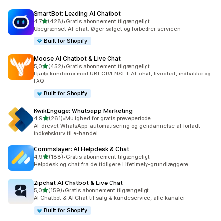
SmartBot: Leading AI Chatbot
ud af 5 stjerner
4,7
(428)
•
Gratis abonnement tilgængeligt
428 anmeldelser i alt
Ubegrænset AI-chat: Øger salget og forbedrer servicen
Built for Shopify
Moose AI Chatbot & Live Chat
ud af 5 stjerner
5,0
(452)
•
Gratis abonnement tilgængeligt
452 anmeldelser i alt
Hjælp kunderne med UBEGRÆNSET AI-chat, livechat, indbakke og
FAQ
Built for Shopify
KwikEngage: Whatsapp Marketing
ud af 5 stjerner
4,9
(261)
•
Mulighed for gratis prøveperiode
261 anmeldelser i alt
AI-drevet WhatsApp-automatisering og gendannelse af forladt
indkøbskurv til e-handel
Commslayer: AI Helpdesk & Chat
ud af 5 stjerner
4,9
(188)
•
Gratis abonnement tilgængeligt
188 anmeldelser i alt
Helpdesk og chat fra de tidligere Lifetimely-grundlæggere
Zipchat AI Chatbot & Live Chat
ud af 5 stjerner
5,0
(159)
•
Gratis abonnement tilgængeligt
159 anmeldelser i alt
AI Chatbot & AI Chat til salg & kundeservice, alle kanaler
Built for Shopify