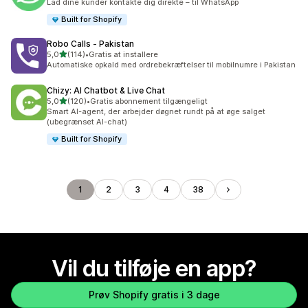
Lad dine kunder kontakte dig direkte – til WhatsApp
Built for Shopify
Robo Calls ‑ Pakistan
ud af 5 stjerner
5,0
(114)
•
Gratis at installere
114 anmeldelser i alt
Automatiske opkald med ordrebekræftelser til mobilnumre i Pakistan
Chizy: AI Chatbot & Live Chat
ud af 5 stjerner
5,0
(120)
•
Gratis abonnement tilgængeligt
120 anmeldelser i alt
Smart AI-agent, der arbejder døgnet rundt på at øge salget
(ubegrænset AI-chat)
Built for Shopify
1
2
3
4
38
Vil du tilføje en app?
Prøv Shopify gratis i 3 dage