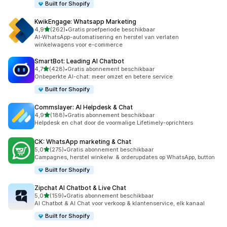
Built for Shopify
KwikEngage: Whatsapp Marketing
van 5 sterren
4,9
(262)
•
Gratis proefperiode beschikbaar
262 recensies in totaal
AI-WhatsApp-automatisering en herstel van verlaten
winkelwagens voor e-commerce
SmartBot: Leading AI Chatbot
van 5 sterren
4,7
(428)
•
Gratis abonnement beschikbaar
428 recensies in totaal
Onbeperkte AI-chat: meer omzet en betere service
Built for Shopify
Commslayer: AI Helpdesk & Chat
van 5 sterren
4,9
(188)
•
Gratis abonnement beschikbaar
188 recensies in totaal
Helpdesk en chat door de voormalige Lifetimely-oprichters
CK: WhatsApp marketing & Chat
van 5 sterren
5,0
(275)
•
Gratis abonnement beschikbaar
275 recensies in totaal
Campagnes, herstel winkelw. & orderupdates op WhatsApp, button
Built for Shopify
Zipchat AI Chatbot & Live Chat
van 5 sterren
5,0
(159)
•
Gratis abonnement beschikbaar
159 recensies in totaal
AI Chatbot & AI Chat voor verkoop & klantenservice, elk kanaal
Built for Shopify