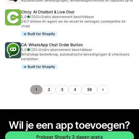
Automatiseer bevestigingen, winkelwagenherstel en updates op W
Chizy: AI Chatbot & Live Chat
van 5 sterren
5,0
(120)
•
Gratis abonnement beschikbaar
120 recensies in totaal
24/7 slimme AI-agent om de omzet te verhogen (onbeperkte AI-
chat)
Built for Shopify
CA: WhatsApp Chat Order Button
van 5 sterren
5,0
(25)
•
Gratis abonnement beschikbaar
25 recensies in totaal
WhatsApp-bestelknop, automatische bevestigingen & checkouts
herstellen
Built for Shopify
1
2
3
4
38
Wil je een app toevoegen?
Probeer Shopify 3 dagen gratis