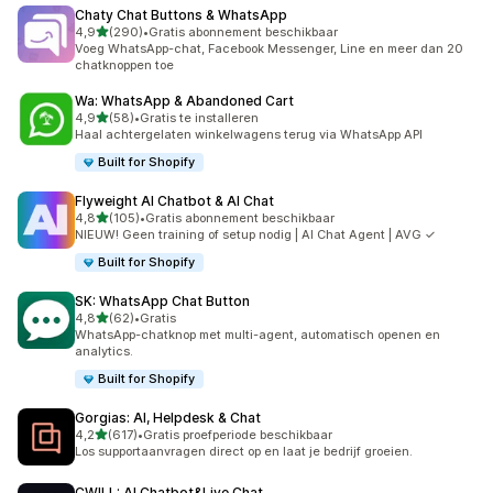
Chaty Chat Buttons & WhatsApp
van 5 sterren
4,9
(290)
•
Gratis abonnement beschikbaar
290 recensies in totaal
Voeg WhatsApp-chat, Facebook Messenger, Line en meer dan 20
chatknoppen toe
Wa: WhatsApp & Abandoned Cart
van 5 sterren
4,9
(58)
•
Gratis te installeren
58 recensies in totaal
Haal achtergelaten winkelwagens terug via WhatsApp API
Built for Shopify
Flyweight AI Chatbot & AI Chat
van 5 sterren
4,8
(105)
•
Gratis abonnement beschikbaar
105 recensies in totaal
NIEUW! Geen training of setup nodig | AI Chat Agent | AVG ✓
Built for Shopify
SK: WhatsApp Chat Button
van 5 sterren
4,8
(62)
•
Gratis
62 recensies in totaal
WhatsApp-chatknop met multi-agent, automatisch openen en
analytics.
Built for Shopify
Gorgias: AI, Helpdesk & Chat
van 5 sterren
4,2
(617)
•
Gratis proefperiode beschikbaar
617 recensies in totaal
Los supportaanvragen direct op en laat je bedrijf groeien.
CWILL: AI Chatbot&Live Chat