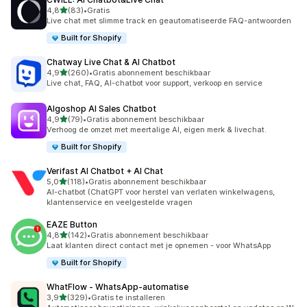
van 5 sterren
4,8
(83)
•
Gratis
83 recensies in totaal
Live chat met slimme track en geautomatiseerde FAQ-antwoorden
Built for Shopify
Chatway Live Chat & AI Chatbot
van 5 sterren
4,9
(260)
•
Gratis abonnement beschikbaar
260 recensies in totaal
Live chat, FAQ, AI-chatbot voor support, verkoop en service
Algoshop AI Sales Chatbot
van 5 sterren
4,9
(79)
•
Gratis abonnement beschikbaar
79 recensies in totaal
Verhoog de omzet met meertalige AI, eigen merk & livechat.
Built for Shopify
Verifast AI Chatbot + AI Chat
van 5 sterren
5,0
(118)
•
Gratis abonnement beschikbaar
118 recensies in totaal
AI-chatbot (ChatGPT voor herstel van verlaten winkelwagens,
klantenservice en veelgestelde vragen
EAZE Button
van 5 sterren
4,8
(142)
•
Gratis abonnement beschikbaar
142 recensies in totaal
Laat klanten direct contact met je opnemen - voor WhatsApp
Built for Shopify
WhatFlow ‑ WhatsApp‑automatise
van 5 sterren
3,9
(329)
•
Gratis te installeren
329 recensies in totaal