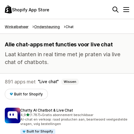
Shopify App Store
Winkelbeheer
Ondersteuning
Chat
Alle chat-apps met functies voor live chat
Laat klanten in real time met je praten via live
chat of chatbots.
891 apps met
Live chat
Wissen
Built for Shopify
Chatty AI Chatbot & Live Chat
van 5 sterren
4,9
(1.787)
•
Gratis abonnement beschikbaar
1787 recensies in totaal
AI-chat en verkoop: raad producten aan, beantwoord veelgestelde
vragen, volg bestellingen
Built for Shopify