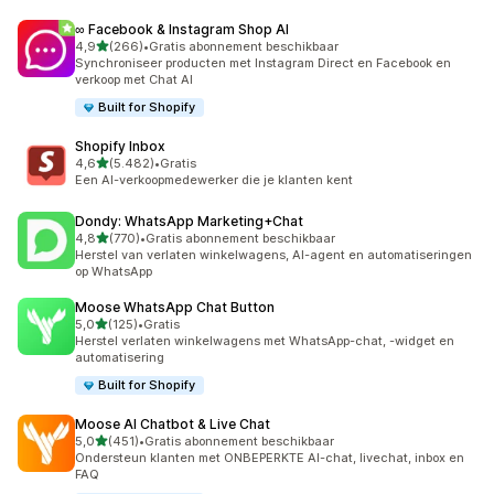
∞ Facebook & Instagram Shop AI
van 5 sterren
4,9
(266)
•
Gratis abonnement beschikbaar
266 recensies in totaal
Synchroniseer producten met Instagram Direct en Facebook en
verkoop met Chat AI
Built for Shopify
Shopify Inbox
van 5 sterren
4,6
(5.482)
•
Gratis
5482 recensies in totaal
Een AI-verkoopmedewerker die je klanten kent
Dondy: WhatsApp Marketing+Chat
van 5 sterren
4,8
(770)
•
Gratis abonnement beschikbaar
770 recensies in totaal
Herstel van verlaten winkelwagens, AI-agent en automatiseringen
op WhatsApp
Moose WhatsApp Chat Button
van 5 sterren
5,0
(125)
•
Gratis
125 recensies in totaal
Herstel verlaten winkelwagens met WhatsApp-chat, -widget en
automatisering
Built for Shopify
Moose AI Chatbot & Live Chat
van 5 sterren
5,0
(451)
•
Gratis abonnement beschikbaar
451 recensies in totaal
Ondersteun klanten met ONBEPERKTE AI-chat, livechat, inbox en
FAQ