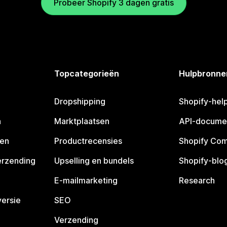
Probeer Shopify 3 dagen gratis
Topcategorieën
Hulpbronne
Dropshipping
Shopify-hel
n
Marktplaatsen
API-docume
pen
Productrecensies
Shopify Co
erzending
Upselling en bundels
Shopify-blo
E-mailmarketing
Research
ersie
SEO
Verzending