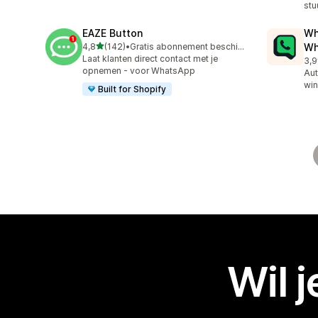
stu
EAZE Button
Wh
van 5 sterren
4,8
(142)
•
Gratis abonnement beschikbaar
Wh
142 recensies in totaal
Laat klanten direct contact met je
3,9
328
opnemen - voor WhatsApp
Aut
win
Built for Shopify
Wil 