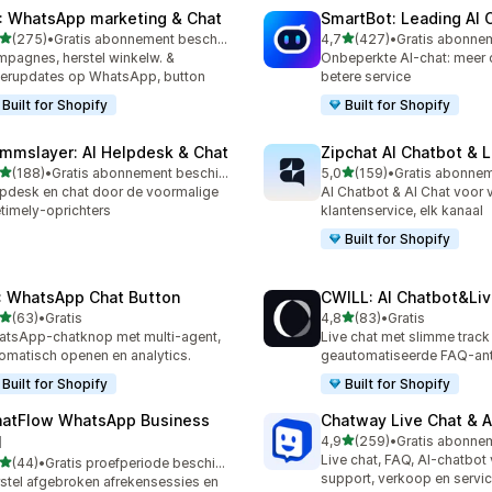
: WhatsApp marketing & Chat
SmartBot: Leading AI 
van 5 sterren
van 5 sterren
(275)
•
Gratis abonnement beschikbaar
4,7
(427)
•
 recensies in totaal
427 recensies in totaal
pagnes, herstel winkelw. &
Onbeperkte AI-chat: meer
erupdates op WhatsApp, button
betere service
Built for Shopify
Built for Shopify
mmslayer: AI Helpdesk & Chat
Zipchat AI Chatbot & L
van 5 sterren
van 5 sterren
(188)
•
Gratis abonnement beschikbaar
5,0
(159)
•
 recensies in totaal
159 recensies in totaal
pdesk en chat door de voormalige
AI Chatbot & AI Chat voor
etimely-oprichters
klantenservice, elk kanaal
Built for Shopify
: WhatsApp Chat Button
CWILL: AI Chatbot&Liv
van 5 sterren
van 5 sterren
(63)
•
Gratis
4,8
(83)
•
Gratis
recensies in totaal
83 recensies in totaal
tsApp-chatknop met multi-agent,
Live chat met slimme track
omatisch openen en analytics.
geautomatiseerde FAQ-an
Built for Shopify
Built for Shopify
atFlow WhatsApp Business
Chatway Live Chat & A
van 5 sterren
I
4,9
(259)
•
259 recensies in totaal
Live chat, FAQ, AI-chatbot
van 5 sterren
(44)
•
Gratis proefperiode beschikbaar
recensies in totaal
support, verkoop en servi
stel afgebroken afrekensessies en