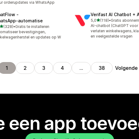
ur orderupdates via WhatsApp
atFlow ‑
Verifast AI Chatbot + 
van 5 sterren
atsApp‑automatise
5,0
(118)
•
118 recensies in totaal
AI-chatbot (ChatGPT voor 
van 5 sterren
(328)
•
Gratis te installeren
 recensies in totaal
verlaten winkelwagens, kla
omatiseer bevestigingen,
en veelgestelde vragen
kelwagenherstel en updates op W
Volgende
1
2
3
4
…
38
je een app toevo