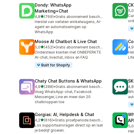
Dondy: WhatsApp
CK
Marketing+Chat
5,0
275
Cam
van 5 sterren
4,8
(769)
•
Gratis abonnement beschikbaar
769 recensies in totaal
ord
Herstel van verlaten winkelwagens, AI-
agent en automatiseringen op
WhatsApp
Moose AI Chatbot & Live Chat
Co
van 5 sterren
5,0
(452)
•
Gratis abonnement beschikbaar
4,9
452 recensies in totaal
188
Ondersteun klanten met ONBEPERKTE
Hel
AI-chat, livechat, inbox en FAQ
Lif
Built for Shopify
Chaty Chat Buttons & WhatsApp
SK
van 5 sterren
4,9
(288)
•
Gratis abonnement beschikbaar
4,8
288 recensies in totaal
63 
Voeg WhatsApp-chat, Facebook
Wha
Messenger, Line en meer dan 20
aut
chatknoppen toe
Gorgias: AI, Helpdesk & Chat
Wh
van 5 sterren
4,2
(616)
•
Gratis proefperiode beschikbaar
AP
616 recensies in totaal
Los supportaanvragen direct op en laat
5,0
44 
je bedrijf groeien.
Her