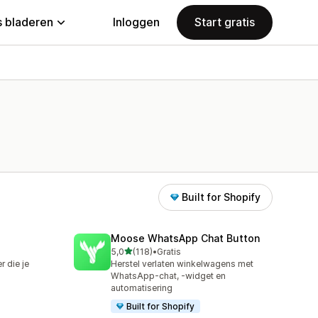
 bladeren
Inloggen
Start gratis
Built for Shopify
Moose WhatsApp Chat Button
van 5 sterren
5,0
(118)
•
Gratis
118 recensies in totaal
 die je
Herstel verlaten winkelwagens met
WhatsApp-chat, -widget en
automatisering
Built for Shopify