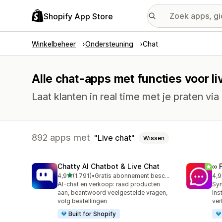
Shopify App Store
Winkelbeheer
Ondersteuning
Chat
Alle chat-apps met functies voor li
Laat klanten in real time met je praten via 
892 apps met
Live chat
Wissen
Chatty AI Chatbot & Live Chat
∞ 
van 5 sterren
4,9
(1.791)
•
Gratis abonnement beschikbaar
4,9
1791 recensies in totaal
262
AI-chat en verkoop: raad producten
Syn
aan, beantwoord veelgestelde vragen,
Ins
volg bestellingen
ver
Built for Shopify