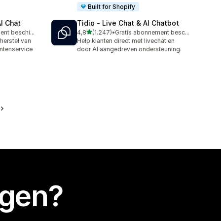
Built for Shopify
AI Chat
Tidio ‑ Live Chat & AI Chatbot
van 5 sterren
Gratis abonnement beschikbaar
4,8
(1.247)
•
Gratis abonnement beschikbaar
1247 recensies in totaal
herstel van
Help klanten direct met livechat en
ntenservice
door AI aangedreven ondersteuning.
egen?