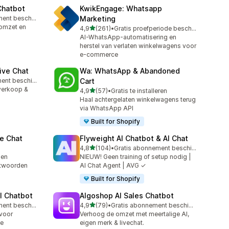
Chatbot
KwikEngage: Whatsapp
Gratis abonnement beschikbaar
Marketing
 omzet en
van 5 sterren
4,9
(261)
•
Gratis proefperiode beschikbaar
261 recensies in totaal
AI-WhatsApp-automatisering en
herstel van verlaten winkelwagens voor
e-commerce
ive Chat
Wa: WhatsApp & Abandoned
Gratis abonnement beschikbaar
Cart
 verkoop &
van 5 sterren
4,9
(57)
•
Gratis te installeren
57 recensies in totaal
Haal achtergelaten winkelwagens terug
via WhatsApp API
Built for Shopify
e Chat
Flyweight AI Chatbot & AI Chat
van 5 sterren
4,8
(104)
•
Gratis abonnement beschikbaar
104 recensies in totaal
 en
NIEUW! Geen training of setup nodig |
twoorden
AI Chat Agent | AVG ✓
Built for Shopify
I Chatbot
Algoshop AI Sales Chatbot
van 5 sterren
Gratis abonnement beschikbaar
4,9
(79)
•
Gratis abonnement beschikbaar
79 recensies in totaal
 voor
Verhoog de omzet met meertalige AI,
ce
eigen merk & livechat.