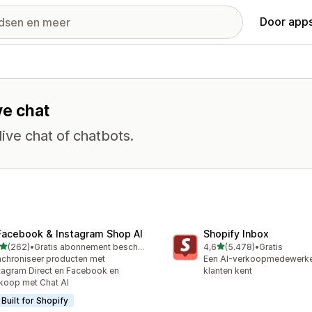
Door apps
ve chat
live chat of chatbots.
Facebook & Instagram Shop AI
Shopify Inbox
van 5 sterren
van 5 sterren
(262)
•
Gratis abonnement beschikbaar
4,6
(5.478)
•
Gratis
 recensies in totaal
5478 recensies in totaal
chroniseer producten met
Een AI-verkoopmedewerker
tagram Direct en Facebook en
klanten kent
koop met Chat AI
Built for Shopify