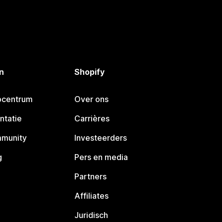
n
Shopify
pcentrum
Over ons
ntatie
Carrières
mmunity
Investeerders
g
Pers en media
Partners
Affiliates
Juridisch