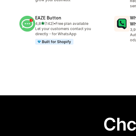
Re
sen
EAZE Button
Wh
na 5 gwiazdek
4,8
(142)
•
Free plan available
Wh
Łączna liczba recenzji: 142
Let your customers contact you
3,9
Łąc
directly - for WhatsApp
Aut
odz
Built for Shopify
Chc