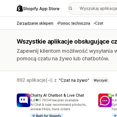
Shopify App Store
Zarządzanie sklepem
Pomoc techniczna
Czat
Wszystkie aplikacje obsługujące cz
Zapewnij klientom możliwość wysyłania 
pomocą czatu na żywo lub chatbotów.
892 aplikacje(-i) z
Czat na żywo
Wyczyść
Chatty AI Chatbot & Live Chat
∞ 
na 5 gwiazdek
4,9
(1 791)
•
Free plan available
4,9
Łączna liczba recenzji: 1791
Łąc
AI Chat & sale: recommend products,
Syn
answer FAQs, track orders
Fac
Built for Shopify