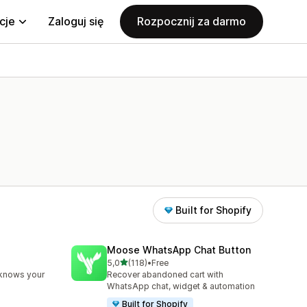
cje
Zaloguj się
Rozpocznij za darmo
Built for Shopify
Moose WhatsApp Chat Button
na 5 gwiazdek
5,0
(118)
•
Free
78
Łączna liczba recenzji: 118
 knows your
Recover abandoned cart with
WhatsApp chat, widget & automation
Built for Shopify