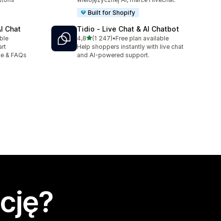
Built for Shopify
AI Chat
Tidio ‑ Live Chat & AI Chatbot
na 5 gwiazdek
ble
4,8
(1 247)
•
Free plan available
Łączna liczba recenzji: 1247
rt
Help shoppers instantly with live chat
ce & FAQs
and AI-powered support.
cję?