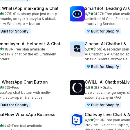
: WhatsApp marketing & Chat
SmartBot: Leading AI 
na 5 gwiazdek
na 5 gwiazdek
(275)
•
Bezpłatny plan jest dostępny
4,7
(427)
•
Free plan avail
zna liczba recenzji: 275
Łączna liczba recenzji: 42
panie, odzysk koszyka & aktual.
Unlimited AI Chat: Enhanci
. w WhatsApp + button
Improving Service
Built for Shopify
Built for Shopify
mmslayer: AI Helpdesk & Chat
Zipchat AI Chatbot & L
na 5 gwiazdek
na 5 gwiazdek
(188)
•
Free plan available
5,0
(159)
•
zna liczba recenzji: 188
Łączna liczba recenzji: 159
pdesk & chat by the ex-Lifetimely
AI Chatbot & AI Chat do sp
nders
obsługi klienta, wszędzie
Built for Shopify
: WhatsApp Chat Button
CWILL: AI Chatbot&Liv
na 5 gwiazdek
na 5 gwiazdek
(63)
•
Free
4,8
(83)
•
Gratis
zna liczba recenzji: 63
Łączna liczba recenzji: 83
tsApp chat button with multi-
Live chat z inteligentnym ś
nt, auto-open & analytics.
automatycznymi FAQ
Built for Shopify
Built for Shopify
atFlow WhatsApp Business
Chatway Live Chat & A
na 5 gwiazdek
I
4,9
(259)
•
Free plan avail
Łączna liczba recenzji: 25
Provide Live chat support,
na 5 gwiazdek
(44)
•
Free trial available
zna liczba recenzji: 44
WhatsApp inbox & chat bu