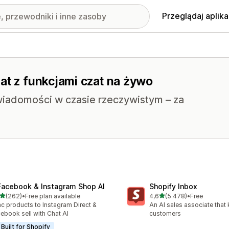
Przeglądaj aplika
at z funkcjami czat na żywo
wiadomości w czasie rzeczywistym – za
Facebook & Instagram Shop AI
Shopify Inbox
na 5 gwiazdek
na 5 gwiazdek
(262)
•
Free plan available
4,6
(5 478)
•
Free
zna liczba recenzji: 262
Łączna liczba recenzji: 54
c products to Instagram Direct &
An AI sales associate that
ebook sell with Chat AI
customers
Built for Shopify