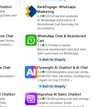
Chatbot
KwikEngage: Whatsapp
able
Marketing
7
ng Sales and
na 5 gwiazdek
4,9
(261)
•
Free trial available
Łączna liczba recenzji: 261
AI WhatsApp Automation &
Abandoned Cart Recovery for
eCommerce
ive Chat
WhatsApp Chat & Abandoned
Bezpłatny plan jest dostępny
Cart
rzedaży i
na 5 gwiazdek
4,9
(57)
•
Free to install
Łączna liczba recenzji: 57
Recover abandoned carts and chat
with customers on WhatsApp.
Built for Shopify
e Chat
Flyweight AI Chatbot & AI Chat
na 5 gwiazdek
4,8
(104)
•
Bezpłatny plan jest dostępny
Łączna liczba recenzji: 104
ledzeniem i
NOWOŚĆ! Bez szkolenia i konfiguracji
| Agent AI Chat | RODO ✓
Built for Shopify
I Chatbot
Algoshop AI Sales Chatbot
na 5 gwiazdek
able
4,9
(79)
•
Bezpłatny plan jest dostępny
9
Łączna liczba recenzji: 79
 FAQ,
Zwiększ sprzedaż dzięki
ttons
wielojęzycznej AI, marce i livechat.