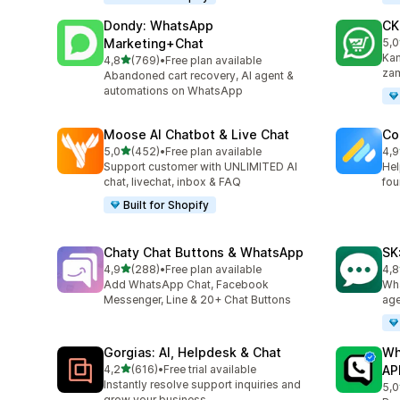
Dondy: WhatsApp
CK
Marketing+Chat
5,0
Łąc
Kam
na 5 gwiazdek
4,8
(769)
•
Free plan available
Łączna liczba recenzji: 769
zam
Abandoned cart recovery, AI agent &
automations on WhatsApp
Moose AI Chatbot & Live Chat
Co
na 5 gwiazdek
5,0
(452)
•
Free plan available
4,9
Łączna liczba recenzji: 452
Łąc
Support customer with UNLIMITED AI
Hel
chat, livechat, inbox & FAQ
fou
Built for Shopify
Chaty Chat Buttons & WhatsApp
SK
na 5 gwiazdek
4,9
(288)
•
Free plan available
4,8
Łączna liczba recenzji: 288
Łąc
Add WhatsApp Chat, Facebook
Wha
Messenger, Line & 20+ Chat Buttons
age
Gorgias: AI, Helpdesk & Chat
Wh
na 5 gwiazdek
4,2
(616)
•
Free trial available
AP
Łączna liczba recenzji: 616
Instantly resolve support inquiries and
5,0
Łąc
grow your business.