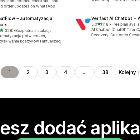
cover abandoned checkouts and
d order updates on WhatsApp
atFlow – automatyzacja
Verifast AI Chatbot + 
na 5 gwiazdek
ats
5,0
(118)
•
Free plan availa
Łączna liczba recenzji: 118
AI Chatbot (ChatGPT for Ca
na 5 gwiazdek
(328)
•
Bezpłatna instalacja
zna liczba recenzji: 328
Recovery, Customer Servi
omatyzacja potwierdzeń,
yskiwania koszyków i aktualizacj
Kolejny
1
2
3
4
…
38
esz dodać aplika