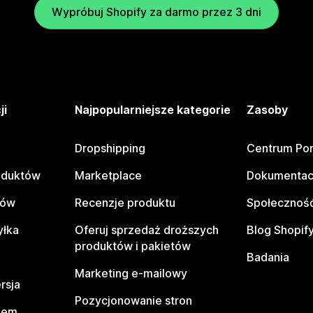
Wypróbuj Shopify za darmo przez 3 dni
ji
Najpopularniejsze kategorie
Zasoby
Dropshipping
Centrum Po
oduktów
Marketplace
Dokumentac
tów
Recenzje produktu
Społeczność
yłka
Oferuj sprzedaż droższych
Blog Shopif
produktów i pakietów
Badania
Marketing e-mailowy
rsja
Pozycjonowanie stron
pem