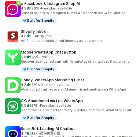
∞ Facebook & Instagram Shop AI
滿分 5 顆星
4.9
(263)
•
Free plan available
共有 263 則評價
Sync products to Instagram Direct & Facebook sell with Chat AI
Built for Shopify
Shopify Inbox
滿分 5 顆星
4.6
(5,480)
•
Free
共有 5480 則評價
An AI sales associate that knows your customers
Moose WhatsApp Chat Button
滿分 5 顆星
5.0
(122)
•
Free
共有 122 則評價
Recover abandoned cart with WhatsApp chat, widget & automation
Built for Shopify
Dondy: WhatsApp Marketing+Chat
滿分 5 顆星
4.8
(770)
•
Free plan available
共有 770 則評價
Abandoned cart recovery, AI agent & automations on WhatsApp
CK: Abandoned cart on WhatsApp
滿分 5 顆星
5.0
(275)
•
Free plan available
共有 275 則評價
Send campaigns, cart recovery & order updates on WhatsApp Chat
Built for Shopify
SmartBot: Leading AI Chatbot
滿分 5 顆星
4.7
(427)
•
提供免費方案
共有 427 則評價