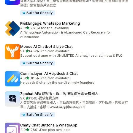
電商大型AI模型，自主學習並自動發起智能邀請，透過個性化售前和售後服
務提升銷售和客戶滿意度
Built for Shopify
KwikEngage: Whatsapp Marketing
滿分 5 顆星
4.9
(261)
•
Free trial available
共有 261 則評價
AI WhatsApp Automation & Abandoned Cart Recovery for
eCommerce
Moose AI Chatbot & Live Chat
滿分 5 顆星
5.0
(452)
•
Free plan available
共有 452 則評價
Support customer with UNLIMITED AI chat, livechat, inbox & FAQ
Built for Shopify
Commslayer: AI Helpdesk & Chat
滿分 5 顆星
4.9
(188)
•
Free plan available
共有 188 則評價
Helpdesk & chat by the ex-Lifetimely founders
Zipchat AI智能客服、線上客服與銷售聊天機器人
滿分 5 顆星
5.0
(159)
•
提供免費方案
共有 159 則評價
AI智能客服與聊天機器人，自動處理銷售、售前諮詢、客戶服務、售後與訂
單，支援線上客服、WhatsApp與Instagram
Built for Shopify
Chaty Chat Buttons & WhatsApp
滿分 5 顆星
4.9
(289)
•
Free plan available
共有 289 則評價