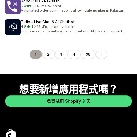
Robo Calls ‑ Pakistan
滿分 5 顆星
5.0
(114)
•
Free to install
共有 114 則評價
Automated order confirmation call to mobile number in Pakistan
Tidio ‑ Live Chat & AI Chatbot
滿分 5 顆星
4.8
(1,247)
•
Free plan available
共有 1247 則評價
Help shoppers instantly with live chat and AI-powered support.
1
2
3
4
38
想要新增應用程式嗎？
免費試用 Shopify 3 天