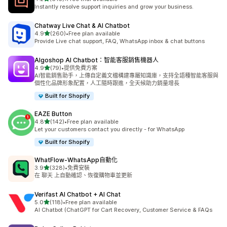
共有 616 則評價
Instantly resolve support inquiries and grow your business.
Chatway Live Chat & AI Chatbot
滿分 5 顆星
4.9
(260)
•
Free plan available
共有 260 則評價
Provide Live chat support, FAQ, WhatsApp inbox & chat buttons
Algoshop AI Chatbot：智能客服銷售機器人
滿分 5 顆星
4.9
(79)
•
提供免費方案
共有 79 則評價
AI智能銷售助手，上傳自定義文檔構建專屬知識庫，支持全語種智能客服與
個性化品牌形象配置，人工隨時跟進，全天候助力銷量增長
Built for Shopify
EAZE Button
滿分 5 顆星
4.8
(142)
•
Free plan available
共有 142 則評價
Let your customers contact you directly - for WhatsApp
Built for Shopify
WhatFlow‑WhatsApp自動化
滿分 5 顆星
3.9
(328)
•
免費安裝
共有 328 則評價
在 聊天 上自動確認、恢復購物車並更新
Verifast AI Chatbot + AI Chat
滿分 5 顆星
5.0
(118)
•
Free plan available
共有 118 則評價
AI Chatbot (ChatGPT for Cart Recovery, Customer Service & FAQs