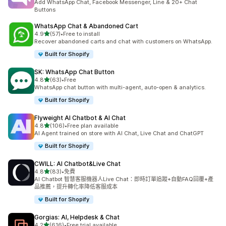
Add WhatsApp Chat, Facebook Messenger, Line & 20+ Chat
Buttons
WhatsApp Chat & Abandoned Cart
滿分 5 顆星
4.9
(57)
•
Free to install
共有 57 則評價
Recover abandoned carts and chat with customers on WhatsApp.
Built for Shopify
SK: WhatsApp Chat Button
滿分 5 顆星
4.8
(63)
•
Free
共有 63 則評價
WhatsApp chat button with multi-agent, auto-open & analytics.
Built for Shopify
Flyweight AI Chatbot & AI Chat
滿分 5 顆星
4.8
(106)
•
Free plan available
共有 106 則評價
AI Agent trained on store with AI Chat, Live Chat and ChatGPT
Built for Shopify
CWILL: AI Chatbot&Live Chat
滿分 5 顆星
4.8
(83)
•
免費
共有 83 則評價
AI Chatbot 智慧客服機器人Live Chat：即時訂單追蹤+自動FAQ回覆+產
品推薦，提升轉化率降低客服成本
Built for Shopify
Gorgias: AI, Helpdesk & Chat
滿分 5 顆星
4.2
(616)
•
Free trial available