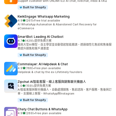
Support customer with UNLIMITED AI chat, livechat, inbox & FAQ
Built for Shopify
KwikEngage: Whatsapp Marketing
滿分 5 顆星
4.9
(261)
•
Free trial available
共有 261 則評價
AI WhatsApp Automation & Abandoned Cart Recovery for
eCommerce
SmartBot: Leading AI Chatbot
滿分 5 顆星
4.7
(429)
•
提供免費方案
共有 429 則評價
電商大型AI模型，自主學習並自動發起智能邀請，透過個性化售前和售後服
務提升銷售和客戶滿意度
Built for Shopify
Commslayer: AI Helpdesk & Chat
滿分 5 顆星
4.9
(188)
•
Free plan available
共有 188 則評價
Helpdesk & chat by the ex-Lifetimely founders
Zipchat AI智能客服、線上客服與銷售聊天機器人
滿分 5 顆星
5.0
(159)
•
提供免費方案
共有 159 則評價
AI智能客服與聊天機器人，自動處理銷售、售前諮詢、客戶服務、售後與訂
單，支援線上客服、WhatsApp與Instagram
Built for Shopify
Chaty Chat Buttons & WhatsApp
滿分 5 顆星
4.9
(289)
•
Free plan available
共有 289 則評價