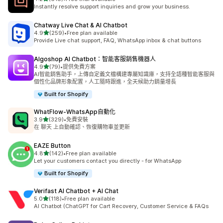
共有 618 則評價
Instantly resolve support inquiries and grow your business.
Chatway Live Chat & AI Chatbot
滿分 5 顆星
4.9
(259)
•
Free plan available
共有 259 則評價
Provide Live chat support, FAQ, WhatsApp inbox & chat buttons
Algoshop AI Chatbot：智能客服銷售機器人
滿分 5 顆星
4.9
(79)
•
提供免費方案
共有 79 則評價
AI智能銷售助手，上傳自定義文檔構建專屬知識庫，支持全語種智能客服與
個性化品牌形象配置，人工隨時跟進，全天候助力銷量增長
Built for Shopify
WhatFlow‑WhatsApp自動化
滿分 5 顆星
3.9
(329)
•
免費安裝
共有 329 則評價
在 聊天 上自動確認、恢復購物車並更新
EAZE Button
滿分 5 顆星
4.8
(142)
•
Free plan available
共有 142 則評價
Let your customers contact you directly - for WhatsApp
Built for Shopify
Verifast AI Chatbot + AI Chat
滿分 5 顆星
5.0
(118)
•
Free plan available
共有 118 則評價
AI Chatbot (ChatGPT for Cart Recovery, Customer Service & FAQs