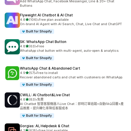
Add WhatsApp Chat, Facebook Messenger, Line & 20+ Chat
Buttons
Flyweight AI Chatbot & AI Chat
滿分 5 顆星
4.8
(106)
•
Free plan available
共有 106 則評價
On-brand AI Agent with AI Search, Chat, Live Chat and ChatGPT
Built for Shopify
SK: WhatsApp Chat Button
滿分 5 顆星
4.8
(63)
•
Free
共有 63 則評價
WhatsApp chat button with multi-agent, auto-open & analytics.
Built for Shopify
WhatsApp Chat & Abandoned Cart
滿分 5 顆星
4.9
(57)
•
Free to install
共有 57 則評價
Recover abandoned carts and chat with customers on WhatsApp.
Built for Shopify
CWILL: AI Chatbot&Live Chat
滿分 5 顆星
4.8
(83)
•
免費
共有 83 則評價
AI Chatbot 智慧客服機器人Live Chat：即時訂單追蹤+自動FAQ回覆+產
品推薦，提升轉化率降低客服成本
Built for Shopify
Gorgias: AI, Helpdesk & Chat
滿分 5 顆星
4.2
(618)
•
Free trial available