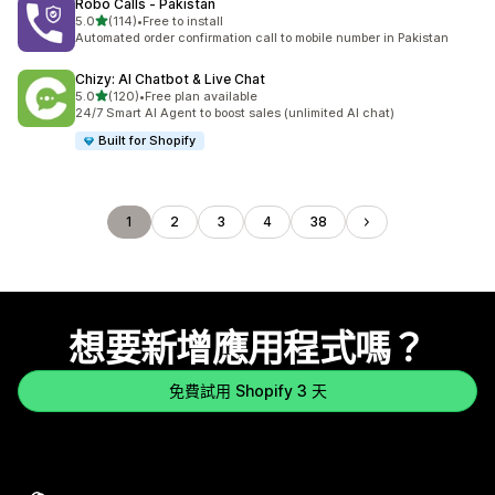
Robo Calls ‑ Pakistan
滿分 5 顆星
5.0
(114)
•
Free to install
共有 114 則評價
Automated order confirmation call to mobile number in Pakistan
Chizy: AI Chatbot & Live Chat
滿分 5 顆星
5.0
(120)
•
Free plan available
共有 120 則評價
24/7 Smart AI Agent to boost sales (unlimited AI chat)
Built for Shopify
1
2
3
4
38
想要新增應用程式嗎？
免費試用 Shopify 3 天