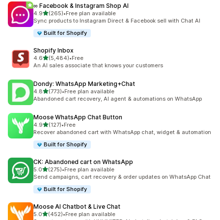
∞ Facebook & Instagram Shop AI
滿分 5 顆星
4.9
(265)
•
Free plan available
共有 265 則評價
Sync products to Instagram Direct & Facebook sell with Chat AI
Built for Shopify
Shopify Inbox
滿分 5 顆星
4.6
(5,484)
•
Free
共有 5484 則評價
An AI sales associate that knows your customers
Dondy: WhatsApp Marketing+Chat
滿分 5 顆星
4.8
(773)
•
Free plan available
共有 773 則評價
Abandoned cart recovery, AI agent & automations on WhatsApp
Moose WhatsApp Chat Button
滿分 5 顆星
4.9
(127)
•
Free
共有 127 則評價
Recover abandoned cart with WhatsApp chat, widget & automation
Built for Shopify
CK: Abandoned cart on WhatsApp
滿分 5 顆星
5.0
(275)
•
Free plan available
共有 275 則評價
Send campaigns, cart recovery & order updates on WhatsApp Chat
Built for Shopify
Moose AI Chatbot & Live Chat
滿分 5 顆星
5.0
(452)
•
Free plan available
共有 452 則評價