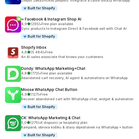
Zlepšit zákaznickou podporu: Integrace a časté dotazy Whatsapp
Built for Shopify
∞ Facebook & Instagram Shop AI
z 5 hvězd
4,9
(265)
•
Free plan available
Celkový počet recenzí: 265
Sync products to Instagram Direct & Facebook sell with Chat AI
Built for Shopify
Shopify Inbox
z 5 hvězd
4,6
(5 484)
•
Free
Celkový počet recenzí: 5484
An AI sales associate that knows your customers
Dondy: WhatsApp Marketing+Chat
z 5 hvězd
4,8
(773)
•
Free plan available
Celkový počet recenzí: 773
Abandoned cart recovery, AI agent & automations on WhatsApp
Moose WhatsApp Chat Button
z 5 hvězd
4,9
(127)
•
Free
Celkový počet recenzí: 127
Recover abandoned cart with WhatsApp chat, widget & automation
Built for Shopify
CK: WhatsApp Marketing & Chat
z 5 hvězd
5,0
(275)
•
K dispozici je bezplatný plán
Celkový počet recenzí: 275
Kampaně, obnova košíku & stavy objednávek na WhatsApp + button
Built for Shopify