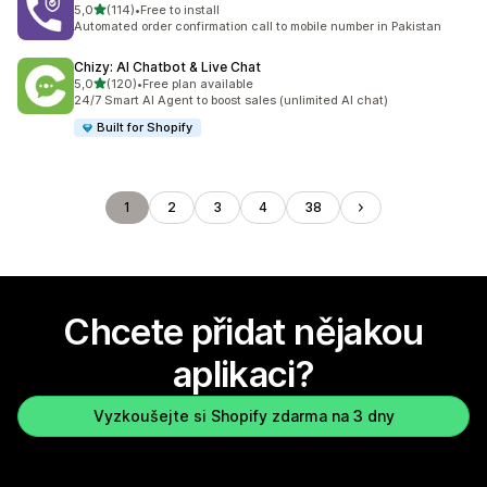
z 5 hvězd
5,0
(114)
•
Free to install
Celkový počet recenzí: 114
Automated order confirmation call to mobile number in Pakistan
Chizy: AI Chatbot & Live Chat
z 5 hvězd
5,0
(120)
•
Free plan available
Celkový počet recenzí: 120
24/7 Smart AI Agent to boost sales (unlimited AI chat)
Built for Shopify
1
2
3
4
38
Chcete přidat nějakou
aplikaci?
Vyzkoušejte si Shopify zdarma na 3 dny