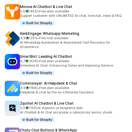
Moose AI Chatbot & Live Chat
z 5 hvězd
5,0
(452)
•
Free plan available
Celkový počet recenzí: 452
Support customer with UNLIMITED AI chat, livechat, inbox & FAQ
Built for Shopify
KwikEngage: Whatsapp Marketing
z 5 hvězd
4,9
(261)
•
Free trial available
Celkový počet recenzí: 261
AI WhatsApp Automation & Abandoned Cart Recovery for
eCommerce
SmartBot: Leading AI Chatbot
z 5 hvězd
4,7
(429)
•
Free plan available
Celkový počet recenzí: 429
Unlimited AI Chat: Enhancing Sales and Improving Service
Built for Shopify
Commslayer: AI Helpdesk & Chat
z 5 hvězd
4,9
(188)
•
Free plan available
Celkový počet recenzí: 188
Helpdesk & chat by the ex-Lifetimely founders
Zipchat AI Chatbot & Live Chat
z 5 hvězd
5,0
(159)
•
K dispozici je bezplatný plán
Celkový počet recenzí: 159
AI Chatbot & AI Chat pro prodej a zákaznický servis, všude
Built for Shopify
Chaty Chat Buttons & WhatsApp