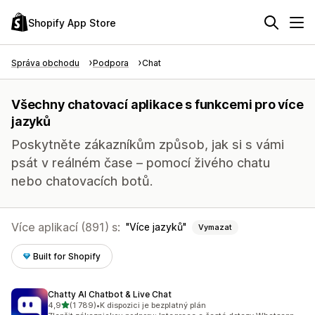
Shopify App Store
Správa obchodu
Podpora
Chat
Všechny chatovací aplikace s funkcemi pro více
jazyků
Poskytněte zákazníkům způsob, jak si s vámi
psát v reálném čase – pomocí živého chatu
nebo chatovacích botů.
Více aplikací (891) s:
Více jazyků
Vymazat
Built for Shopify
Chatty AI Chatbot & Live Chat
z 5 hvězd
4,9
(1 789)
•
K dispozici je bezplatný plán
Celkový počet recenzí: 1789