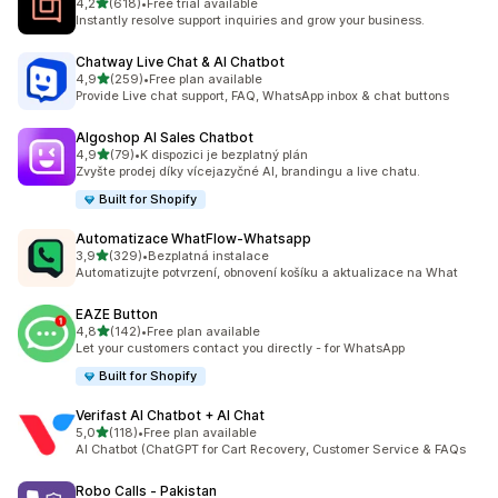
z 5 hvězd
4,2
(618)
•
Free trial available
Celkový počet recenzí: 618
Instantly resolve support inquiries and grow your business.
Chatway Live Chat & AI Chatbot
z 5 hvězd
4,9
(259)
•
Free plan available
Celkový počet recenzí: 259
Provide Live chat support, FAQ, WhatsApp inbox & chat buttons
Algoshop AI Sales Chatbot
z 5 hvězd
4,9
(79)
•
K dispozici je bezplatný plán
Celkový počet recenzí: 79
Zvyšte prodej díky vícejazyčné AI, brandingu a live chatu.
Built for Shopify
Automatizace WhatFlow‑Whatsapp
z 5 hvězd
3,9
(329)
•
Bezplatná instalace
Celkový počet recenzí: 329
Automatizujte potvrzení, obnovení košíku a aktualizace na What
EAZE Button
z 5 hvězd
4,8
(142)
•
Free plan available
Celkový počet recenzí: 142
Let your customers contact you directly - for WhatsApp
Built for Shopify
Verifast AI Chatbot + AI Chat
z 5 hvězd
5,0
(118)
•
Free plan available
Celkový počet recenzí: 118
AI Chatbot (ChatGPT for Cart Recovery, Customer Service & FAQs
Robo Calls ‑ Pakistan