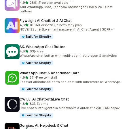
z 5 hvězd
4,9
(289)
•
Free plan available
Celkový počet recenzí: 289
Add WhatsApp Chat, Facebook Messenger, Line & 20+ Chat
Buttons
Flyweight AI Chatbot & AI Chat
z 5 hvězd
4,8
(106)
•
K dispozici je bezplatný plán
Celkový počet recenzí: 106
NOVÉ! Žádné školení ani nastavení | AI Chat Agent | GDPR ✓
Built for Shopify
SK: WhatsApp Chat Button
z 5 hvězd
4,8
(63)
•
Free
Celkový počet recenzí: 63
WhatsApp chat button with multi-agent, auto-open & analytics.
Built for Shopify
WhatsApp Chat & Abandoned Cart
z 5 hvězd
4,9
(57)
•
Free to install
Celkový počet recenzí: 57
Recover abandoned carts and chat with customers on WhatsApp.
Built for Shopify
CWILL: AI Chatbot&Live Chat
z 5 hvězd
4,8
(83)
•
Zdarma
Celkový počet recenzí: 83
Live chat s inteligentním sledováním a automatickými FAQ odpov
Built for Shopify
Gorgias: AI, Helpdesk & Chat