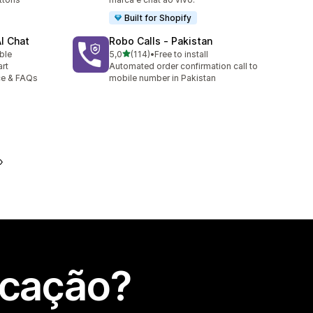
Built for Shopify
AI Chat
Robo Calls ‑ Pakistan
de 5 estrelas
ble
5,0
(114)
•
Free to install
114 total de avaliações
rt
Automated order confirmation call to
ce & FAQs
mobile number in Pakistan
icação?