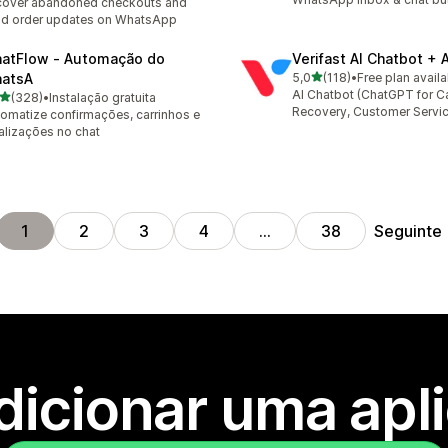
cover abandoned checkouts and
d order updates on WhatsApp
atFlow ‑ Automação do
Verifast AI Chatbot + 
de 5 estrelas
atsA
5,0
(118)
•
Free plan availa
118 total de avaliações
AI Chatbot (ChatGPT for Ca
de 5 estrelas
(328)
•
Instalação gratuita
 total de avaliações
Recovery, Customer Servi
omatize confirmações, carrinhos e
alizações no chat
Seguinte
1
2
3
4
…
38
dicionar uma apl