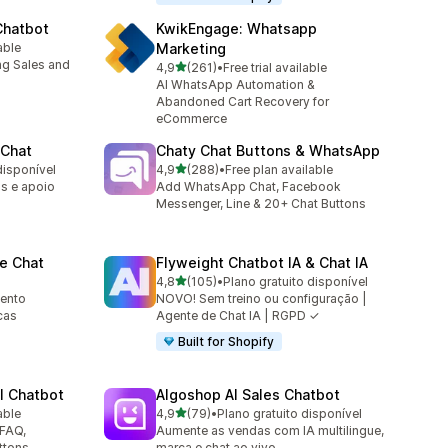
Chatbot
KwikEngage: Whatsapp
able
Marketing
ng Sales and
de 5 estrelas
4,9
(261)
•
Free trial available
261 total de avaliações
AI WhatsApp Automation &
Abandoned Cart Recovery for
eCommerce
 Chat
Chaty Chat Buttons & WhatsApp
de 5 estrelas
disponível
4,9
(288)
•
Free plan available
288 total de avaliações
as e apoio
Add WhatsApp Chat, Facebook
Messenger, Line & 20+ Chat Buttons
e Chat
Flyweight Chatbot IA & Chat IA
de 5 estrelas
4,8
(105)
•
Plano gratuito disponível
105 total de avaliações
mento
NOVO! Sem treino ou configuração |
cas
Agente de Chat IA | RGPD ✓
Built for Shopify
I Chatbot
Algoshop AI Sales Chatbot
de 5 estrelas
able
4,9
(79)
•
Plano gratuito disponível
79 total de avaliações
 FAQ,
Aumente as vendas com IA multilingue,
ttons
marca e chat ao vivo.