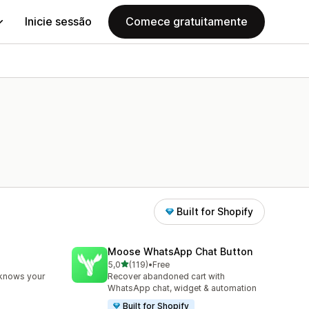
Inicie sessão
Comece gratuitamente
Built for Shopify
Moose WhatsApp Chat Button
de 5 estrelas
5,0
(119)
•
Free
119 total de avaliações
 knows your
Recover abandoned cart with
WhatsApp chat, widget & automation
Built for Shopify