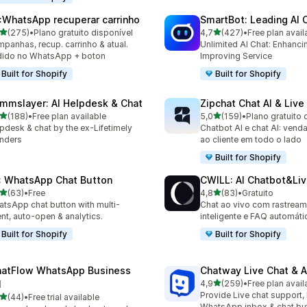
:WhatsApp recuperar carrinho
SmartBot: Leading AI 
de 5 estrelas
de 5 estrelas
(275)
•
Plano gratuito disponível
4,7
(427)
•
Free plan avail
 total de avaliações
427 total de avaliações
panhas, recup. carrinho & atual.
Unlimited AI Chat: Enhanci
dido no WhatsApp + boton
Improving Service
Built for Shopify
Built for Shopify
mmslayer: AI Helpdesk & Chat
Zipchat Chat AI & Live
de 5 estrelas
de 5 estrelas
(188)
•
Free plan available
5,0
(159)
•
Plano gratuito 
 total de avaliações
159 total de avaliações
pdesk & chat by the ex-Lifetimely
Chatbot AI e chat AI: vend
nders
ao cliente em todo o lado
Built for Shopify
: WhatsApp Chat Button
CWILL: AI Chatbot&Liv
de 5 estrelas
de 5 estrelas
(63)
•
Free
4,8
(83)
•
Gratuito
total de avaliações
83 total de avaliações
tsApp chat button with multi-
Chat ao vivo com rastrea
nt, auto-open & analytics.
inteligente e FAQ automáti
Built for Shopify
Built for Shopify
atFlow WhatsApp Business
Chatway Live Chat & A
de 5 estrelas
I
4,9
(259)
•
Free plan avail
259 total de avaliações
Provide Live chat support,
de 5 estrelas
(44)
•
Free trial available
total de avaliações
WhatsApp inbox & chat bu