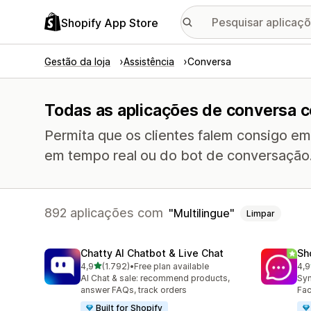
Shopify App Store
Gestão da loja
Assistência
Conversa
Todas as aplicações de conversa c
Permita que os clientes falem consigo e
em tempo real ou do bot de conversação
892 aplicações com
Multilingue
Limpar
Chatty AI Chatbot & Live Chat
Sh
de 5 estrelas
4,9
(1.792)
•
Free plan available
4,9
1792 total de avaliações
263
AI Chat & sale: recommend products,
Syn
answer FAQs, track orders
Fac
Built for Shopify