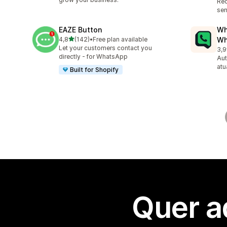
Re
sen
EAZE Button
Wh
de 5 estrelas
4,8
(142)
•
Free plan available
Wh
142 total de avaliações
Let your customers contact you
3,9
328
directly - for WhatsApp
Aut
atu
Built for Shopify
Quer a