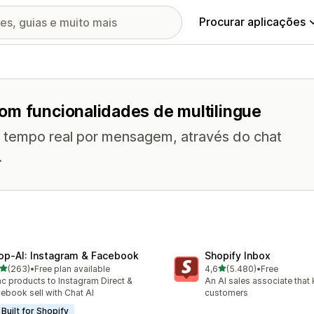
Procurar aplicações
om funcionalidades de multilingue
m tempo real por mensagem, através do chat
.
op‑AI: Instagram & Facebook
Shopify Inbox
de 5 estrelas
de 5 estrelas
(263)
•
Free plan available
4,6
(5.480)
•
Free
 total de avaliações
5480 total de avaliações
c products to Instagram Direct &
An AI sales associate that
ebook sell with Chat AI
customers
Built for Shopify