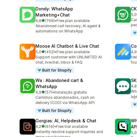
Dondy: WhatsApp
CK
Marketing+Chat
5,0
275
Cam
de 5 estrelas
4,8
(769)
•
Free plan available
769 total de avaliações
pe
Abandoned cart recovery, AI agent &
automations on WhatsApp
Moose AI Chatbot & Live Chat
Co
de 5 estrelas
5,0
(452)
•
Free plan available
4,9
452 total de avaliações
188
Support customer with UNLIMITED AI
Hel
chat, livechat, inbox & FAQ
fou
Built for Shopify
Wa : Abandoned cart &
SK
WhatsApp
4,8
63 
Wha
de 5 estrelas
4,9
(57)
•
Instalação gratuita
57 total de avaliações
age
Carrinhos abandonados, cash on
delivery (COD) via WhatsApp API
Built for Shopify
Gorgias: AI, Helpdesk & Chat
Wh
de 5 estrelas
4,2
(616)
•
Free trial available
AP
616 total de avaliações
Instantly resolve support inquiries and
5,0
44 
grow your business.