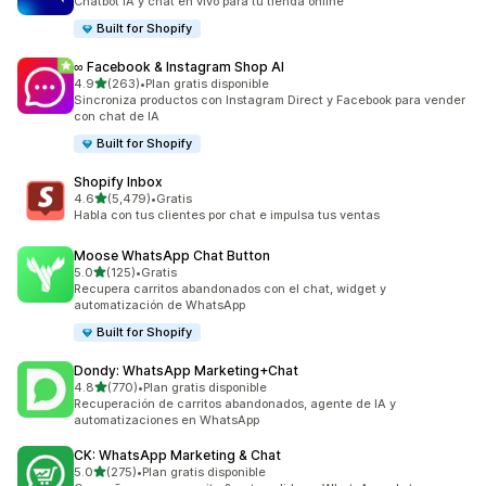
Chatbot IA y chat en vivo para tu tienda online
Built for Shopify
∞ Facebook & Instagram Shop AI
de 5 estrellas
4.9
(263)
•
Plan gratis disponible
263 reseñas en total
Sincroniza productos con Instagram Direct y Facebook para vender
con chat de IA
Built for Shopify
Shopify Inbox
de 5 estrellas
4.6
(5,479)
•
Gratis
5479 reseñas en total
Habla con tus clientes por chat e impulsa tus ventas
Moose WhatsApp Chat Button
de 5 estrellas
5.0
(125)
•
Gratis
125 reseñas en total
Recupera carritos abandonados con el chat, widget y
automatización de WhatsApp
Built for Shopify
Dondy: WhatsApp Marketing+Chat
de 5 estrellas
4.8
(770)
•
Plan gratis disponible
770 reseñas en total
Recuperación de carritos abandonados, agente de IA y
automatizaciones en WhatsApp
CK: WhatsApp Marketing & Chat
de 5 estrellas
5.0
(275)
•
Plan gratis disponible
275 reseñas en total