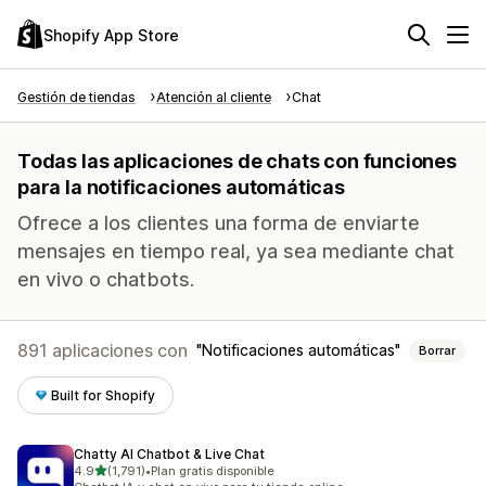
Shopify App Store
Gestión de tiendas
Atención al cliente
Chat
Todas las aplicaciones de chats con funciones
para la notificaciones automáticas
Ofrece a los clientes una forma de enviarte
mensajes en tiempo real, ya sea mediante chat
en vivo o chatbots.
891 aplicaciones con
Notificaciones automáticas
Borrar
Built for Shopify
Chatty AI Chatbot & Live Chat
de 5 estrellas
4.9
(1,791)
•
Plan gratis disponible
1791 reseñas en total