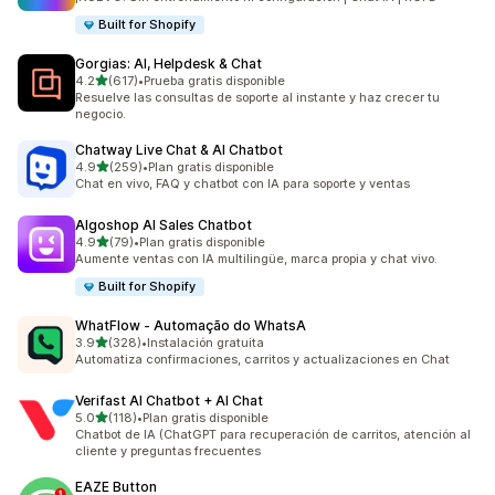
Built for Shopify
Gorgias: AI, Helpdesk & Chat
de 5 estrellas
4.2
(617)
•
Prueba gratis disponible
617 reseñas en total
Resuelve las consultas de soporte al instante y haz crecer tu
negocio.
Chatway Live Chat & AI Chatbot
de 5 estrellas
4.9
(259)
•
Plan gratis disponible
259 reseñas en total
Chat en vivo, FAQ y chatbot con IA para soporte y ventas
Algoshop AI Sales Chatbot
de 5 estrellas
4.9
(79)
•
Plan gratis disponible
79 reseñas en total
Aumente ventas con IA multilingüe, marca propia y chat vivo.
Built for Shopify
WhatFlow ‑ Automação do WhatsA
de 5 estrellas
3.9
(328)
•
Instalación gratuita
328 reseñas en total
Automatiza confirmaciones, carritos y actualizaciones en Chat
Verifast AI Chatbot + AI Chat
de 5 estrellas
5.0
(118)
•
Plan gratis disponible
118 reseñas en total
Chatbot de IA (ChatGPT para recuperación de carritos, atención al
cliente y preguntas frecuentes
EAZE Button