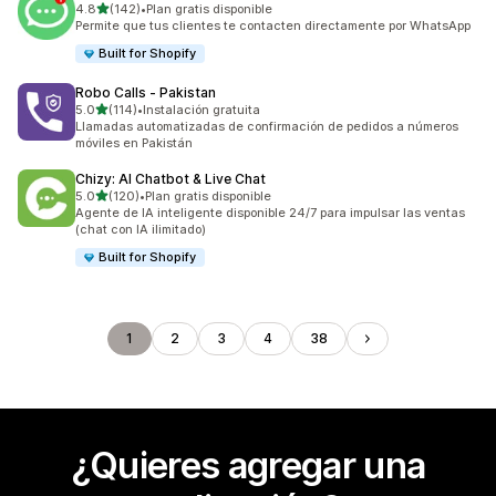
de 5 estrellas
4.8
(142)
•
Plan gratis disponible
142 reseñas en total
Permite que tus clientes te contacten directamente por WhatsApp
Built for Shopify
Robo Calls ‑ Pakistan
de 5 estrellas
5.0
(114)
•
Instalación gratuita
114 reseñas en total
Llamadas automatizadas de confirmación de pedidos a números
móviles en Pakistán
Chizy: AI Chatbot & Live Chat
de 5 estrellas
5.0
(120)
•
Plan gratis disponible
120 reseñas en total
Agente de IA inteligente disponible 24/7 para impulsar las ventas
(chat con IA ilimitado)
Built for Shopify
1
2
3
4
38
¿Quieres agregar una