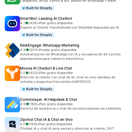
Campañas, recup. carrito & act. pedido en WhatsApp + boton
Built for Shopify
SmartBot: Leading AI Chatbot
de 5 estrellas
4.7
(428)
•
Plan gratis disponible
428 reseñas en total
Soporte al Cliente Transformado con Smartbot Impulsado por IA.
Built for Shopify
KwikEngage: Whatsapp Marketing
de 5 estrellas
4.9
(261)
•
Prueba gratis disponible
261 reseñas en total
Automatización de WhatsApp con IA y recuperación de carritos
abandonados para comercio electrónico
Moose AI Chatbot & Live Chat
de 5 estrellas
5.0
(452)
•
Plan gratis disponible
452 reseñas en total
Atención al cliente con chat de IA, chat en vivo, bandeja de
entrada y preguntas frecuentes ILIMITADOS
Built for Shopify
Commslayer: AI Helpdesk & Chat
de 5 estrellas
4.9
(188)
•
Plan gratis disponible
188 reseñas en total
Servicio de asistencia y chat de los exfundadores de Lifetimely
Zipchat Chat IA & Chat en Vivo
de 5 estrellas
5.0
(159)
•
Plan gratis disponible
159 reseñas en total
Chatbot IA y chat IA para ventas y atención al cliente, 24/7