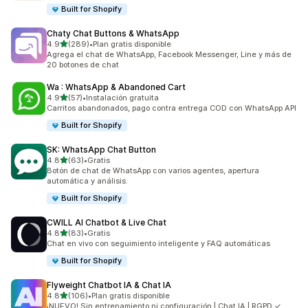
Built for Shopify
Chaty Chat Buttons & WhatsApp
de 5 estrellas
4.9
(289)
•
Plan gratis disponible
289 reseñas en total
Agrega el chat de WhatsApp, Facebook Messenger, Line y más de
20 botones de chat
Wa : WhatsApp & Abandoned Cart
de 5 estrellas
4.9
(57)
•
Instalación gratuita
57 reseñas en total
Carritos abandonados, pago contra entrega COD con WhatsApp API
Built for Shopify
SK: WhatsApp Chat Button
de 5 estrellas
4.8
(63)
•
Gratis
63 reseñas en total
Botón de chat de WhatsApp con varios agentes, apertura
automática y análisis.
Built for Shopify
CWILL AI Chatbot & Live Chat
de 5 estrellas
4.8
(83)
•
Gratis
83 reseñas en total
Chat en vivo con seguimiento inteligente y FAQ automáticas
Built for Shopify
Flyweight Chatbot IA & Chat IA
de 5 estrellas
4.8
(106)
•
Plan gratis disponible
106 reseñas en total
¡NUEVO! Sin entrenamiento ni configuración | Chat IA | RGPD ✓