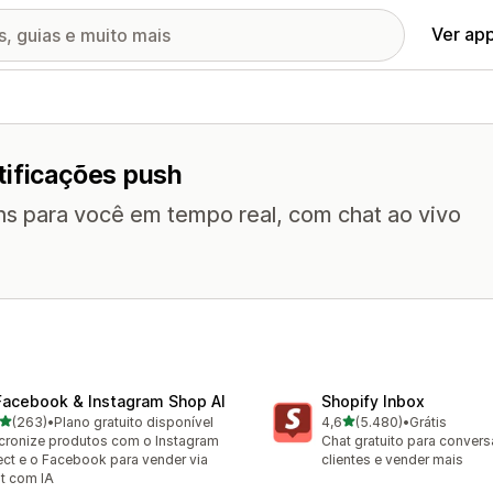
Ver ap
tificações push
s para você em tempo real, com chat ao vivo
Facebook & Instagram Shop AI
Shopify Inbox
de 5 estrelas
de 5 estrelas
(263)
•
Plano gratuito disponível
4,6
(5.480)
•
Grátis
 avaliações ao todo
5480 avaliações ao todo
cronize produtos com o Instagram
Chat gratuito para conver
ect e o Facebook para vender via
clientes e vender mais
t com IA