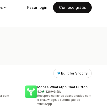
ps
Fazer login
Comece grátis
Built for Shopify
Moose WhatsApp Chat Button
de 5 estrelas
5,0
(126)
•
Grátis
126 avaliações ao todo
sar com
Recupere carrinhos abandonados com
o chat, widget e automação do
WhatsApp