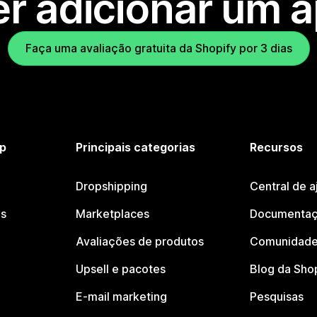
r adicionar um 
Faça uma avaliação gratuita da Shopify por 3 dias
p
Principais categorias
Recursos
Dropshipping
Central de a
os
Marketplaces
Documentaç
Avaliações de produtos
Comunidade
Upsell e pacotes
Blog da Sho
E-mail marketing
Pesquisas