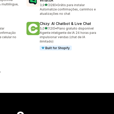
WhatsA
multilíngue,
de 5 estrelas
3,9
(328)
•
Grátis para instalar
328 avaliações ao todo
Automatize confirmações, carrinhos e
atualizações no chat
Chizy: AI Chatbot & Live Chat
de 5 estrelas
alar
5,0
(120)
•
Plano gratuito disponível
120 avaliações ao todo
onfirmação
Agente inteligente de IA 24 horas para
 celular no
impulsionar vendas (chat de IA
ilimitado)
Built for Shopify