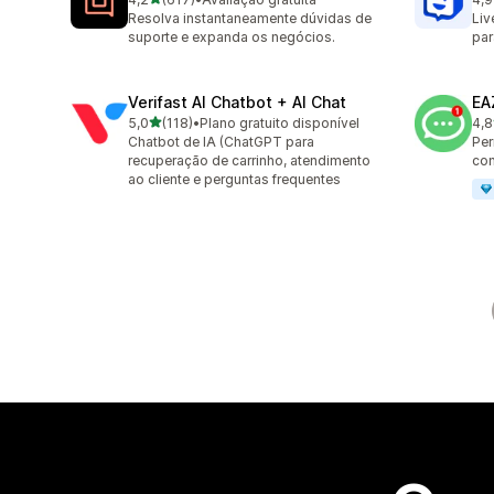
617 avaliações ao todo
259
Resolva instantaneamente dúvidas de
Liv
suporte e expanda os negócios.
par
Verifast AI Chatbot + AI Chat
EA
de 5 estrelas
5,0
(118)
•
Plano gratuito disponível
4,8
118 avaliações ao todo
142
Chatbot de IA (ChatGPT para
Per
recuperação de carrinho, atendimento
con
ao cliente e perguntas frequentes