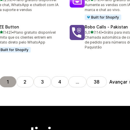
 avaliações ao todo
79 avaliações ao todo
e chat, WhatsApp e chatbot com IA
Aumente as vendas com IA 
a suporte e vendas
marca e chat ao vivo.
Built for Shopify
ZE Button
Robo Calls ‑ Pakistan
de 5 estrelas
de 5 estrelas
(142)
•
Plano gratuito disponível
5,0
(114)
•
Grátis para inst
 avaliações ao todo
114 avaliações ao todo
mita que os clientes entrem em
Chamada automática de c
tato direto pelo WhatsApp
de pedido para números de
Paquistão
Built for Shopify
Avançar
1
2
3
4
…
38