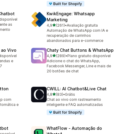
Built for Shopify
Chatbot
KwikEngage: Whatsapp
disponível
Marketing
ente as
de 5 estrelas
4,9
(261)
•
Avaliação gratuita
261 avaliações ao todo
imento
Automação de WhatsApp com IA e
recuperação de carrinhos
abandonados para e-commerce
 ao Vivo
Chaty Chat Buttons & WhatsApp
de 5 estrelas
disponível
4,9
(289)
•
Plano gratuito disponível
289 avaliações ao todo
vendas e
Adicione o chat do WhatsApp,
/7
Facebook Messenger, Line e mais de
20 botões de chat
tton
CWILL: AI Chatbot&Live Chat
de 5 estrelas
4,8
(83)
•
Grátis
83 avaliações ao todo
pp com
Chat ao vivo com rastreamento
utomática e
inteligente e FAQ automatizadas
Built for Shopify
tbot
WhatFlow ‑ Automação do
isponível