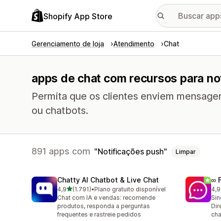
Shopify App Store
Gerenciamento de loja
Atendimento
Chat
apps de chat com recursos para no
Permita que os clientes enviem mensagen
ou chatbots.
891 apps com
Notificações push
Limpar
Chatty AI Chatbot & Live Chat
∞ 
de 5 estrelas
4,9
(1.791)
•
Plano gratuito disponível
4,9
1791 avaliações ao todo
263
Chat com IA e vendas: recomende
Sin
produtos, responda a perguntas
Dir
frequentes e rastreie pedidos
cha