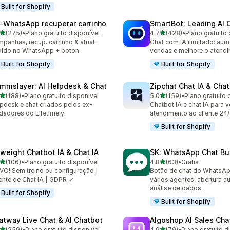
Built for Shopify
‑WhatsApp recuperar carrinho
SmartBot: Leading AI 
de 5 estrelas
de 5 estrelas
(275)
•
Plano gratuito disponível
4,7
(428)
•
Plano gratuito 
 avaliações ao todo
428 avaliações ao todo
panhas, recup. carrinho & atual.
Chat com IA ilimitado: aum
dido no WhatsApp + boton
vendas e melhore o atend
Built for Shopify
Built for Shopify
mmslayer: AI Helpdesk & Chat
Zipchat Chat IA & Chat
de 5 estrelas
de 5 estrelas
(188)
•
Plano gratuito disponível
5,0
(159)
•
Plano gratuito 
 avaliações ao todo
159 avaliações ao todo
pdesk e chat criados pelos ex-
Chatbot IA e chat IA para 
dadores do Lifetimely
atendimento ao cliente 24
Built for Shopify
yweight Chatbot IA & Chat IA
SK: WhatsApp Chat Bu
de 5 estrelas
de 5 estrelas
(106)
•
Plano gratuito disponível
4,8
(63)
•
Grátis
 avaliações ao todo
63 avaliações ao todo
O! Sem treino ou configuração |
Botão de chat do WhatsA
nte de Chat IA | GDPR ✓
vários agentes, abertura a
análise de dados.
Built for Shopify
Built for Shopify
atway Live Chat & AI Chatbot
Algoshop AI Sales Cha
de 5 estrelas
de 5 estrelas
(259)
•
Plano gratuito disponível
4,9
(79)
•
Plano gratuito d