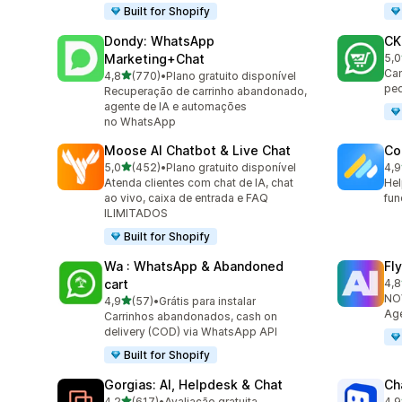
Built for Shopify
Dondy: WhatsApp
CK
Marketing+Chat
5,0
275
Cam
de 5 estrelas
4,8
(770)
•
Plano gratuito disponível
770 avaliações ao todo
pe
Recuperação de carrinho abandonado,
agente de IA e automações
no WhatsApp
Moose AI Chatbot & Live Chat
Co
de 5 estrelas
5,0
(452)
•
Plano gratuito disponível
4,9
452 avaliações ao todo
188
Atenda clientes com chat de IA, chat
Hel
ao vivo, caixa de entrada e FAQ
fun
ILIMITADOS
Built for Shopify
Wa : WhatsApp & Abandoned
Fl
cart
4,8
106
NOV
de 5 estrelas
4,9
(57)
•
Grátis para instalar
57 avaliações ao todo
Age
Carrinhos abandonados, cash on
delivery (COD) via WhatsApp API
Built for Shopify
Gorgias: AI, Helpdesk & Chat
Ch
de 5 estrelas
4,2
(617)
•
Avaliação gratuita
4,9