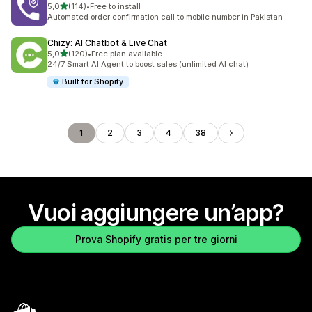
stelle su 5
5,0
(114)
•
Free to install
114 recensioni totali
Automated order confirmation call to mobile number in Pakistan
Chizy: AI Chatbot & Live Chat
stelle su 5
5,0
(120)
•
Free plan available
120 recensioni totali
24/7 Smart AI Agent to boost sales (unlimited AI chat)
Built for Shopify
1
2
3
4
38
Vuoi aggiungere un’app?
Prova Shopify gratis per tre giorni