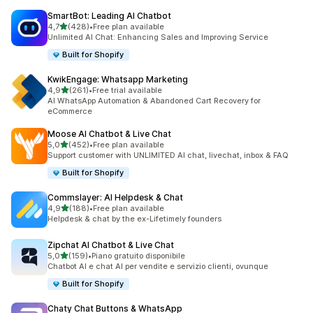
SmartBot: Leading AI Chatbot
stelle su 5
4,7
(428)
•
Free plan available
428 recensioni totali
Unlimited AI Chat: Enhancing Sales and Improving Service
Built for Shopify
KwikEngage: Whatsapp Marketing
stelle su 5
4,9
(261)
•
Free trial available
261 recensioni totali
AI WhatsApp Automation & Abandoned Cart Recovery for
eCommerce
Moose AI Chatbot & Live Chat
stelle su 5
5,0
(452)
•
Free plan available
452 recensioni totali
Support customer with UNLIMITED AI chat, livechat, inbox & FAQ
Built for Shopify
Commslayer: AI Helpdesk & Chat
stelle su 5
4,9
(188)
•
Free plan available
188 recensioni totali
Helpdesk & chat by the ex-Lifetimely founders
Zipchat AI Chatbot & Live Chat
stelle su 5
5,0
(159)
•
Piano gratuito disponibile
159 recensioni totali
Chatbot AI e chat AI per vendite e servizio clienti, ovunque
Built for Shopify
Chaty Chat Buttons & WhatsApp