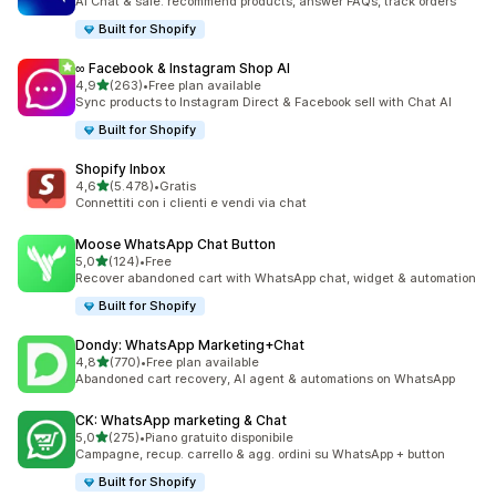
AI Chat & sale: recommend products, answer FAQs, track orders
Built for Shopify
∞ Facebook & Instagram Shop AI
stelle su 5
4,9
(263)
•
Free plan available
263 recensioni totali
Sync products to Instagram Direct & Facebook sell with Chat AI
Built for Shopify
Shopify Inbox
stelle su 5
4,6
(5.478)
•
Gratis
5478 recensioni totali
Connettiti con i clienti e vendi via chat
Moose WhatsApp Chat Button
stelle su 5
5,0
(124)
•
Free
124 recensioni totali
Recover abandoned cart with WhatsApp chat, widget & automation
Built for Shopify
Dondy: WhatsApp Marketing+Chat
stelle su 5
4,8
(770)
•
Free plan available
770 recensioni totali
Abandoned cart recovery, AI agent & automations on WhatsApp
CK: WhatsApp marketing & Chat
stelle su 5
5,0
(275)
•
Piano gratuito disponibile
275 recensioni totali
Campagne, recup. carrello & agg. ordini su WhatsApp + button
Built for Shopify