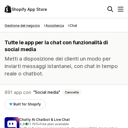
Shopify App Store
Gestione del negozio
Assistenza
Chat
Tutte le app per la chat con funzionalità di
social media
Metti a disposizione dei clienti un modo per
inviarti messaggi istantanei, con chat in tempo
reale o chatbot.
891 app con
Social media
Cancella
Built for Shopify
Chatty AI Chatbot & Live Chat
stelle su 5
4,9
(1.791)
•
Free plan available
1791 recensioni totali