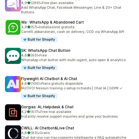
stelle su 5
4,9
(289)
•
Free plan available
289 recensioni totali
Add WhatsApp Chat, Facebook Messenger, Line & 20+ Chat
Buttons
Wa : WhatsApp & Abandoned Cart
stelle su 5
4,9
(57)
•
Installazione gratuita
57 recensioni totali
Carrelli abbandonati, cash on delivery, COD via WhatsApp API
Built for Shopify
SK: WhatsApp Chat Button
stelle su 5
4,8
(63)
•
Free
63 recensioni totali
WhatsApp chat button with multi-agent, auto-open & analytics.
Built for Shopify
Flyweight AI Chatbot & AI Chat
stelle su 5
4,8
(106)
•
Piano gratuito disponibile
106 recensioni totali
NUOVO! Nessun training o setup richiesto | Chat IA | GDPR ✓
Built for Shopify
Gorgias: AI, Helpdesk & Chat
stelle su 5
4,2
(617)
•
Free trial available
617 recensioni totali
Instantly resolve support inquiries and grow your business.
CWILL: AI Chatbot&Live Chat
stelle su 5
4,8
(83)
•
Gratis
83 recensioni totali
Chat dal vivo con tracciamento intelligente e FAQ automatiche