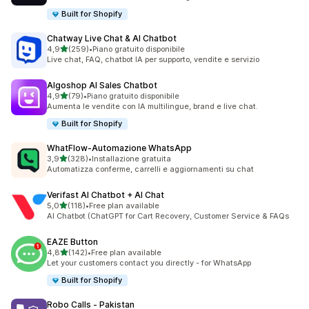
Built for Shopify
Chatway Live Chat & AI Chatbot
stelle su 5
4,9
(259)
•
Piano gratuito disponibile
259 recensioni totali
Live chat, FAQ, chatbot IA per supporto, vendite e servizio
Algoshop AI Sales Chatbot
stelle su 5
4,9
(79)
•
Piano gratuito disponibile
79 recensioni totali
Aumenta le vendite con IA multilingue, brand e live chat.
Built for Shopify
WhatFlow‑Automazione WhatsApp
stelle su 5
3,9
(328)
•
Installazione gratuita
328 recensioni totali
Automatizza conferme, carrelli e aggiornamenti su chat
Verifast AI Chatbot + AI Chat
stelle su 5
5,0
(118)
•
Free plan available
118 recensioni totali
AI Chatbot (ChatGPT for Cart Recovery, Customer Service & FAQs
EAZE Button
stelle su 5
4,8
(142)
•
Free plan available
142 recensioni totali
Let your customers contact you directly - for WhatsApp
Built for Shopify
Robo Calls ‑ Pakistan