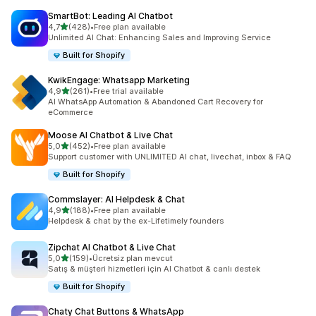
SmartBot: Leading AI Chatbot
5 yıldız üzerinden
4,7
(428)
•
Free plan available
toplam 428 değerlendirme
Unlimited AI Chat: Enhancing Sales and Improving Service
Built for Shopify
KwikEngage: Whatsapp Marketing
5 yıldız üzerinden
4,9
(261)
•
Free trial available
toplam 261 değerlendirme
AI WhatsApp Automation & Abandoned Cart Recovery for
eCommerce
Moose AI Chatbot & Live Chat
5 yıldız üzerinden
5,0
(452)
•
Free plan available
toplam 452 değerlendirme
Support customer with UNLIMITED AI chat, livechat, inbox & FAQ
Built for Shopify
Commslayer: AI Helpdesk & Chat
5 yıldız üzerinden
4,9
(188)
•
Free plan available
toplam 188 değerlendirme
Helpdesk & chat by the ex-Lifetimely founders
Zipchat AI Chatbot & Live Chat
5 yıldız üzerinden
5,0
(159)
•
Ücretsiz plan mevcut
toplam 159 değerlendirme
Satış & müşteri hizmetleri için AI Chatbot & canlı destek
Built for Shopify
Chaty Chat Buttons & WhatsApp