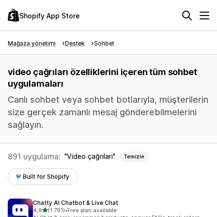
Shopify App Store
Mağaza yönetimi
Destek
Sohbet
video çağrıları özelliklerini içeren tüm sohbet
uygulamaları
Canlı sohbet veya sohbet botlarıyla, müşterilerin
size gerçek zamanlı mesaj gönderebilmelerini
sağlayın.
891 uygulama:
Video çağrıları
Temizle
Built for Shopify
Chatty AI Chatbot & Live Chat
5 yıldız üzerinden
4,9
(1.791)
•
Free plan available
toplam 1791 değerlendirme