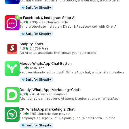
AI Chat & sale: recommend products, answer FAQs, track orders
Built for Shopify
∞ Facebook & Instagram Shop AI
5 yıldız üzerinden
4,9
(263)
•
Free plan available
toplam 263 değerlendirme
Sync products to Instagram Direct & Facebook sell with Chat AI
Built for Shopify
Shopify Inbox
5 yıldız üzerinden
4,6
(5.478)
•
Free
toplam 5478 değerlendirme
An AI sales associate that knows your customers
Moose WhatsApp Chat Button
5 yıldız üzerinden
5,0
(123)
•
Free
toplam 123 değerlendirme
Recover abandoned cart with WhatsApp chat, widget & automation
Built for Shopify
Dondy: WhatsApp Marketing+Chat
5 yıldız üzerinden
4,8
(770)
•
Free plan available
toplam 770 değerlendirme
Abandoned cart recovery, AI agent & automations on WhatsApp
CK: WhatsApp marketing & Chat
5 yıldız üzerinden
5,0
(275)
•
Ücretsiz plan mevcut
toplam 275 değerlendirme
Kampanyalar, sepet kurt. & sipariş günc. WhatsApp’ta + button
Built for Shopify