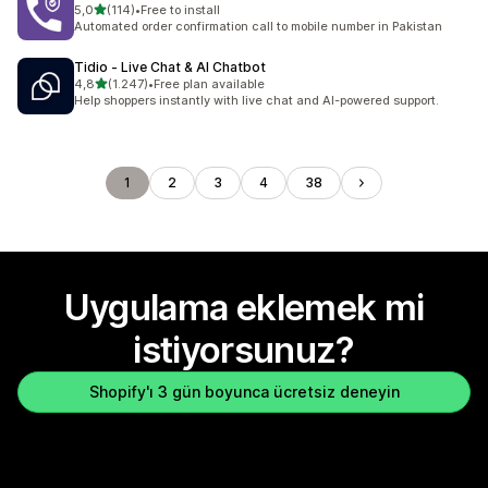
5 yıldız üzerinden
5,0
(114)
•
Free to install
toplam 114 değerlendirme
Automated order confirmation call to mobile number in Pakistan
Tidio ‑ Live Chat & AI Chatbot
5 yıldız üzerinden
4,8
(1.247)
•
Free plan available
toplam 1247 değerlendirme
Help shoppers instantly with live chat and AI-powered support.
1
2
3
4
38
Uygulama eklemek mi
istiyorsunuz?
Shopify'ı 3 gün boyunca ücretsiz deneyin