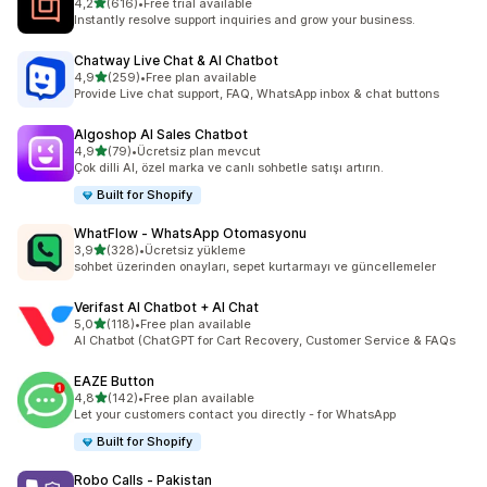
5 yıldız üzerinden
4,2
(616)
•
Free trial available
toplam 616 değerlendirme
Instantly resolve support inquiries and grow your business.
Chatway Live Chat & AI Chatbot
5 yıldız üzerinden
4,9
(259)
•
Free plan available
toplam 259 değerlendirme
Provide Live chat support, FAQ, WhatsApp inbox & chat buttons
Algoshop AI Sales Chatbot
5 yıldız üzerinden
4,9
(79)
•
Ücretsiz plan mevcut
toplam 79 değerlendirme
Çok dilli AI, özel marka ve canlı sohbetle satışı artırın.
Built for Shopify
WhatFlow ‑ WhatsApp Otomasyonu
5 yıldız üzerinden
3,9
(328)
•
Ücretsiz yükleme
toplam 328 değerlendirme
sohbet üzerinden onayları, sepet kurtarmayı ve güncellemeler
Verifast AI Chatbot + AI Chat
5 yıldız üzerinden
5,0
(118)
•
Free plan available
toplam 118 değerlendirme
AI Chatbot (ChatGPT for Cart Recovery, Customer Service & FAQs
EAZE Button
5 yıldız üzerinden
4,8
(142)
•
Free plan available
toplam 142 değerlendirme
Let your customers contact you directly - for WhatsApp
Built for Shopify
Robo Calls ‑ Pakistan