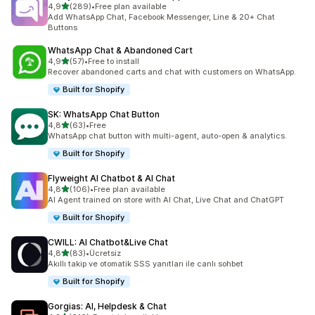
5 yıldız üzerinden
4,9
(289)
•
Free plan available
toplam 289 değerlendirme
Add WhatsApp Chat, Facebook Messenger, Line & 20+ Chat
Buttons
WhatsApp Chat & Abandoned Cart
5 yıldız üzerinden
4,9
(57)
•
Free to install
toplam 57 değerlendirme
Recover abandoned carts and chat with customers on WhatsApp.
Built for Shopify
SK: WhatsApp Chat Button
5 yıldız üzerinden
4,8
(63)
•
Free
toplam 63 değerlendirme
WhatsApp chat button with multi-agent, auto-open & analytics.
Built for Shopify
Flyweight AI Chatbot & AI Chat
5 yıldız üzerinden
4,8
(106)
•
Free plan available
toplam 106 değerlendirme
AI Agent trained on store with AI Chat, Live Chat and ChatGPT
Built for Shopify
CWILL: AI Chatbot&Live Chat
5 yıldız üzerinden
4,8
(83)
•
Ücretsiz
toplam 83 değerlendirme
Akıllı takip ve otomatik SSS yanıtları ile canlı sohbet
Built for Shopify
Gorgias: AI, Helpdesk & Chat