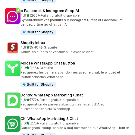
Built for Shopify
∞ Facebook & Instagram Shop AI
étoile(s) sur 5
4,9
(265)
•
Forfait gratuit disponible
265 avis au total
Synchronisez vos produits sur Instagram Direct et Facebook, et
vendez grâce au chat par IA
Built for Shopify
Shopify Inbox
étoile(s) sur 5
4,6
(5 484)
•
Gratuite
5484 avis au total
Aidez les clients et vendez plus avec le chat
Moose WhatsApp Chat Button
étoile(s) sur 5
5,0
(126)
•
Gratuite
126 avis au total
Récupérez les paniers abandonnés avec le chat, le widget et
l’automatisation WhatsApp
Built for Shopify
Dondy: WhatsApp Marketing+Chat
étoile(s) sur 5
4,8
(772)
•
Forfait gratuit disponible
772 avis au total
Récupération de paniers abandonnés, agent d’IA et
automatisations sur WhatsApp
CK: WhatsApp Marketing & Chat
étoile(s) sur 5
5,0
(275)
•
Forfait gratuit disponible
275 avis au total
Campagnes, récup. panier & maj commande sur WhatsApp + button