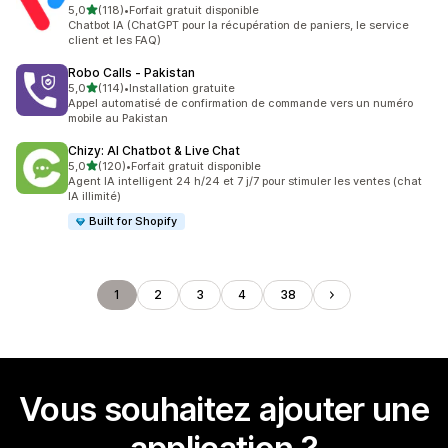
étoile(s) sur 5
5,0
(118)
•
Forfait gratuit disponible
118 avis au total
Chatbot IA (ChatGPT pour la récupération de paniers, le service
client et les FAQ)
Robo Calls ‑ Pakistan
étoile(s) sur 5
5,0
(114)
•
Installation gratuite
114 avis au total
Appel automatisé de confirmation de commande vers un numéro
mobile au Pakistan
Chizy: AI Chatbot & Live Chat
étoile(s) sur 5
5,0
(120)
•
Forfait gratuit disponible
120 avis au total
Agent IA intelligent 24 h/24 et 7 j/7 pour stimuler les ventes (chat
IA illimité)
Built for Shopify
1
2
3
4
38
Vous souhaitez ajouter une