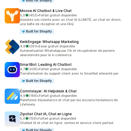
Built for Shopify
Moose AI Chatbot & Live Chat
étoile(s) sur 5
5,0
(452)
•
Forfait gratuit disponible
452 avis au total
Assistez vos clients avec un chat IA ILLIMITÉ, un chat en direct,
une boîte de réception et une FAQ
Built for Shopify
KwikEngage: Whatsapp Marketing
étoile(s) sur 5
4,9
(261)
•
Essai gratuit disponible
261 avis au total
Automatisation WhatsApp par l’IA et récupération de paniers
abandonnés pour le e-commerce
SmartBot: Leading AI Chatbot
étoile(s) sur 5
4,7
(428)
•
Forfait gratuit disponible
428 avis au total
Transformation du support client avec le Smartbot alimenté par
Built for Shopify
Commslayer: AI Helpdesk & Chat
étoile(s) sur 5
4,9
(188)
•
Forfait gratuit disponible
188 avis au total
Plateforme d’assistance et chat par les anciens fondateurs de
Lifetimely
Zipchat Chat IA, Chat en Ligne
étoile(s) sur 5
5,0
(159)
•
Forfait gratuit disponible
159 avis au total
Chatbot IA et chat en ligne: ventes et service client partout
Built for Shopify