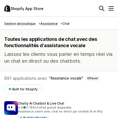
Shopify App Store
Gestion de boutique
Assistance
Chat
Toutes les applications de chat avec des
fonctionnalités d'assistance vocale
Laissez les clients vous parler en temps réel via
un chat en direct ou des chatbots.
891 applications avec
Assistance vocale
Effacer
Built for Shopify
Chatty AI Chatbot & Live Chat
étoile(s) sur 5
4,9
(1 789)
•
Forfait gratuit disponible
1789 avis au total
Assistance client avec chat en direct par chatbot IA et FAQ