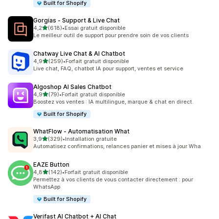
Built for Shopify
Gorgias ‑ Support & Live Chat
étoile(s) sur 5
4,2
(618)
•
Essai gratuit disponible
618 avis au total
Le meilleur outil de support pour prendre soin de vos clients
Chatway Live Chat & AI Chatbot
étoile(s) sur 5
4,9
(259)
•
Forfait gratuit disponible
259 avis au total
Live chat, FAQ, chatbot IA pour support, ventes et service
Algoshop AI Sales Chatbot
étoile(s) sur 5
4,9
(79)
•
Forfait gratuit disponible
79 avis au total
Boostez vos ventes : IA multilingue, marque & chat en direct.
Built for Shopify
WhatFlow ‑ Automatisation What
étoile(s) sur 5
3,9
(329)
•
Installation gratuite
329 avis au total
Automatisez confirmations, relances panier et mises à jour Wha
EAZE Button
étoile(s) sur 5
4,8
(142)
•
Forfait gratuit disponible
142 avis au total
Permettez à vos clients de vous contacter directement : pour
WhatsApp
Built for Shopify
Verifast AI Chatbot + AI Chat