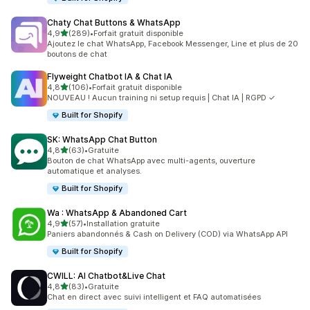
Chaty Chat Buttons & WhatsApp
étoile(s) sur 5
4,9
(289)
•
Forfait gratuit disponible
289 avis au total
Ajoutez le chat WhatsApp, Facebook Messenger, Line et plus de 20
boutons de chat
Flyweight Chatbot IA & Chat IA
étoile(s) sur 5
4,8
(106)
•
Forfait gratuit disponible
106 avis au total
NOUVEAU ! Aucun training ni setup requis | Chat IA | RGPD ✓
Built for Shopify
SK: WhatsApp Chat Button
étoile(s) sur 5
4,8
(63)
•
Gratuite
63 avis au total
Bouton de chat WhatsApp avec multi-agents, ouverture
automatique et analyses.
Built for Shopify
Wa : WhatsApp & Abandoned Cart
étoile(s) sur 5
4,9
(57)
•
Installation gratuite
57 avis au total
Paniers abandonnés & Cash on Delivery (COD) via WhatsApp API
Built for Shopify
CWILL: AI Chatbot&Live Chat
étoile(s) sur 5
4,8
(83)
•
Gratuite
83 avis au total
Chat en direct avec suivi intelligent et FAQ automatisées