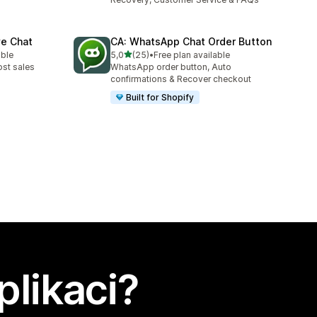
ve Chat
CA: WhatsApp Chat Order Button
z 5 hvězd
able
5,0
(25)
•
Free plan available
0
Celkový počet recenzí: 25
ost sales
WhatsApp order button, Auto
confirmations & Recover checkout
Built for Shopify
plikaci?