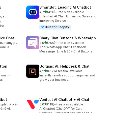
p
SmartBot: Leading AI Chatbot
z 5 hvězd
4,7
(428)
•
Free plan available
Celkový počet recenzí: 428
Unlimited AI Chat: Enhancing Sales and
able
2
Improving Service
&
for
Built for Shopify
ive Chat
Chaty Chat Buttons & WhatsApp
z 5 hvězd
K dispozici je bezplatný plán
4,9
(290)
•
Free plan available
9
Celkový počet recenzí: 290
rodej a
Add WhatsApp Chat, Facebook
Messenger, Line & 20+ Chat Buttons
tton
Gorgias: AI, Helpdesk & Chat
z 5 hvězd
4,2
(617)
•
Free trial available
Celkový počet recenzí: 617
 multi-
Instantly resolve support inquiries and
cs.
grow your business.
tbot
Verifast AI Chatbot + AI Chat
z 5 hvězd
ezplatný plán
5,0
(118)
•
Free plan available
Celkový počet recenzí: 118
yčné AI,
AI Chatbot (ChatGPT for Cart
Recovery, Customer Service & FAQs