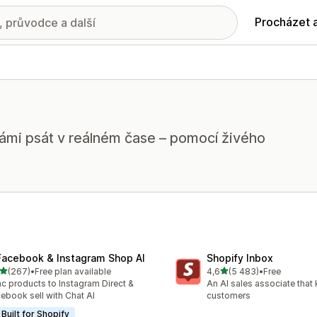
Procházet 
vámi psát v reálném čase – pomocí živého
Facebook & Instagram Shop AI
Shopify Inbox
z 5 hvězd
z 5 hvězd
(267)
•
Free plan available
4,6
(5 483)
•
Free
kový počet recenzí: 267
Celkový počet recenzí: 54
c products to Instagram Direct &
An AI sales associate that
ebook sell with Chat AI
customers
Built for Shopify