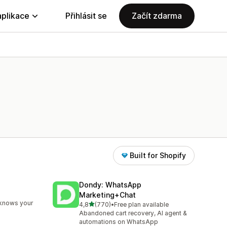
aplikace
Přihlásit se
Začít zdarma
Built for Shopify
Dondy: WhatsApp
Marketing+Chat
83
 knows your
z 5 hvězd
4,8
(770)
•
Free plan available
Celkový počet recenzí: 770
Abandoned cart recovery, AI agent &
automations on WhatsApp