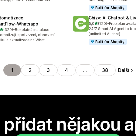
Built for Shopify
tomatizace
Chizy: AI Chatbot & Li
z 5 hvězd
atFlow‑Whatsapp
5,0
(120)
•
Free plan avail
Celkový počet recenzí: 12
24/7 Smart AI Agent to bo
z 5 hvězd
(329)
•
Bezplatná instalace
kový počet recenzí: 329
(unlimited AI chat)
omatizujte potvrzení, obnovení
íku a aktualizace na What
Built for Shopify
Další
1
2
3
4
…
38
přidat nějakou a