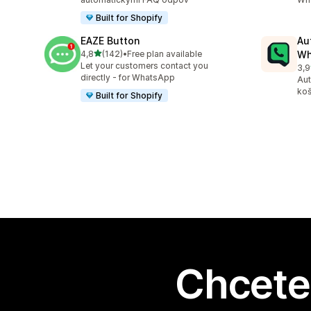
Built for Shopify
EAZE Button
Au
z 5 hvězd
4,8
(142)
•
Free plan available
Wh
Celkový počet recenzí: 142
Let your customers contact you
3,9
Cel
directly - for WhatsApp
Aut
koš
Built for Shopify
Chcete 