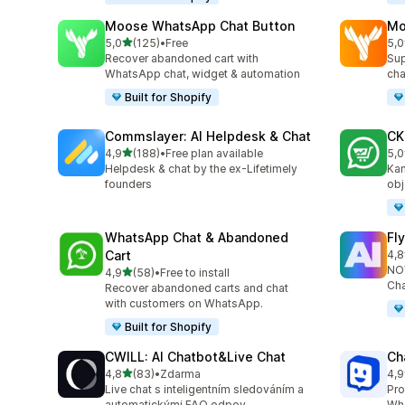
Moose WhatsApp Chat Button
Mo
z 5 hvězd
5,0
(125)
•
Free
5,0
Celkový počet recenzí: 125
Cel
Recover abandoned cart with
Sup
WhatsApp chat, widget & automation
cha
Built for Shopify
Commslayer: AI Helpdesk & Chat
CK
z 5 hvězd
4,9
(188)
•
Free plan available
5,0
Celkový počet recenzí: 188
Cel
Helpdesk & chat by the ex-Lifetimely
Kam
founders
obj
WhatsApp Chat & Abandoned
Fl
Cart
4,8
Cel
NOV
z 5 hvězd
4,9
(58)
•
Free to install
Celkový počet recenzí: 58
Cha
Recover abandoned carts and chat
with customers on WhatsApp.
Built for Shopify
CWILL: AI Chatbot&Live Chat
Ch
z 5 hvězd
4,8
(83)
•
Zdarma
4,9
Celkový počet recenzí: 83
Cel
Live chat s inteligentním sledováním a
Pro
automatickými FAQ odpov
Wha