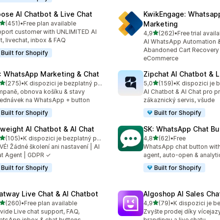
ose AI Chatbot & Live Chat
KwikEngage: Whatsap
z 5 hvězd
(451)
•
Free plan available
Marketing
kový počet recenzí: 451
port customer with UNLIMITED AI
z 5 hvězd
4,9
(262)
•
Free trial avail
Celkový počet recenzí: 26
t, livechat, inbox & FAQ
AI WhatsApp Automation 
Abandoned Cart Recovery 
Built for Shopify
eCommerce
: WhatsApp Marketing & Chat
Zipchat AI Chatbot & L
z 5 hvězd
z 5 hvězd
(275)
•
K dispozici je bezplatný plán
5,0
(159)
•
kový počet recenzí: 275
Celkový počet recenzí: 15
paně, obnova košíku & stavy
AI Chatbot & AI Chat pro p
ednávek na WhatsApp + button
zákaznický servis, všude
Built for Shopify
Built for Shopify
yweight AI Chatbot & AI Chat
SK: WhatsApp Chat Bu
z 5 hvězd
z 5 hvězd
(105)
•
K dispozici je bezplatný plán
4,8
(62)
•
Free
kový počet recenzí: 105
Celkový počet recenzí: 62
É! Žádné školení ani nastavení | AI
WhatsApp chat button with
t Agent | GDPR ✓
agent, auto-open & analyti
Built for Shopify
Built for Shopify
atway Live Chat & AI Chatbot
Algoshop AI Sales Cha
z 5 hvězd
z 5 hvězd
(260)
•
Free plan available
4,9
(79)
•
K dispozici je b
kový počet recenzí: 260
Celkový počet recenzí: 79
vide Live chat support, FAQ,
Zvyšte prodej díky vícejaz
tsApp inbox & chat buttons
brandingu a live chatu.