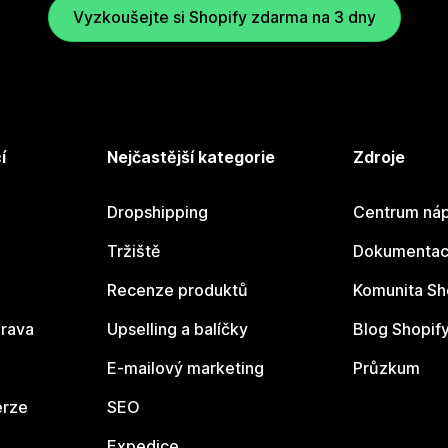
Vyzkoušejte si Shopify zdarma na 3 dny
í
Nejčastější kategorie
Zdroje
Dropshipping
Centrum náp
Tržiště
Dokumentace
Recenze produktů
Komunita Sh
rava
Upselling a balíčky
Blog Shopif
E-mailový marketing
Průzkum
erze
SEO
Expedice