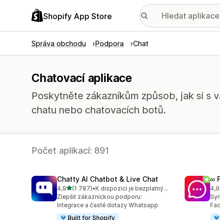
Shopify App Store
Správa obchodu
Podpora
Chat
Chatovací aplikace
Poskytněte zákazníkům způsob, jak si s 
chatu nebo chatovacích botů.
Počet aplikací: 891
Chatty AI Chatbot & Live Chat
∞ 
z 5 hvězd
4,9
(1 787)
•
K dispozici je bezplatný plán
4,9
Celkový počet recenzí: 1787
Cel
Zlepšit zákaznickou podporu:
Syn
Integrace a časté dotazy Whatsapp
Fac
Built for Shopify