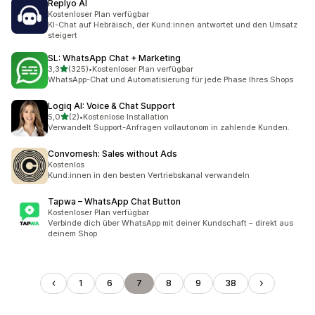
Replyo AI
Kostenloser Plan verfügbar
KI-Chat auf Hebräisch, der Kund:innen antwortet und den Umsatz
steigert
SL: WhatsApp Chat + Marketing
von 5 Sternen
3,3
(325)
•
Kostenloser Plan verfügbar
325 Rezensionen insgesamt
WhatsApp-Chat und Automatisierung für jede Phase Ihres Shops
Logiq AI: Voice & Chat Support
von 5 Sternen
5,0
(2)
•
Kostenlose Installation
2 Rezensionen insgesamt
Verwandelt Support-Anfragen vollautonom in zahlende Kunden.
Convomesh: Sales without Ads
Kostenlos
Kund:innen in den besten Vertriebskanal verwandeln
Tapwa – WhatsApp Chat Button
Kostenloser Plan verfügbar
Verbinde dich über WhatsApp mit deiner Kundschaft – direkt aus
deinem Shop
1
6
7
8
9
38