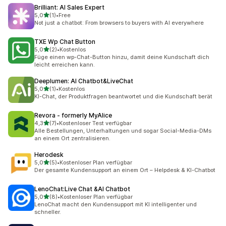
Brilliant: AI Sales Expert
von 5 Sternen
5,0
(1)
•
Free
1 Rezensionen insgesamt
Not just a chatbot: From browsers to buyers with AI everywhere
TXE Wp Chat Button
von 5 Sternen
5,0
(2)
•
Kostenlos
2 Rezensionen insgesamt
Füge einen wp-Chat-Button hinzu, damit deine Kundschaft dich
leicht erreichen kann.
Deeplumen: AI Chatbot&LiveChat
von 5 Sternen
5,0
(1)
•
Kostenlos
1 Rezensionen insgesamt
KI-Chat, der Produktfragen beantwortet und die Kundschaft berät
Revora ‑ formerly MyAlice
von 5 Sternen
4,3
(7)
•
Kostenloser Test verfügbar
7 Rezensionen insgesamt
Alle Bestellungen, Unterhaltungen und sogar Social-Media-DMs
an einem Ort zentralisieren.
Herodesk
von 5 Sternen
5,0
(5)
•
Kostenloser Plan verfügbar
5 Rezensionen insgesamt
Der gesamte Kundensupport an einem Ort – Helpdesk & KI-Chatbot
LenoChat:Live Chat &AI Chatbot
von 5 Sternen
5,0
(8)
•
Kostenloser Plan verfügbar
8 Rezensionen insgesamt
LenoChat macht den Kundensupport mit KI intelligenter und
schneller.