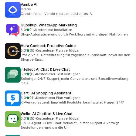
Vambe AI
Gratis
Growth for all. Vende más con asistentes IA.
Gupshup: WhatsApp Marketing
von 5 Sternen
5,0
(1)
•
Kostenlose Installation
1 Rezensionen insgesamt
Shop-Automatisierung durch Workflows mit wichtigen Plattformen
Aura Connect: Proactive Guide
von 5 Sternen
5,0
(5)
•
Kostenloser Plan verfügbar
5 Rezensionen insgesamt
Proaktive KI-Unterstützung für zögernde Kundschaft, bevor sie den
Shop verlässt.
Intellect AI Chat & Live Chat
von 5 Sternen
5,0
(6)
•
Kostenloser Test verfügbar
6 Rezensionen insgesamt
Sofortiger 24/7-Support, mehr Conversions und Bestellverwaltung
mit KI
Carti: AI Shopping Assistant
von 5 Sternen
5,0
(4)
•
Kostenloser Plan verfügbar
4 Rezensionen insgesamt
KI-Verkaufsagent: Empfiehlt Produkte, beantwortet Fragen 24/7
Wello: AI Chatbot & Live Chat
von 5 Sternen
5,0
(5)
•
Kostenloser Plan verfügbar
5 Rezensionen insgesamt
Ein KI-Agent + Live-Chat: verkauft, leistet Support & verfolgt
Bestellungen rund um die Uhr