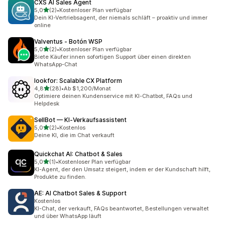
CXS AI Sales Agent
von 5 Sternen
5,0
(2)
•
Kostenloser Plan verfügbar
2 Rezensionen insgesamt
Dein KI-Vertriebsagent, der niemals schläft – proaktiv und immer
online
Valventus ‑ Botón WSP
von 5 Sternen
5,0
(2)
•
Kostenloser Plan verfügbar
2 Rezensionen insgesamt
Biete Käufer:innen sofortigen Support über einen direkten
WhatsApp-Chat
lookfor: Scalable CX Platform
von 5 Sternen
4,8
(28)
•
Ab $1,200/Monat
28 Rezensionen insgesamt
Optimiere deinen Kundenservice mit KI-Chatbot, FAQs und
Helpdesk
SellBot — KI‑Verkaufsassistent
von 5 Sternen
5,0
(2)
•
Kostenlos
2 Rezensionen insgesamt
Deine KI, die im Chat verkauft
Quickchat AI: Chatbot & Sales
von 5 Sternen
5,0
(1)
•
Kostenloser Plan verfügbar
1 Rezensionen insgesamt
KI-Agent, der den Umsatz steigert, indem er der Kundschaft hilft,
Produkte zu finden.
AE: AI Chatbot Sales & Support
Kostenlos
KI-Chat, der verkauft, FAQs beantwortet, Bestellungen verwaltet
und über WhatsApp läuft