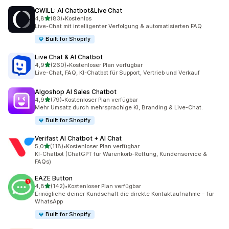
CWILL: AI Chatbot&Live Chat
von 5 Sternen
4,8
(83)
•
Kostenlos
83 Rezensionen insgesamt
Live-Chat mit intelligenter Verfolgung & automatisierten FAQ
Built for Shopify
Live Chat & AI Chatbot
von 5 Sternen
4,9
(260)
•
Kostenloser Plan verfügbar
260 Rezensionen insgesamt
Live-Chat, FAQ, KI-Chatbot für Support, Vertrieb und Verkauf
Algoshop AI Sales Chatbot
von 5 Sternen
4,9
(79)
•
Kostenloser Plan verfügbar
79 Rezensionen insgesamt
Mehr Umsatz durch mehrsprachige KI, Branding & Live-Chat.
Built for Shopify
Verifast AI Chatbot + AI Chat
von 5 Sternen
5,0
(118)
•
Kostenloser Plan verfügbar
118 Rezensionen insgesamt
KI-Chatbot (ChatGPT für Warenkorb-Rettung, Kundenservice &
FAQs)
EAZE Button
von 5 Sternen
4,8
(142)
•
Kostenloser Plan verfügbar
142 Rezensionen insgesamt
Ermögliche deiner Kundschaft die direkte Kontaktaufnahme – für
WhatsApp
Built for Shopify