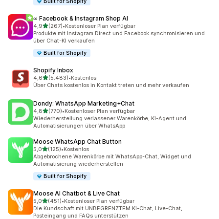
Built for Shopify
∞ Facebook & Instagram Shop AI
von 5 Sternen
4,9
(267)
•
Kostenloser Plan verfügbar
267 Rezensionen insgesamt
Produkte mit Instagram Direct und Facebook synchronisieren und
über Chat-KI verkaufen
Built for Shopify
Shopify Inbox
von 5 Sternen
4,6
(5.483)
•
Kostenlos
5483 Rezensionen insgesamt
Über Chats kostenlos in Kontakt treten und mehr verkaufen
Dondy: WhatsApp Marketing+Chat
von 5 Sternen
4,8
(770)
•
Kostenloser Plan verfügbar
770 Rezensionen insgesamt
Wiederherstellung verlassener Warenkörbe, KI-Agent und
Automatisierungen über WhatsApp
Moose WhatsApp Chat Button
von 5 Sternen
5,0
(125)
•
Kostenlos
125 Rezensionen insgesamt
Abgebrochene Warenkörbe mit WhatsApp-Chat, Widget und
Automatisierung wiederherstellen
Built for Shopify
Moose AI Chatbot & Live Chat
von 5 Sternen
5,0
(451)
•
Kostenloser Plan verfügbar
451 Rezensionen insgesamt
Die Kundschaft mit UNBEGRENZTEM KI-Chat, Live-Chat,
Posteingang und FAQs unterstützen