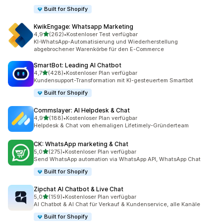
Built for Shopify
KwikEngage: Whatsapp Marketing
von 5 Sternen
4,9
(262)
•
Kostenloser Test verfügbar
262 Rezensionen insgesamt
KI-WhatsApp-Automatisierung und Wiederherstellung
abgebrochener Warenkörbe für den E-Commerce
SmartBot: Leading AI Chatbot
von 5 Sternen
4,7
(428)
•
Kostenloser Plan verfügbar
428 Rezensionen insgesamt
Kundensupport-Transformation mit KI-gesteuertem Smartbot
Built for Shopify
Commslayer: AI Helpdesk & Chat
von 5 Sternen
4,9
(188)
•
Kostenloser Plan verfügbar
188 Rezensionen insgesamt
Helpdesk & Chat vom ehemaligen Lifetimely-Gründerteam
CK: WhatsApp marketing & Chat
von 5 Sternen
5,0
(275)
•
Kostenloser Plan verfügbar
275 Rezensionen insgesamt
Send WhatsApp automation via WhatsApp API, WhatsApp Chat
Built for Shopify
Zipchat AI Chatbot & Live Chat
von 5 Sternen
5,0
(159)
•
Kostenloser Plan verfügbar
159 Rezensionen insgesamt
AI Chatbot & AI Chat für Verkauf & Kundenservice, alle Kanäle
Built for Shopify