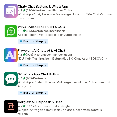
Chaty Chat Buttons & WhatsApp
von 5 Sternen
4,9
(290)
•
Kostenloser Plan verfügbar
290 Rezensionen insgesamt
WhatsApp-Chat, Facebook Messenger, Line und 20+ Chat-Buttons
hinzufügen
Wava : Abandoned Cart & COD
von 5 Sternen
4,9
(58)
•
Kostenlose Installation
58 Rezensionen insgesamt
Abgebrochene Warenkörbe über zurückholen
Built for Shopify
Flyweight AI Chatbot & AI Chat
von 5 Sternen
4,8
(105)
•
Kostenloser Plan verfügbar
105 Rezensionen insgesamt
NEU! Kein Training, kein Setup nötig | KI Chat Agent | DSGVO ✓
Built for Shopify
SK: WhatsApp Chat Button
von 5 Sternen
4,8
(62)
•
Kostenlos
62 Rezensionen insgesamt
WhatsApp-Chat-Button mit Multi-Agent-Funktion, Auto-Open und
Analytics.
Built for Shopify
Gorgias: AI, Helpdesk & Chat
von 5 Sternen
4,2
(617)
•
Kostenloser Test verfügbar
617 Rezensionen insgesamt
Support-Anfragen sofort lösen und das Geschäftswachstum
fördern.