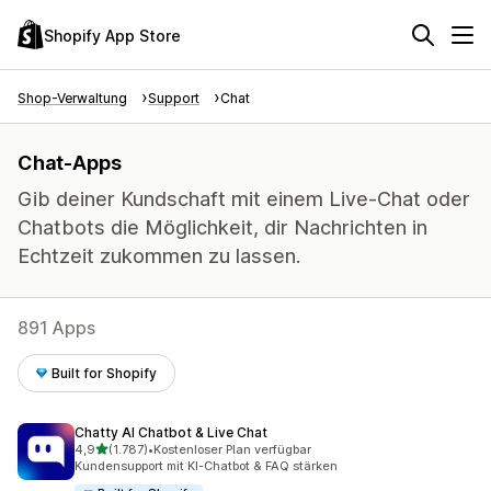
Shopify App Store
Shop-Verwaltung
Support
Chat
Chat-Apps
Gib deiner Kundschaft mit einem Live-Chat oder
Chatbots die Möglichkeit, dir Nachrichten in
Echtzeit zukommen zu lassen.
891 Apps
Built for Shopify
Chatty AI Chatbot & Live Chat
von 5 Sternen
4,9
(1.787)
•
Kostenloser Plan verfügbar
1787 Rezensionen insgesamt
Kundensupport mit KI-Chatbot & FAQ stärken