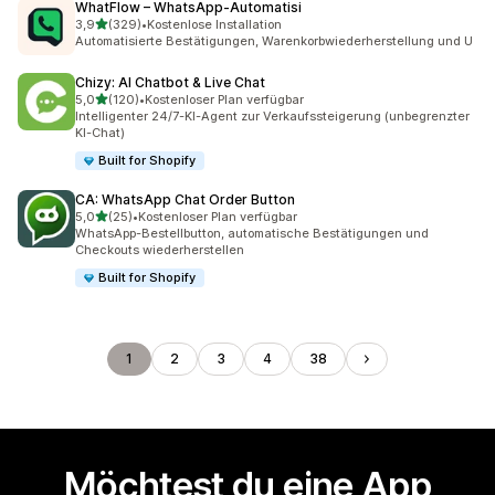
WhatFlow – WhatsApp‑Automatisi
von 5 Sternen
3,9
(329)
•
Kostenlose Installation
329 Rezensionen insgesamt
Automatisierte Bestätigungen, Warenkorbwiederherstellung und U
Chizy: AI Chatbot & Live Chat
von 5 Sternen
5,0
(120)
•
Kostenloser Plan verfügbar
120 Rezensionen insgesamt
Intelligenter 24/7-KI-Agent zur Verkaufssteigerung (unbegrenzter
KI-Chat)
Built for Shopify
CA: WhatsApp Chat Order Button
von 5 Sternen
5,0
(25)
•
Kostenloser Plan verfügbar
25 Rezensionen insgesamt
WhatsApp-Bestellbutton, automatische Bestätigungen und
Checkouts wiederherstellen
Built for Shopify
1
2
3
4
38
Möchtest du eine App