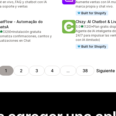
t en vivo, FAQ y chatbot con IA
Aumente ventas con IA mult
a soporte y ventas
marca propia y chat vivo.
Built for Shopify
atFlow ‑ Automação do
Chizy: AI Chatbot & Li
de 5 estrellas
atsA
5.0
(120)
•
Plan gratis dis
120 reseñas en total
Agente de IA inteligente d
de 5 estrellas
(329)
•
Instalación gratuita
 reseñas en total
24/7 para impulsar las ven
omatiza confirmaciones, carritos y
con IA ilimitado)
ualizaciones en Chat
Built for Shopify
Siguiente
1
2
3
4
…
38