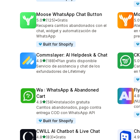
Moose WhatsApp Chat Button
Mo
de 5 estrellas
5.0
(125)
•
Gratis
5.0
125 reseñas en total
451
Recupera carritos abandonados con el
Ate
chat, widget y automatización de
en 
WhatsApp
pre
Built for Shopify
Commslayer: AI Helpdesk & Chat
CK
de 5 estrellas
4.9
(188)
•
Plan gratis disponible
5.0
188 reseñas en total
275
Servicio de asistencia y chat de los
Cam
exfundadores de Lifetimely
en
Wa : WhatsApp & Abandoned
Fl
Cart
4.8
105
¡NU
de 5 estrellas
4.9
(58)
•
Instalación gratuita
58 reseñas en total
con
Carritos abandonados, pago contra
entrega COD con WhatsApp API
Built for Shopify
CWILL AI Chatbot & Live Chat
Ch
de 5 estrellas
4.8
(83)
•
Gratis
4.9
83 reseñas en total
260