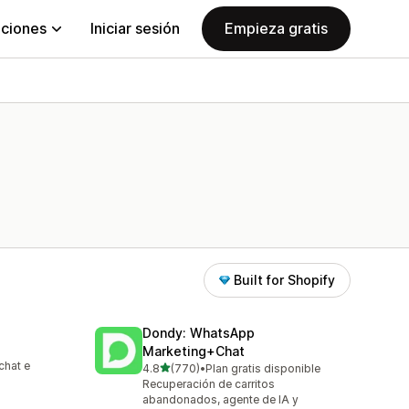
aciones
Iniciar sesión
Empieza gratis
Built for Shopify
Dondy: WhatsApp
Marketing+Chat
chat e
de 5 estrellas
4.8
(770)
•
Plan gratis disponible
770 reseñas en total
Recuperación de carritos
abandonados, agente de IA y