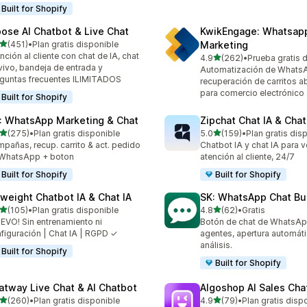
Built for Shopify
ose AI Chatbot & Live Chat
KwikEngage: Whatsap
de 5 estrellas
(451)
•
Plan gratis disponible
Marketing
 reseñas en total
nción al cliente con chat de IA, chat
de 5 estrellas
4.9
(262)
•
Prueba gratis 
262 reseñas en total
vivo, bandeja de entrada y
Automatización de WhatsA
guntas frecuentes ILIMITADOS
recuperación de carritos
para comercio electrónico
Built for Shopify
: WhatsApp Marketing & Chat
Zipchat Chat IA & Chat
de 5 estrellas
de 5 estrellas
(275)
•
Plan gratis disponible
5.0
(159)
•
Plan gratis dis
 reseñas en total
159 reseñas en total
pañas, recup. carrito & act. pedido
Chatbot IA y chat IA para v
 WhatsApp + boton
atención al cliente, 24/7
Built for Shopify
Built for Shopify
yweight Chatbot IA & Chat IA
SK: WhatsApp Chat Bu
de 5 estrellas
de 5 estrellas
(105)
•
Plan gratis disponible
4.8
(62)
•
Gratis
 reseñas en total
62 reseñas en total
EVO! Sin entrenamiento ni
Botón de chat de WhatsAp
figuración | Chat IA | RGPD ✓
agentes, apertura automáti
análisis.
Built for Shopify
Built for Shopify
atway Live Chat & AI Chatbot
Algoshop AI Sales Cha
de 5 estrellas
de 5 estrellas
(260)
•
Plan gratis disponible
4.9
(79)
•
Plan gratis disp
 reseñas en total
79 reseñas en total