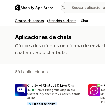
Shopify App Store
Gestión de tiendas
Atención al cliente
Chat
Aplicaciones de chats
Ofrece a los clientes una forma de envia
chat en vivo o chatbots.
891 aplicaciones
Chatty AI Chatbot & Live Chat
∞ 
de 5 estrellas
4.9
(1,787)
•
Plan gratis disponible
4.9
1787 reseñas en total
267
Chatbot IA y chat en vivo para tu tienda
Sin
online
Dir
cha
Built for Shopify