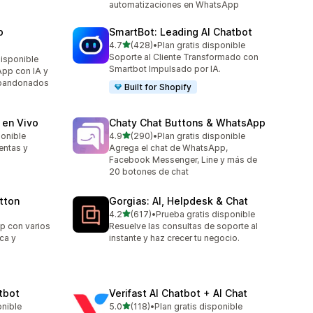
automatizaciones en WhatsApp
p
SmartBot: Leading AI Chatbot
de 5 estrellas
4.7
(428)
•
Plan gratis disponible
428 reseñas en total
Soporte al Cliente Transformado con
disponible
Smartbot Impulsado por IA.
pp con IA y
 abandonados
Built for Shopify
 en Vivo
Chaty Chat Buttons & WhatsApp
de 5 estrellas
ponible
4.9
(290)
•
Plan gratis disponible
290 reseñas en total
entas y
Agrega el chat de WhatsApp,
Facebook Messenger, Line y más de
20 botones de chat
tton
Gorgias: AI, Helpdesk & Chat
de 5 estrellas
4.2
(617)
•
Prueba gratis disponible
617 reseñas en total
p con varios
Resuelve las consultas de soporte al
ca y
instante y haz crecer tu negocio.
tbot
Verifast AI Chatbot + AI Chat
de 5 estrellas
onible
5.0
(118)
•
Plan gratis disponible
118 reseñas en total