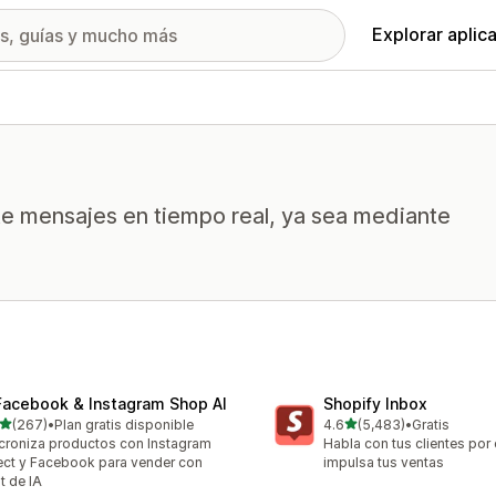
Explorar aplic
rte mensajes en tiempo real, ya sea mediante
Facebook & Instagram Shop AI
Shopify Inbox
de 5 estrellas
de 5 estrellas
(267)
•
Plan gratis disponible
4.6
(5,483)
•
Gratis
 reseñas en total
5483 reseñas en total
croniza productos con Instagram
Habla con tus clientes por 
ect y Facebook para vender con
impulsa tus ventas
t de IA