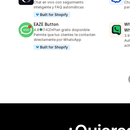
Chat en vivo con seguimiento
Cha
inteligente y FAQ automáticas
par
Built for Shopify
EAZE Button
Wh
de 5 estrellas
4.8
(142)
•
Plan gratis disponible
Wh
142 reseñas en total
Permite que tus clientes te contacten
3.9
329
directamente por WhatsApp
Aut
act
Built for Shopify