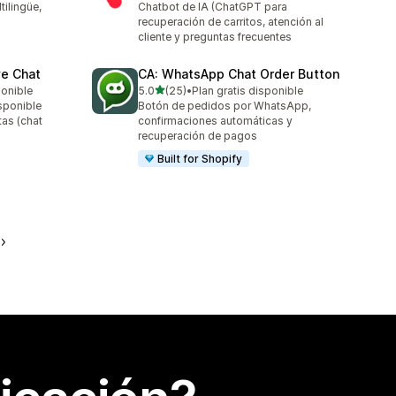
ilingüe,
Chatbot de IA (ChatGPT para
recuperación de carritos, atención al
cliente y preguntas frecuentes
ve Chat
CA: WhatsApp Chat Order Button
de 5 estrellas
ponible
5.0
(25)
•
Plan gratis disponible
25 reseñas en total
isponible
Botón de pedidos por WhatsApp,
tas (chat
confirmaciones automáticas y
recuperación de pagos
Built for Shopify