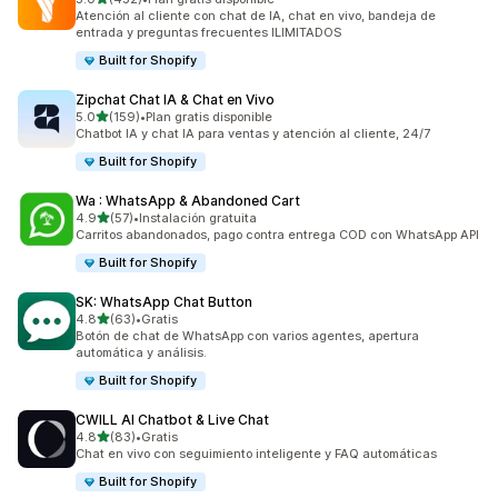
452 reseñas en total
Atención al cliente con chat de IA, chat en vivo, bandeja de
entrada y preguntas frecuentes ILIMITADOS
Built for Shopify
Zipchat Chat IA & Chat en Vivo
de 5 estrellas
5.0
(159)
•
Plan gratis disponible
159 reseñas en total
Chatbot IA y chat IA para ventas y atención al cliente, 24/7
Built for Shopify
Wa : WhatsApp & Abandoned Cart
de 5 estrellas
4.9
(57)
•
Instalación gratuita
57 reseñas en total
Carritos abandonados, pago contra entrega COD con WhatsApp API
Built for Shopify
SK: WhatsApp Chat Button
de 5 estrellas
4.8
(63)
•
Gratis
63 reseñas en total
Botón de chat de WhatsApp con varios agentes, apertura
automática y análisis.
Built for Shopify
CWILL AI Chatbot & Live Chat
de 5 estrellas
4.8
(83)
•
Gratis
83 reseñas en total
Chat en vivo con seguimiento inteligente y FAQ automáticas
Built for Shopify