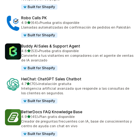
Built for Shopify
Robo Calls PK
de 5 estrellas
4.9
(64)
•
Prueba gratis disponible
64 reseñas en total
Llamadas automatizadas de confirmación de pedidos en Pakistán
Built for Shopify
Buddy AI:Sales & Support Agent
de 5 estrellas
4.8
(53)
•
Prueba gratis disponible
53 reseñas en total
Convierte a tus visitantes en compradores con el agente de ventas
de IA avanzado
Built for Shopify
HeiChat: ChatGPT Sales Chatbot
de 5 estrellas
4.7
(70)
•
Instalación gratuita
70 reseñas en total
Inteligencia artificial avanzada que responde a las consultas de
los clientes en segundos.
Built for Shopify
BetterDocs FAQ Knowledge Base
de 5 estrellas
4.9
(45)
•
Plan gratis disponible
45 reseñas en total
Creador de preguntas frecuentes con IA, base de conocimientos y
centro de ayuda con chat en vivo
Built for Shopify