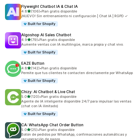
Flyweight Chatbot IA & Chat IA
de 5 estrellas
4.8
(106)
•
Plan gratis disponible
106 reseñas en total
¡NUEVO! Sin entrenamiento ni configuración | Chat IA | RGPD ✓
Built for Shopify
Algoshop AI Sales Chatbot
de 5 estrellas
4.9
(79)
•
Plan gratis disponible
79 reseñas en total
Aumente ventas con IA multilingüe, marca propia y chat vivo.
Built for Shopify
EAZE Button
de 5 estrellas
4.8
(142)
•
Plan gratis disponible
142 reseñas en total
Permite que tus clientes te contacten directamente por WhatsApp
Built for Shopify
Chizy: AI Chatbot & Live Chat
de 5 estrellas
5.0
(120)
•
Plan gratis disponible
120 reseñas en total
Agente de IA inteligente disponible 24/7 para impulsar las ventas
(chat con IA ilimitado)
Built for Shopify
CA: WhatsApp Chat Order Button
de 5 estrellas
5.0
(25)
•
Plan gratis disponible
25 reseñas en total
Botón de pedidos por WhatsApp, confirmaciones automáticas y
recuperación de pagos