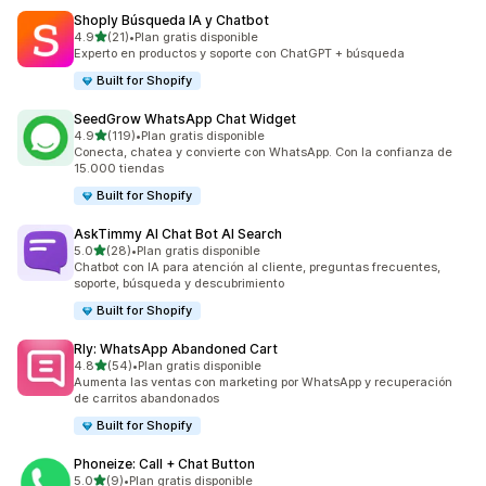
Shoply Búsqueda IA y Chatbot
de 5 estrellas
4.9
(21)
•
Plan gratis disponible
21 reseñas en total
Experto en productos y soporte con ChatGPT + búsqueda
Built for Shopify
SeedGrow WhatsApp Chat Widget
de 5 estrellas
4.9
(119)
•
Plan gratis disponible
119 reseñas en total
Conecta, chatea y convierte con WhatsApp. Con la confianza de
15.000 tiendas
Built for Shopify
AskTimmy AI Chat Bot AI Search
de 5 estrellas
5.0
(28)
•
Plan gratis disponible
28 reseñas en total
Chatbot con IA para atención al cliente, preguntas frecuentes,
soporte, búsqueda y descubrimiento
Built for Shopify
Rly: WhatsApp Abandoned Cart
de 5 estrellas
4.8
(54)
•
Plan gratis disponible
54 reseñas en total
Aumenta las ventas con marketing por WhatsApp y recuperación
de carritos abandonados
Built for Shopify
Phoneize: Call + Chat Button
de 5 estrellas
5.0
(9)
•
Plan gratis disponible