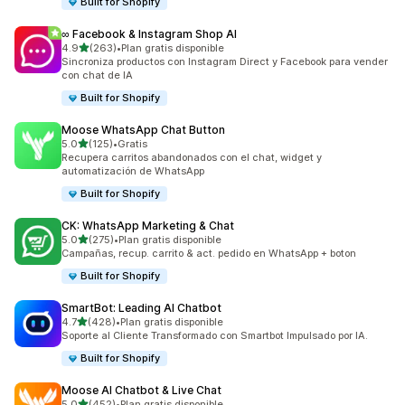
Built for Shopify
∞ Facebook & Instagram Shop AI
de 5 estrellas
4.9
(263)
•
Plan gratis disponible
263 reseñas en total
Sincroniza productos con Instagram Direct y Facebook para vender
con chat de IA
Built for Shopify
Moose WhatsApp Chat Button
de 5 estrellas
5.0
(125)
•
Gratis
125 reseñas en total
Recupera carritos abandonados con el chat, widget y
automatización de WhatsApp
Built for Shopify
CK: WhatsApp Marketing & Chat
de 5 estrellas
5.0
(275)
•
Plan gratis disponible
275 reseñas en total
Campañas, recup. carrito & act. pedido en WhatsApp + boton
Built for Shopify
SmartBot: Leading AI Chatbot
de 5 estrellas
4.7
(428)
•
Plan gratis disponible
428 reseñas en total
Soporte al Cliente Transformado con Smartbot Impulsado por IA.
Built for Shopify
Moose AI Chatbot & Live Chat
de 5 estrellas
5.0
(452)
•
Plan gratis disponible