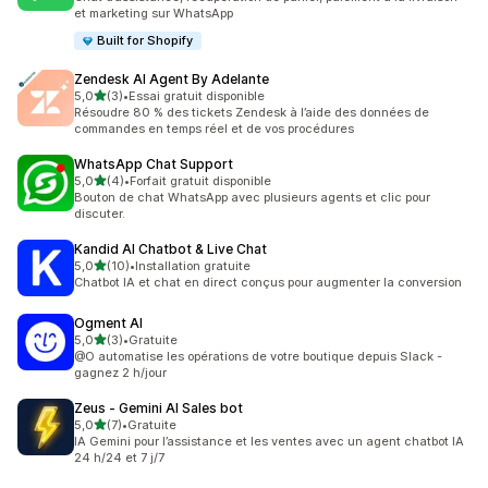
et marketing sur WhatsApp
Built for Shopify
Zendesk AI Agent By Adelante
étoile(s) sur 5
5,0
(3)
•
Essai gratuit disponible
3 avis au total
Résoudre 80 % des tickets Zendesk à l’aide des données de
commandes en temps réel et de vos procédures
WhatsApp Chat Support
étoile(s) sur 5
5,0
(4)
•
Forfait gratuit disponible
4 avis au total
Bouton de chat WhatsApp avec plusieurs agents et clic pour
discuter.
Kandid AI Chatbot & Live Chat
étoile(s) sur 5
5,0
(10)
•
Installation gratuite
10 avis au total
Chatbot IA et chat en direct conçus pour augmenter la conversion
Ogment AI
étoile(s) sur 5
5,0
(3)
•
Gratuite
3 avis au total
@O automatise les opérations de votre boutique depuis Slack -
gagnez 2 h/jour
Zeus ‑ Gemini AI Sales bot
étoile(s) sur 5
5,0
(7)
•
Gratuite
7 avis au total
IA Gemini pour l’assistance et les ventes avec un agent chatbot IA
24 h/24 et 7 j/7