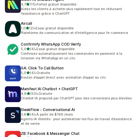
étoile(s) sur 5
4,7
(11)
•
Forfait gratuit disponible
11 avis au total
Aidez les clients à acheter plus rapidement tout en réduisant
l’assistance grâce à ChatGPT
Aircall
étoile(s) sur 5
1,0
(2)
•
Essai gratuit disponible
2 avis au total
Plateforme de communication et d’intelligence pour l’e-commerce
Confirmify WhatsApp COD Verify
étoile(s) sur 5
5,0
(4)
•
Essai gratuit disponible
4 avis au total
Confirmez automatiquement les commandes en paiement à la
livraison via WhatsApp en un clic.
GA: Click To Call Button
étoile(s) sur 5
5,0
(4)
•
Gratuite
4 avis au total
Bouton d’appel direct avec animation d’appel au clic
Manifest AI Chatbot + ChatGPT
étoile(s) sur 5
4,8
(53)
•
Gratuite
53 avis au total
Chatbot IA propulsé par ChatGPT pour des conversions plus élevées
SleekFlow ‑ Conversational AI
étoile(s) sur 5
3,8
(4)
•
À partir de $199 /mois
4 avis au total
Agents IA illimités : pour automatiser les flux de travail d’assistance
et de vente
ZB: Facebook & Messenger Chat