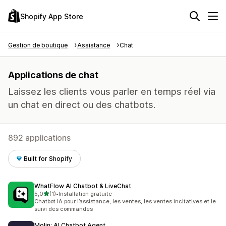
Shopify App Store
Gestion de boutique
Assistance
Chat
Applications de chat
Laissez les clients vous parler en temps réel via
un chat en direct ou des chatbots.
892 applications
Built for Shopify
WhatFlow AI Chatbot & LiveChat
étoile(s) sur 5
5,0
(1)
•
Installation gratuite
1 avis au total
Chatbot IA pour l’assistance, les ventes, les ventes incitatives et le
suivi des commandes
Molin: AI Chatbot Agent