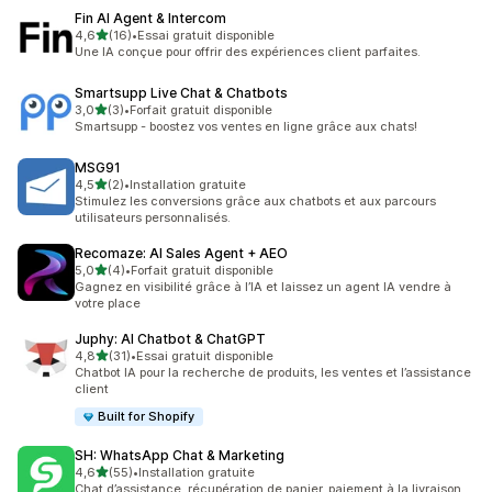
Fin AI Agent & Intercom
étoile(s) sur 5
4,6
(16)
•
Essai gratuit disponible
16 avis au total
Une IA conçue pour offrir des expériences client parfaites.
Smartsupp Live Chat & Chatbots
étoile(s) sur 5
3,0
(3)
•
Forfait gratuit disponible
3 avis au total
Smartsupp - boostez vos ventes en ligne grâce aux chats!
MSG91
étoile(s) sur 5
4,5
(2)
•
Installation gratuite
2 avis au total
Stimulez les conversions grâce aux chatbots et aux parcours
utilisateurs personnalisés.
Recomaze: AI Sales Agent + AEO
étoile(s) sur 5
5,0
(4)
•
Forfait gratuit disponible
4 avis au total
Gagnez en visibilité grâce à l’IA et laissez un agent IA vendre à
votre place
Juphy: AI Chatbot & ChatGPT
étoile(s) sur 5
4,8
(31)
•
Essai gratuit disponible
31 avis au total
Chatbot IA pour la recherche de produits, les ventes et l’assistance
client
Built for Shopify
SH: WhatsApp Chat & Marketing
étoile(s) sur 5
4,6
(55)
•
Installation gratuite
55 avis au total
Chat d’assistance, récupération de panier, paiement à la livraison