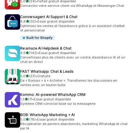
étoile(s) sur 5
5,0
(24)
•
Forfait gratuit disponible
24 avis au total
Connectez votre service client via WhatsApp et Messenger Chat.
Conversagent AI Support & Chat
étoile(s) sur 5
4,8
(32)
•
Essai gratuit disponible
32 avis au total
Optimisez les ventes et l’assistance grâce à un assistant chatbot
IA personnalisé
Built for Shopify
Re:amaze AI Helpdesk & Chat
étoile(s) sur 5
4,5
(142)
•
Essai gratuit disponible
142 avis au total
Convertissez plus de clients avec un centre d’assistance IA et un
chat en direct
FAST Whatsapp: Chat & Leads
étoile(s) sur 5
5,0
(23)
•
Gratuite
23 avis au total
De « Bonjour » à « Acheter ». Transformez les discussions en
ventes avec un bouton bulle.
Kommo: AI‑powered WhatsApp CRM
étoile(s) sur 5
1,5
(7)
•
Essai gratuit disponible
7 avis au total
Système CRM convivial basé sur la messagerie
BOB: WhatsApp Marketing + AI
étoile(s) sur 5
5,0
(78)
•
Essai gratuit disponible
78 avis au total
Récupération de paniers abandonnés, marketing WhatsApp et chat
par IA