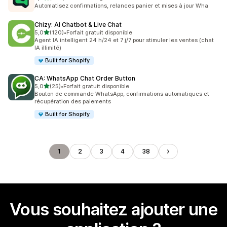
329 avis au total
Automatisez confirmations, relances panier et mises à jour Wha
Chizy: AI Chatbot & Live Chat
étoile(s) sur 5
5,0
(120)
•
Forfait gratuit disponible
120 avis au total
Agent IA intelligent 24 h/24 et 7 j/7 pour stimuler les ventes (chat
IA illimité)
Built for Shopify
CA: WhatsApp Chat Order Button
étoile(s) sur 5
5,0
(25)
•
Forfait gratuit disponible
25 avis au total
Bouton de commande WhatsApp, confirmations automatiques et
récupération des paiements
Built for Shopify
1
2
3
4
38
Vous souhaitez ajouter une