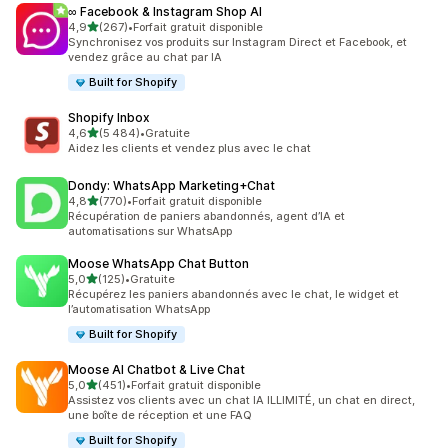
∞ Facebook & Instagram Shop AI
étoile(s) sur 5
4,9
(267)
•
Forfait gratuit disponible
267 avis au total
Synchronisez vos produits sur Instagram Direct et Facebook, et
vendez grâce au chat par IA
Built for Shopify
Shopify Inbox
étoile(s) sur 5
4,6
(5 484)
•
Gratuite
5484 avis au total
Aidez les clients et vendez plus avec le chat
Dondy: WhatsApp Marketing+Chat
étoile(s) sur 5
4,8
(770)
•
Forfait gratuit disponible
770 avis au total
Récupération de paniers abandonnés, agent d’IA et
automatisations sur WhatsApp
Moose WhatsApp Chat Button
étoile(s) sur 5
5,0
(125)
•
Gratuite
125 avis au total
Récupérez les paniers abandonnés avec le chat, le widget et
l’automatisation WhatsApp
Built for Shopify
Moose AI Chatbot & Live Chat
étoile(s) sur 5
5,0
(451)
•
Forfait gratuit disponible
451 avis au total
Assistez vos clients avec un chat IA ILLIMITÉ, un chat en direct,
une boîte de réception et une FAQ
Built for Shopify