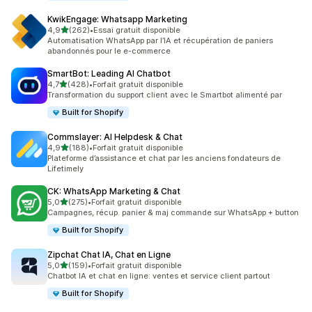
KwikEngage: Whatsapp Marketing
étoile(s) sur 5
4,9
(262)
•
Essai gratuit disponible
262 avis au total
Automatisation WhatsApp par l’IA et récupération de paniers
abandonnés pour le e-commerce
SmartBot: Leading AI Chatbot
étoile(s) sur 5
4,7
(428)
•
Forfait gratuit disponible
428 avis au total
Transformation du support client avec le Smartbot alimenté par
Built for Shopify
Commslayer: AI Helpdesk & Chat
étoile(s) sur 5
4,9
(188)
•
Forfait gratuit disponible
188 avis au total
Plateforme d’assistance et chat par les anciens fondateurs de
Lifetimely
CK: WhatsApp Marketing & Chat
étoile(s) sur 5
5,0
(275)
•
Forfait gratuit disponible
275 avis au total
Campagnes, récup. panier & maj commande sur WhatsApp + button
Built for Shopify
Zipchat Chat IA, Chat en Ligne
étoile(s) sur 5
5,0
(159)
•
Forfait gratuit disponible
159 avis au total
Chatbot IA et chat en ligne: ventes et service client partout
Built for Shopify