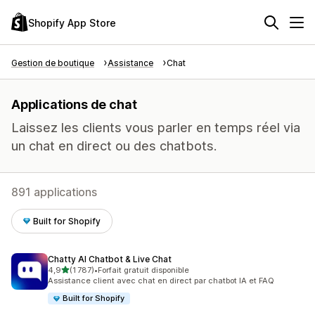
Shopify App Store
Gestion de boutique
Assistance
Chat
Applications de chat
Laissez les clients vous parler en temps réel via
un chat en direct ou des chatbots.
891 applications
Built for Shopify
Chatty AI Chatbot & Live Chat
étoile(s) sur 5
4,9
(1 787)
•
Forfait gratuit disponible
1787 avis au total
Assistance client avec chat en direct par chatbot IA et FAQ
Built for Shopify