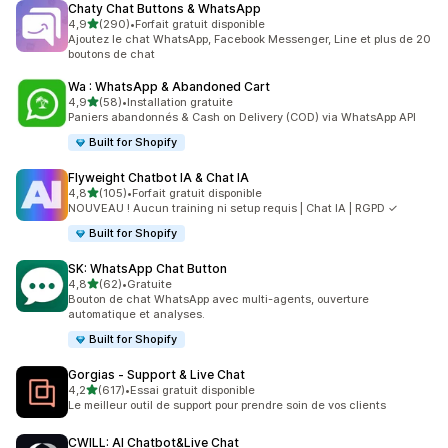
Chaty Chat Buttons & WhatsApp
étoile(s) sur 5
4,9
(290)
•
Forfait gratuit disponible
290 avis au total
Ajoutez le chat WhatsApp, Facebook Messenger, Line et plus de 20
boutons de chat
Wa : WhatsApp & Abandoned Cart
étoile(s) sur 5
4,9
(58)
•
Installation gratuite
58 avis au total
Paniers abandonnés & Cash on Delivery (COD) via WhatsApp API
Built for Shopify
Flyweight Chatbot IA & Chat IA
étoile(s) sur 5
4,8
(105)
•
Forfait gratuit disponible
105 avis au total
NOUVEAU ! Aucun training ni setup requis | Chat IA | RGPD ✓
Built for Shopify
SK: WhatsApp Chat Button
étoile(s) sur 5
4,8
(62)
•
Gratuite
62 avis au total
Bouton de chat WhatsApp avec multi-agents, ouverture
automatique et analyses.
Built for Shopify
Gorgias ‑ Support & Live Chat
étoile(s) sur 5
4,2
(617)
•
Essai gratuit disponible
617 avis au total
Le meilleur outil de support pour prendre soin de vos clients
CWILL: AI Chatbot&Live Chat