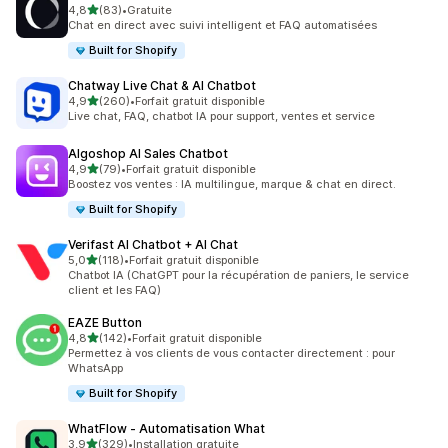
étoile(s) sur 5
4,8
(83)
•
Gratuite
83 avis au total
Chat en direct avec suivi intelligent et FAQ automatisées
Built for Shopify
Chatway Live Chat & AI Chatbot
étoile(s) sur 5
4,9
(260)
•
Forfait gratuit disponible
260 avis au total
Live chat, FAQ, chatbot IA pour support, ventes et service
Algoshop AI Sales Chatbot
étoile(s) sur 5
4,9
(79)
•
Forfait gratuit disponible
79 avis au total
Boostez vos ventes : IA multilingue, marque & chat en direct.
Built for Shopify
Verifast AI Chatbot + AI Chat
étoile(s) sur 5
5,0
(118)
•
Forfait gratuit disponible
118 avis au total
Chatbot IA (ChatGPT pour la récupération de paniers, le service
client et les FAQ)
EAZE Button
étoile(s) sur 5
4,8
(142)
•
Forfait gratuit disponible
142 avis au total
Permettez à vos clients de vous contacter directement : pour
WhatsApp
Built for Shopify
WhatFlow ‑ Automatisation What
étoile(s) sur 5
3,9
(329)
•
Installation gratuite