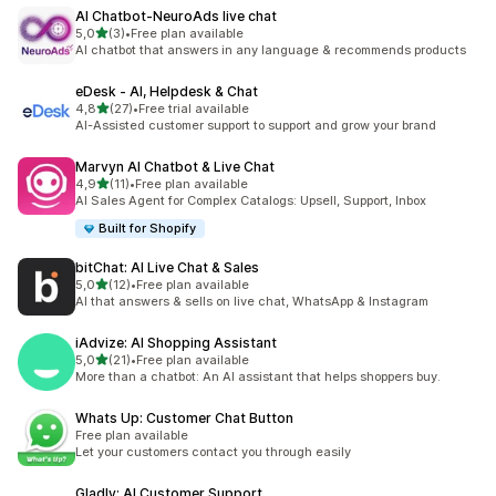
AI Chatbot‑NeuroAds live chat
stelle su 5
5,0
(3)
•
Free plan available
3 recensioni totali
AI chatbot that answers in any language & recommends products
eDesk ‑ AI, Helpdesk & Chat
stelle su 5
4,8
(27)
•
Free trial available
27 recensioni totali
AI-Assisted customer support to support and grow your brand
Marvyn AI Chatbot & Live Chat
stelle su 5
4,9
(11)
•
Free plan available
11 recensioni totali
AI Sales Agent for Complex Catalogs: Upsell, Support, Inbox
Built for Shopify
bitChat: AI Live Chat & Sales
stelle su 5
5,0
(12)
•
Free plan available
12 recensioni totali
AI that answers & sells on live chat, WhatsApp & Instagram
iAdvize: AI Shopping Assistant
stelle su 5
5,0
(21)
•
Free plan available
21 recensioni totali
More than a chatbot: An AI assistant that helps shoppers buy.
Whats Up: Customer Chat Button
Free plan available
Let your customers contact you through easily
Gladly: AI Customer Support