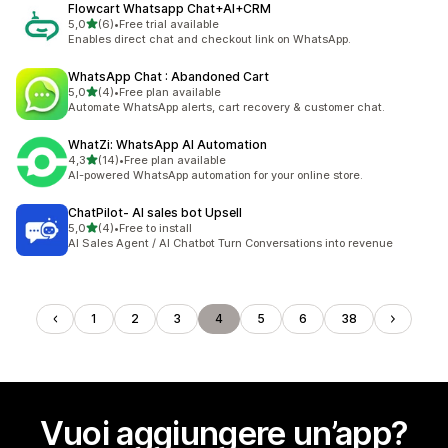
Flowcart Whatsapp Chat+AI+CRM
stelle su 5
5,0
(6)
•
Free trial available
6 recensioni totali
Enables direct chat and checkout link on WhatsApp.
WhatsApp Chat : Abandoned Cart
stelle su 5
5,0
(4)
•
Free plan available
4 recensioni totali
Automate WhatsApp alerts, cart recovery & customer chat.
WhatZi: WhatsApp AI Automation
stelle su 5
4,3
(14)
•
Free plan available
14 recensioni totali
AI-powered WhatsApp automation for your online store.
ChatPilot‑ AI sales bot Upsell
stelle su 5
5,0
(4)
•
Free to install
4 recensioni totali
AI Sales Agent / AI Chatbot Turn Conversations into revenue
1
2
3
4
5
6
38
Vuoi aggiungere un’app?