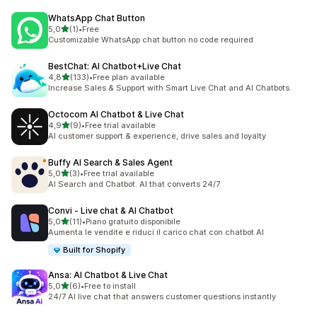
WhatsApp Chat Button
stelle su 5
5,0
(1)
•
Free
1 recensioni totali
Customizable WhatsApp chat button no code required
BestChat: AI Chatbot+Live Chat
stelle su 5
4,8
(133)
•
Free plan available
133 recensioni totali
Increase Sales & Support with Smart Live Chat and AI Chatbots.
Octocom AI Chatbot & Live Chat
stelle su 5
4,9
(9)
•
Free trial available
9 recensioni totali
AI customer support & experience, drive sales and loyalty
Buffy AI Search & Sales Agent
stelle su 5
5,0
(3)
•
Free trial available
3 recensioni totali
AI Search and Chatbot. AI that converts 24/7.
Convi ‑ Live chat & AI Chatbot
stelle su 5
5,0
(11)
•
Piano gratuito disponibile
11 recensioni totali
Aumenta le vendite e riduci il carico chat con chatbot AI
Built for Shopify
Ansa: AI Chatbot & Live Chat
stelle su 5
5,0
(6)
•
Free to install
6 recensioni totali
24/7 AI live chat that answers customer questions instantly