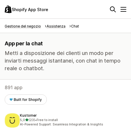
Shopify App Store
Gestione del negozio
Assistenza
Chat
App per la chat
Metti a disposizione dei clienti un modo per
inviarti messaggi istantanei, con chat in tempo
reale o chatbot.
891 app
Built for Shopify
Kustomer
stelle su 5
5,0
(23)
•
Free to install
23 recensioni totali
AI-Powered Support: Seamless Integration & Insights