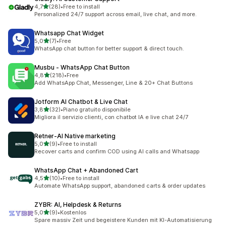
stelle su 5
4,7
(28)
•
Free to install
28 recensioni totali
Personalized 24/7 support across email, live chat, and more.
Whatsapp Chat Widget
stelle su 5
5,0
(7)
•
Free
7 recensioni totali
WhatsApp chat button for better support & direct touch.
Musbu ‑ WhatsApp Chat Button
stelle su 5
4,8
(218)
•
Free
218 recensioni totali
Add WhatsApp Chat, Messenger, Line & 20+ Chat Buttons
Jotform AI Chatbot & Live Chat
stelle su 5
3,8
(32)
•
Piano gratuito disponibile
32 recensioni totali
Migliora il servizio clienti, con chatbot IA e live chat 24/7
Retner‑AI Native marketing
stelle su 5
5,0
(9)
•
Free to install
9 recensioni totali
Recover carts and confirm COD using AI calls and Whatsapp
WhatsApp Chat + Abandoned Cart
stelle su 5
4,5
(10)
•
Free to install
10 recensioni totali
Automate WhatsApp support, abandoned carts & order updates
ZYBR: AI, Helpdesk & Returns
stelle su 5
5,0
(9)
•
Kostenlos
9 recensioni totali
Spare massiv Zeit und begeistere Kunden mit KI-Automatisierung