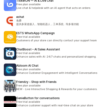
TicketON — AI & Live Chat
Free plan available
Live chat & helpdesk with an AI agent that acts on orders
echat
免费
提供多渠道接入，智能机器人，工单系统...等多项功能
ESTS WhatsApp Campaign
Free trial available
Customers of your store can directly contact your support team
ChatBoost – AI Sales Assistant
Free trial available
Enhance sales with AI: 24/7 chats and personalized shopping.
Abloom AI Chat
Free plan available
Enhance Customer Engagement with Intelligent Conversations
Friendzy ‑ Shop with Friends
Free plan available
NEW - Live Interactive Shopping & Rewards for your customers.
GenieButton for conversations
Free trial available
Enhance customer support with real-time chat on your store