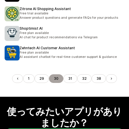
Zitrone AI Shopping Assistant
Free trial available
Answer product questions and generate FAQs for your products
Shoptimist AI
Free plan available
AI chat for product recommendations via Telegram
Zehntech AI Customer Assistant
Free plan available
AI assistant chatbot for real-time customer support & guidance
1
29
30
31
32
38
使ってみたいアプリがあり
ましたか？