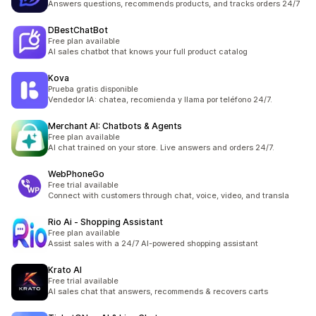
Answers questions, recommends products, and tracks orders 24/7
DBestChatBot
Free plan available
AI sales chatbot that knows your full product catalog
Kova
Prueba gratis disponible
Vendedor IA: chatea, recomienda y llama por teléfono 24/7.
Merchant AI: Chatbots & Agents
Free plan available
AI chat trained on your store. Live answers and orders 24/7.
WebPhoneGo
Free trial available
Connect with customers through chat, voice, video, and transla
Rio Ai ‑ Shopping Assistant
Free plan available
Assist sales with a 24/7 AI-powered shopping assistant
Krato AI
Free trial available
AI sales chat that answers, recommends & recovers carts