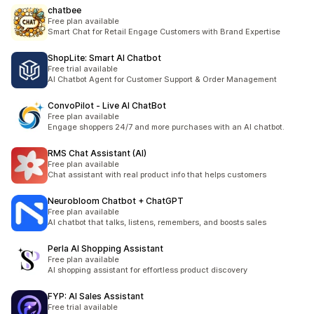
chatbee
Free plan available
Smart Chat for Retail Engage Customers with Brand Expertise
ShopLite: Smart AI Chatbot
Free trial available
AI Chatbot Agent for Customer Support & Order Management
ConvoPilot ‑ Live AI ChatBot
Free plan available
Engage shoppers 24/7 and more purchases with an AI chatbot.
RMS Chat Assistant (AI)
Free plan available
Chat assistant with real product info that helps customers
Neurobloom Chatbot + ChatGPT
Free plan available
AI chatbot that talks, listens, remembers, and boosts sales
Perla AI Shopping Assistant
Free plan available
AI shopping assistant for effortless product discovery
FYP: AI Sales Assistant
Free trial available