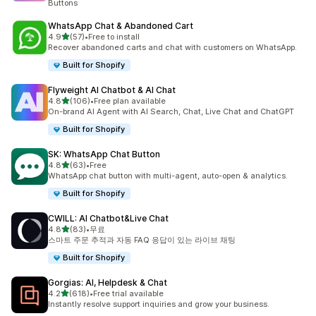
Buttons
WhatsApp Chat & Abandoned Cart
별 5개 중
4.9
(57)
•
Free to install
총 리뷰 57개
Recover abandoned carts and chat with customers on WhatsApp.
Built for Shopify
Flyweight AI Chatbot & AI Chat
별 5개 중
4.8
(106)
•
Free plan available
총 리뷰 106개
On-brand AI Agent with AI Search, Chat, Live Chat and ChatGPT
Built for Shopify
SK: WhatsApp Chat Button
별 5개 중
4.8
(63)
•
Free
총 리뷰 63개
WhatsApp chat button with multi-agent, auto-open & analytics.
Built for Shopify
CWILL: AI Chatbot&Live Chat
별 5개 중
4.8
(83)
•
무료
총 리뷰 83개
스마트 주문 추적과 자동 FAQ 응답이 있는 라이브 채팅
Built for Shopify
Gorgias: AI, Helpdesk & Chat
별 5개 중
4.2
(618)
•
Free trial available
총 리뷰 618개
Instantly resolve support inquiries and grow your business.