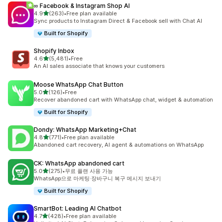
∞ Facebook & Instagram Shop AI
별 5개 중
4.9
(263)
•
Free plan available
총 리뷰 263개
Sync products to Instagram Direct & Facebook sell with Chat AI
Built for Shopify
Shopify Inbox
별 5개 중
4.6
(5,481)
•
Free
총 리뷰 5481개
An AI sales associate that knows your customers
Moose WhatsApp Chat Button
별 5개 중
5.0
(126)
•
Free
총 리뷰 126개
Recover abandoned cart with WhatsApp chat, widget & automation
Built for Shopify
Dondy: WhatsApp Marketing+Chat
별 5개 중
4.8
(771)
•
Free plan available
총 리뷰 771개
Abandoned cart recovery, AI agent & automations on WhatsApp
CK: WhatsApp abandoned cart
별 5개 중
5.0
(275)
•
무료 플랜 사용 가능
총 리뷰 275개
WhatsApp으로 마케팅·장바구니 복구 메시지 보내기
Built for Shopify
SmartBot: Leading AI Chatbot
별 5개 중
4.7
(428)
•
Free plan available
총 리뷰 428개