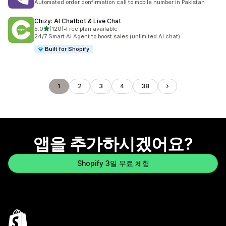
Automated order confirmation call to mobile number in Pakistan
Chizy: AI Chatbot & Live Chat
별 5개 중
5.0
(120)
•
Free plan available
총 리뷰 120개
24/7 Smart AI Agent to boost sales (unlimited AI chat)
Built for Shopify
1
2
3
4
38
앱을 추가하시겠어요?
Shopify 3일 무료 체험