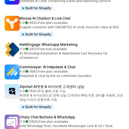
Unlimited AI Chat: Enhancing Sales and Improving Service
Built for Shopify
Moose AI Chatbot & Live Chat
별 5개 중
5.0
(452)
•
Free plan available
총 리뷰 452개
Support customer with UNLIMITED AI chat, livechat, inbox & FAQ
Built for Shopify
KwikEngage: Whatsapp Marketing
별 5개 중
4.9
(261)
•
Free trial available
총 리뷰 261개
AI WhatsApp Automation & Abandoned Cart Recovery for
eCommerce
Commslayer: AI Helpdesk & Chat
별 5개 중
4.9
(188)
•
Free plan available
총 리뷰 188개
Helpdesk & chat by the ex-Lifetimely founders
Zipchat AI챗봇 & 라이브챗 고객센터 상담
별 5개 중
5.0
(159)
•
무료 플랜 사용 가능
총 리뷰 159개
AI챗봇 & 라이브챗으로 판매·상담·고객센터·FAQ·주문 관리를 자동화, 모든
채널·다국어·연중무휴 지원
Built for Shopify
Chaty Chat Buttons & WhatsApp
별 5개 중
4.9
(289)
•
Free plan available
총 리뷰 289개
Add WhatsApp Chat, Facebook Messenger, Line & 20+ Chat