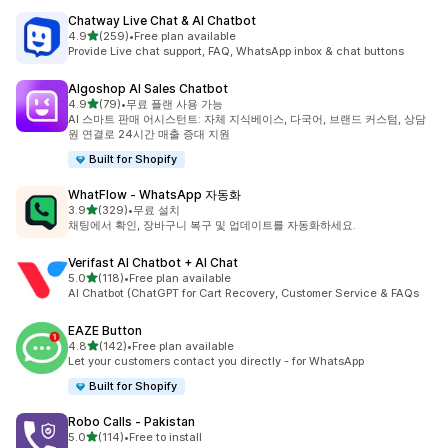
Chatway Live Chat & AI Chatbot
별 5개 중
4.9
(259)
•
Free plan available
총 리뷰 259개
Provide Live chat support, FAQ, WhatsApp inbox & chat buttons
Algoshop AI Sales Chatbot
별 5개 중
4.9
(79)
•
무료 플랜 사용 가능
총 리뷰 79개
AI 스마트 판매 어시스턴트: 자체 지식베이스, 다국어, 브랜드 커스텀, 상담
원 연결로 24시간 매출 증대 지원
Built for Shopify
WhatFlow ‑ WhatsApp 자동화
별 5개 중
3.9
(329)
•
무료 설치
총 리뷰 329개
채팅에서 확인, 장바구니 복구 및 업데이트를 자동화하세요.
Verifast AI Chatbot + AI Chat
별 5개 중
5.0
(118)
•
Free plan available
총 리뷰 118개
AI Chatbot (ChatGPT for Cart Recovery, Customer Service & FAQs
EAZE Button
별 5개 중
4.8
(142)
•
Free plan available
총 리뷰 142개
Let your customers contact you directly - for WhatsApp
Built for Shopify
Robo Calls ‑ Pakistan
별 5개 중
5.0
(114)
•
Free to install
총 리뷰 114개