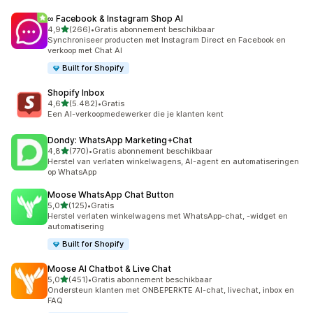
∞ Facebook & Instagram Shop AI
van 5 sterren
4,9
(266)
•
Gratis abonnement beschikbaar
266 recensies in totaal
Synchroniseer producten met Instagram Direct en Facebook en
verkoop met Chat AI
Built for Shopify
Shopify Inbox
van 5 sterren
4,6
(5.482)
•
Gratis
5482 recensies in totaal
Een AI-verkoopmedewerker die je klanten kent
Dondy: WhatsApp Marketing+Chat
van 5 sterren
4,8
(770)
•
Gratis abonnement beschikbaar
770 recensies in totaal
Herstel van verlaten winkelwagens, AI-agent en automatiseringen
op WhatsApp
Moose WhatsApp Chat Button
van 5 sterren
5,0
(125)
•
Gratis
125 recensies in totaal
Herstel verlaten winkelwagens met WhatsApp-chat, -widget en
automatisering
Built for Shopify
Moose AI Chatbot & Live Chat
van 5 sterren
5,0
(451)
•
Gratis abonnement beschikbaar
451 recensies in totaal
Ondersteun klanten met ONBEPERKTE AI-chat, livechat, inbox en
FAQ