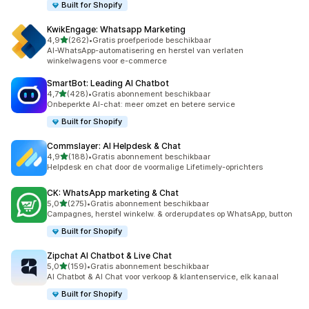
Built for Shopify
KwikEngage: Whatsapp Marketing
van 5 sterren
4,9
(262)
•
Gratis proefperiode beschikbaar
262 recensies in totaal
AI-WhatsApp-automatisering en herstel van verlaten
winkelwagens voor e-commerce
SmartBot: Leading AI Chatbot
van 5 sterren
4,7
(428)
•
Gratis abonnement beschikbaar
428 recensies in totaal
Onbeperkte AI-chat: meer omzet en betere service
Built for Shopify
Commslayer: AI Helpdesk & Chat
van 5 sterren
4,9
(188)
•
Gratis abonnement beschikbaar
188 recensies in totaal
Helpdesk en chat door de voormalige Lifetimely-oprichters
CK: WhatsApp marketing & Chat
van 5 sterren
5,0
(275)
•
Gratis abonnement beschikbaar
275 recensies in totaal
Campagnes, herstel winkelw. & orderupdates op WhatsApp, button
Built for Shopify
Zipchat AI Chatbot & Live Chat
van 5 sterren
5,0
(159)
•
Gratis abonnement beschikbaar
159 recensies in totaal
AI Chatbot & AI Chat voor verkoop & klantenservice, elk kanaal
Built for Shopify