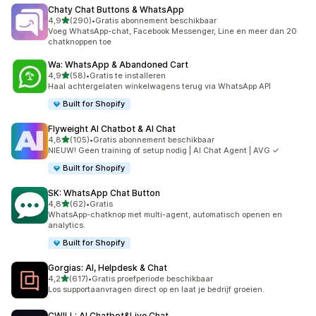
Chaty Chat Buttons & WhatsApp
van 5 sterren
4,9
(290)
•
Gratis abonnement beschikbaar
290 recensies in totaal
Voeg WhatsApp-chat, Facebook Messenger, Line en meer dan 20
chatknoppen toe
Wa: WhatsApp & Abandoned Cart
van 5 sterren
4,9
(58)
•
Gratis te installeren
58 recensies in totaal
Haal achtergelaten winkelwagens terug via WhatsApp API
Built for Shopify
Flyweight AI Chatbot & AI Chat
van 5 sterren
4,8
(105)
•
Gratis abonnement beschikbaar
105 recensies in totaal
NIEUW! Geen training of setup nodig | AI Chat Agent | AVG ✓
Built for Shopify
SK: WhatsApp Chat Button
van 5 sterren
4,8
(62)
•
Gratis
62 recensies in totaal
WhatsApp-chatknop met multi-agent, automatisch openen en
analytics.
Built for Shopify
Gorgias: AI, Helpdesk & Chat
van 5 sterren
4,2
(617)
•
Gratis proefperiode beschikbaar
617 recensies in totaal
Los supportaanvragen direct op en laat je bedrijf groeien.
CWILL: AI Chatbot&Live Chat