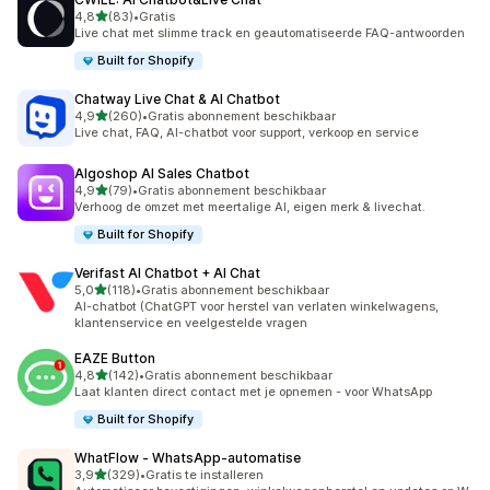
van 5 sterren
4,8
(83)
•
Gratis
83 recensies in totaal
Live chat met slimme track en geautomatiseerde FAQ-antwoorden
Built for Shopify
Chatway Live Chat & AI Chatbot
van 5 sterren
4,9
(260)
•
Gratis abonnement beschikbaar
260 recensies in totaal
Live chat, FAQ, AI-chatbot voor support, verkoop en service
Algoshop AI Sales Chatbot
van 5 sterren
4,9
(79)
•
Gratis abonnement beschikbaar
79 recensies in totaal
Verhoog de omzet met meertalige AI, eigen merk & livechat.
Built for Shopify
Verifast AI Chatbot + AI Chat
van 5 sterren
5,0
(118)
•
Gratis abonnement beschikbaar
118 recensies in totaal
AI-chatbot (ChatGPT voor herstel van verlaten winkelwagens,
klantenservice en veelgestelde vragen
EAZE Button
van 5 sterren
4,8
(142)
•
Gratis abonnement beschikbaar
142 recensies in totaal
Laat klanten direct contact met je opnemen - voor WhatsApp
Built for Shopify
WhatFlow ‑ WhatsApp‑automatise
van 5 sterren
3,9
(329)
•
Gratis te installeren
329 recensies in totaal