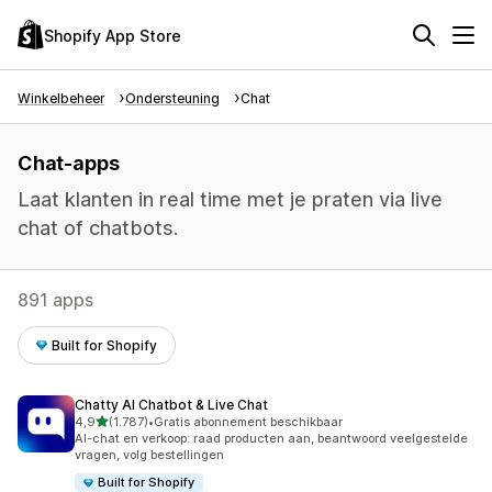
Shopify App Store
Winkelbeheer
Ondersteuning
Chat
Chat-apps
Laat klanten in real time met je praten via live
chat of chatbots.
891 apps
Built for Shopify
Chatty AI Chatbot & Live Chat
van 5 sterren
4,9
(1.787)
•
Gratis abonnement beschikbaar
1787 recensies in totaal
AI-chat en verkoop: raad producten aan, beantwoord veelgestelde
vragen, volg bestellingen
Built for Shopify