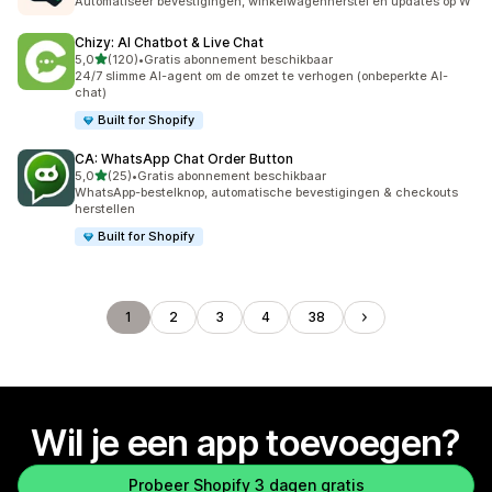
Automatiseer bevestigingen, winkelwagenherstel en updates op W
Chizy: AI Chatbot & Live Chat
van 5 sterren
5,0
(120)
•
Gratis abonnement beschikbaar
120 recensies in totaal
24/7 slimme AI-agent om de omzet te verhogen (onbeperkte AI-
chat)
Built for Shopify
CA: WhatsApp Chat Order Button
van 5 sterren
5,0
(25)
•
Gratis abonnement beschikbaar
25 recensies in totaal
WhatsApp-bestelknop, automatische bevestigingen & checkouts
herstellen
Built for Shopify
1
2
3
4
38
Wil je een app toevoegen?
Probeer Shopify 3 dagen gratis