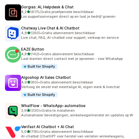
Gorgias: AI, Helpdesk & Chat
van 5 sterren
4,2
(617)
•
Gratis proefperiode beschikbaar
617 recensies in totaal
Los supportaanvragen direct op en laat je bedrijf groeien.
Chatway Live Chat & AI Chatbot
van 5 sterren
4,9
(260)
•
Gratis abonnement beschikbaar
260 recensies in totaal
Live chat, FAQ, AI-chatbot voor support, verkoop en service
EAZE Button
van 5 sterren
4,8
(142)
•
Gratis abonnement beschikbaar
142 recensies in totaal
Laat klanten direct contact met je opnemen - voor WhatsApp
Built for Shopify
Algoshop AI Sales Chatbot
van 5 sterren
4,9
(80)
•
Gratis abonnement beschikbaar
80 recensies in totaal
Verhoog de omzet met meertalige AI, eigen merk & livechat.
Built for Shopify
WhatFlow ‑ WhatsApp‑automatise
van 5 sterren
3,9
(330)
•
Gratis te installeren
330 recensies in totaal
Automatiseer bevestigingen, winkelwagenherstel en updates op W
Verifast AI Chatbot + AI Chat
van 5 sterren
5,0
(118)
•
Gratis abonnement beschikbaar
118 recensies in totaal
AI-chatbot (ChatGPT voor herstel van verlaten winkelwagens,