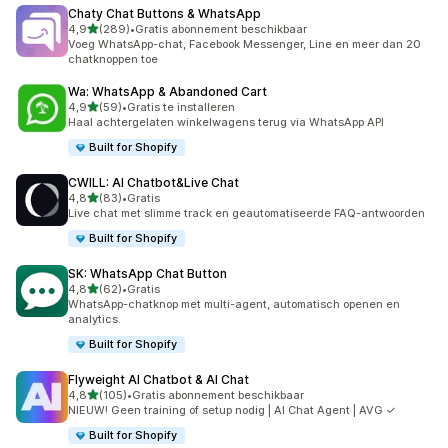
Chaty Chat Buttons & WhatsApp
van 5 sterren
4,9
(289)
•
Gratis abonnement beschikbaar
289 recensies in totaal
Voeg WhatsApp-chat, Facebook Messenger, Line en meer dan 20
chatknoppen toe
Wa: WhatsApp & Abandoned Cart
van 5 sterren
4,9
(59)
•
Gratis te installeren
59 recensies in totaal
Haal achtergelaten winkelwagens terug via WhatsApp API
Built for Shopify
CWILL: AI Chatbot&Live Chat
van 5 sterren
4,8
(83)
•
Gratis
83 recensies in totaal
Live chat met slimme track en geautomatiseerde FAQ-antwoorden
Built for Shopify
SK: WhatsApp Chat Button
van 5 sterren
4,8
(62)
•
Gratis
62 recensies in totaal
WhatsApp-chatknop met multi-agent, automatisch openen en
analytics.
Built for Shopify
Flyweight AI Chatbot & AI Chat
van 5 sterren
4,8
(105)
•
Gratis abonnement beschikbaar
105 recensies in totaal
NIEUW! Geen training of setup nodig | AI Chat Agent | AVG ✓
Built for Shopify