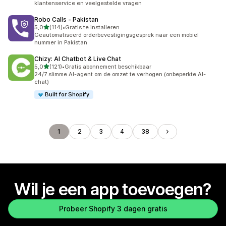
klantenservice en veelgestelde vragen
Robo Calls ‑ Pakistan
van 5 sterren
5,0
(114)
•
Gratis te installeren
114 recensies in totaal
Geautomatiseerd orderbevestigingsgesprek naar een mobiel
nummer in Pakistan
Chizy: AI Chatbot & Live Chat
van 5 sterren
5,0
(121)
•
Gratis abonnement beschikbaar
121 recensies in totaal
24/7 slimme AI-agent om de omzet te verhogen (onbeperkte AI-
chat)
Built for Shopify
1
2
3
4
38
Wil je een app toevoegen?
Probeer Shopify 3 dagen gratis