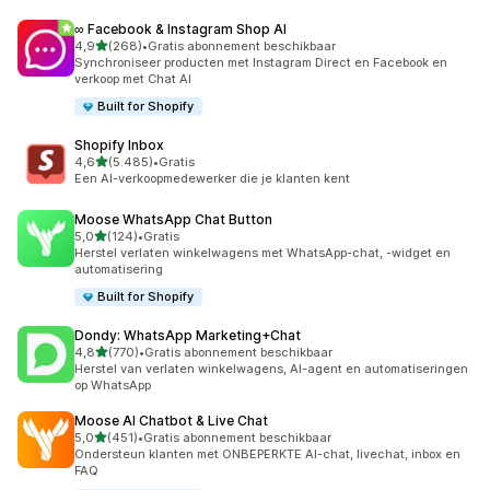
∞ Facebook & Instagram Shop AI
van 5 sterren
4,9
(268)
•
Gratis abonnement beschikbaar
268 recensies in totaal
Synchroniseer producten met Instagram Direct en Facebook en
verkoop met Chat AI
Built for Shopify
Shopify Inbox
van 5 sterren
4,6
(5.485)
•
Gratis
5485 recensies in totaal
Een AI-verkoopmedewerker die je klanten kent
Moose WhatsApp Chat Button
van 5 sterren
5,0
(124)
•
Gratis
124 recensies in totaal
Herstel verlaten winkelwagens met WhatsApp-chat, -widget en
automatisering
Built for Shopify
Dondy: WhatsApp Marketing+Chat
van 5 sterren
4,8
(770)
•
Gratis abonnement beschikbaar
770 recensies in totaal
Herstel van verlaten winkelwagens, AI-agent en automatiseringen
op WhatsApp
Moose AI Chatbot & Live Chat
van 5 sterren
5,0
(451)
•
Gratis abonnement beschikbaar
451 recensies in totaal
Ondersteun klanten met ONBEPERKTE AI-chat, livechat, inbox en
FAQ