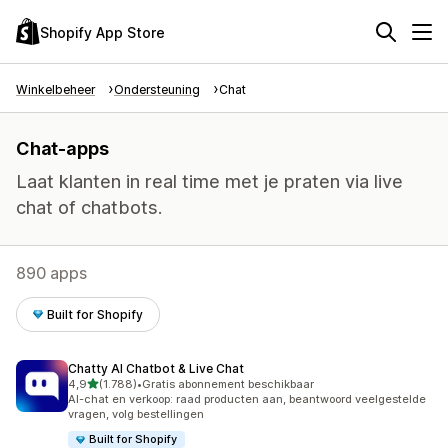
Shopify App Store
Winkelbeheer
Ondersteuning
Chat
Chat-apps
Laat klanten in real time met je praten via live
chat of chatbots.
890 apps
Built for Shopify
Chatty AI Chatbot & Live Chat
van 5 sterren
4,9
(1.788)
•
Gratis abonnement beschikbaar
1788 recensies in totaal
AI-chat en verkoop: raad producten aan, beantwoord veelgestelde
vragen, volg bestellingen
Built for Shopify