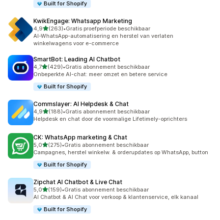
Built for Shopify
KwikEngage: Whatsapp Marketing
van 5 sterren
4,9
(263)
•
Gratis proefperiode beschikbaar
263 recensies in totaal
AI-WhatsApp-automatisering en herstel van verlaten
winkelwagens voor e-commerce
SmartBot: Leading AI Chatbot
van 5 sterren
4,7
(429)
•
Gratis abonnement beschikbaar
429 recensies in totaal
Onbeperkte AI-chat: meer omzet en betere service
Built for Shopify
Commslayer: AI Helpdesk & Chat
van 5 sterren
4,9
(188)
•
Gratis abonnement beschikbaar
188 recensies in totaal
Helpdesk en chat door de voormalige Lifetimely-oprichters
CK: WhatsApp marketing & Chat
van 5 sterren
5,0
(275)
•
Gratis abonnement beschikbaar
275 recensies in totaal
Campagnes, herstel winkelw. & orderupdates op WhatsApp, button
Built for Shopify
Zipchat AI Chatbot & Live Chat
van 5 sterren
5,0
(159)
•
Gratis abonnement beschikbaar
159 recensies in totaal
AI Chatbot & AI Chat voor verkoop & klantenservice, elk kanaal
Built for Shopify