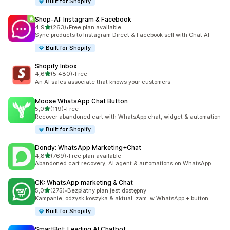
Built for Shopify
Shop‑AI: Instagram & Facebook
na 5 gwiazdek
4,9
(263)
•
Free plan available
Łączna liczba recenzji: 263
Sync products to Instagram Direct & Facebook sell with Chat AI
Built for Shopify
Shopify Inbox
na 5 gwiazdek
4,6
(5 480)
•
Free
Łączna liczba recenzji: 5480
An AI sales associate that knows your customers
Moose WhatsApp Chat Button
na 5 gwiazdek
5,0
(119)
•
Free
Łączna liczba recenzji: 119
Recover abandoned cart with WhatsApp chat, widget & automation
Built for Shopify
Dondy: WhatsApp Marketing+Chat
na 5 gwiazdek
4,8
(769)
•
Free plan available
Łączna liczba recenzji: 769
Abandoned cart recovery, AI agent & automations on WhatsApp
CK: WhatsApp marketing & Chat
na 5 gwiazdek
5,0
(275)
•
Bezpłatny plan jest dostępny
Łączna liczba recenzji: 275
Kampanie, odzysk koszyka & aktual. zam. w WhatsApp + button
Built for Shopify
SmartBot: Leading AI Chatbot