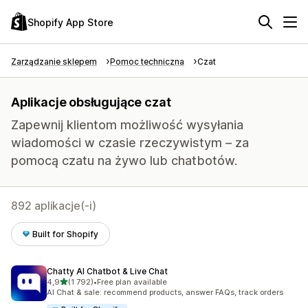
Shopify App Store
Zarządzanie sklepem
Pomoc techniczna
Czat
Aplikacje obsługujące czat
Zapewnij klientom możliwość wysyłania
wiadomości w czasie rzeczywistym – za
pomocą czatu na żywo lub chatbotów.
892 aplikacje(-i)
Built for Shopify
Chatty AI Chatbot & Live Chat
na 5 gwiazdek
4,9
(1 792)
•
Free plan available
Łączna liczba recenzji: 1792
AI Chat & sale: recommend products, answer FAQs, track orders