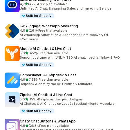
na 5 gwiazdek
4,7
(427)
•
Free plan available
Łączna liczba recenzji: 427
Unlimited AI Chat: Enhancing Sales and Improving Service
Built for Shopify
KwikEngage: Whatsapp Marketing
na 5 gwiazdek
4,9
(261)
•
Free trial available
Łączna liczba recenzji: 261
AI WhatsApp Automation & Abandoned Cart Recovery for
eCommerce
Moose AI Chatbot & Live Chat
na 5 gwiazdek
5,0
(452)
•
Free plan available
Łączna liczba recenzji: 452
Support customer with UNLIMITED AI chat, livechat, inbox & FAQ
Built for Shopify
Commslayer: AI Helpdesk & Chat
na 5 gwiazdek
4,9
(188)
•
Free plan available
Łączna liczba recenzji: 188
Helpdesk & chat by the ex-Lifetimely founders
Zipchat AI Chatbot & Live Chat
na 5 gwiazdek
5,0
(159)
•
Bezpłatny plan jest dostępny
Łączna liczba recenzji: 159
AI Chatbot & AI Chat do sprzedaży i obsługi klienta, wszędzie
Built for Shopify
Chaty Chat Buttons & WhatsApp
na 5 gwiazdek
4,9
(288)
•
Free plan available
Łączna liczba recenzji: 288