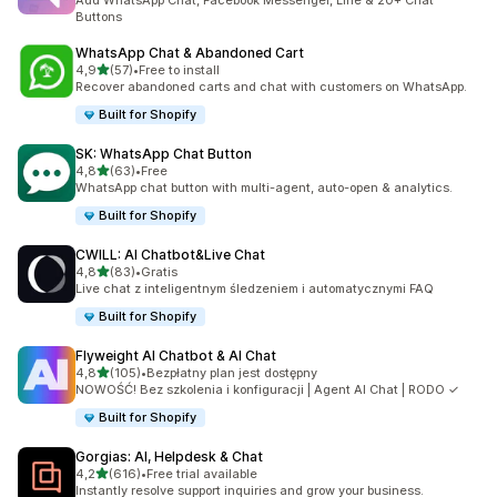
Add WhatsApp Chat, Facebook Messenger, Line & 20+ Chat
Buttons
WhatsApp Chat & Abandoned Cart
na 5 gwiazdek
4,9
(57)
•
Free to install
Łączna liczba recenzji: 57
Recover abandoned carts and chat with customers on WhatsApp.
Built for Shopify
SK: WhatsApp Chat Button
na 5 gwiazdek
4,8
(63)
•
Free
Łączna liczba recenzji: 63
WhatsApp chat button with multi-agent, auto-open & analytics.
Built for Shopify
CWILL: AI Chatbot&Live Chat
na 5 gwiazdek
4,8
(83)
•
Gratis
Łączna liczba recenzji: 83
Live chat z inteligentnym śledzeniem i automatycznymi FAQ
Built for Shopify
Flyweight AI Chatbot & AI Chat
na 5 gwiazdek
4,8
(105)
•
Bezpłatny plan jest dostępny
Łączna liczba recenzji: 105
NOWOŚĆ! Bez szkolenia i konfiguracji | Agent AI Chat | RODO ✓
Built for Shopify
Gorgias: AI, Helpdesk & Chat
na 5 gwiazdek
4,2
(616)
•
Free trial available
Łączna liczba recenzji: 616
Instantly resolve support inquiries and grow your business.