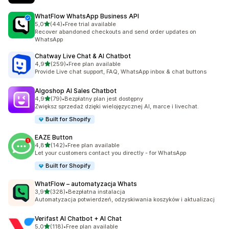
WhatFlow WhatsApp Business API
na 5 gwiazdek
5,0
(44)
•
Free trial available
Łączna liczba recenzji: 44
Recover abandoned checkouts and send order updates on
WhatsApp
Chatway Live Chat & AI Chatbot
na 5 gwiazdek
4,9
(259)
•
Free plan available
Łączna liczba recenzji: 259
Provide Live chat support, FAQ, WhatsApp inbox & chat buttons
Algoshop AI Sales Chatbot
na 5 gwiazdek
4,9
(79)
•
Bezpłatny plan jest dostępny
Łączna liczba recenzji: 79
Zwiększ sprzedaż dzięki wielojęzycznej AI, marce i livechat.
Built for Shopify
EAZE Button
na 5 gwiazdek
4,8
(142)
•
Free plan available
Łączna liczba recenzji: 142
Let your customers contact you directly - for WhatsApp
Built for Shopify
WhatFlow – automatyzacja Whats
na 5 gwiazdek
3,9
(328)
•
Bezpłatna instalacja
Łączna liczba recenzji: 328
Automatyzacja potwierdzeń, odzyskiwania koszyków i aktualizacj
Verifast AI Chatbot + AI Chat
na 5 gwiazdek
5,0
(118)
•
Free plan available