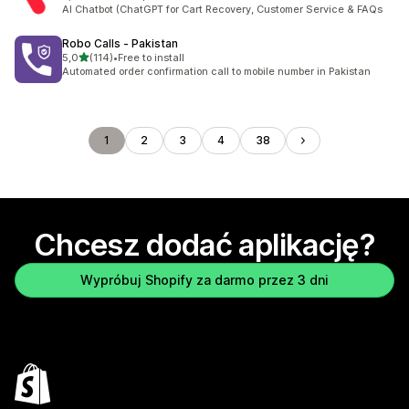
Łączna liczba recenzji: 118
AI Chatbot (ChatGPT for Cart Recovery, Customer Service & FAQs
Robo Calls ‑ Pakistan
na 5 gwiazdek
5,0
(114)
•
Free to install
Łączna liczba recenzji: 114
Automated order confirmation call to mobile number in Pakistan
1
2
3
4
38
Chcesz dodać aplikację?
Wypróbuj Shopify za darmo przez 3 dni