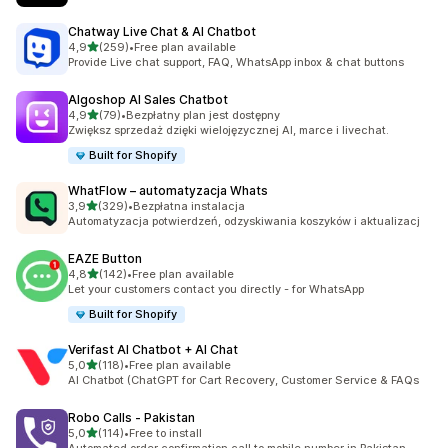
Chatway Live Chat & AI Chatbot
na 5 gwiazdek
4,9
(259)
•
Free plan available
Łączna liczba recenzji: 259
Provide Live chat support, FAQ, WhatsApp inbox & chat buttons
Algoshop AI Sales Chatbot
na 5 gwiazdek
4,9
(79)
•
Bezpłatny plan jest dostępny
Łączna liczba recenzji: 79
Zwiększ sprzedaż dzięki wielojęzycznej AI, marce i livechat.
Built for Shopify
WhatFlow – automatyzacja Whats
na 5 gwiazdek
3,9
(329)
•
Bezpłatna instalacja
Łączna liczba recenzji: 329
Automatyzacja potwierdzeń, odzyskiwania koszyków i aktualizacj
EAZE Button
na 5 gwiazdek
4,8
(142)
•
Free plan available
Łączna liczba recenzji: 142
Let your customers contact you directly - for WhatsApp
Built for Shopify
Verifast AI Chatbot + AI Chat
na 5 gwiazdek
5,0
(118)
•
Free plan available
Łączna liczba recenzji: 118
AI Chatbot (ChatGPT for Cart Recovery, Customer Service & FAQs
Robo Calls ‑ Pakistan
na 5 gwiazdek
5,0
(114)
•
Free to install
Łączna liczba recenzji: 114