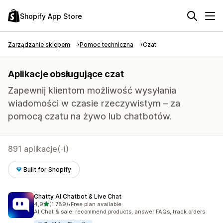
Shopify App Store
Zarządzanie sklepem
Pomoc techniczna
Czat
Aplikacje obsługujące czat
Zapewnij klientom możliwość wysyłania
wiadomości w czasie rzeczywistym – za
pomocą czatu na żywo lub chatbotów.
891 aplikacje(-i)
Built for Shopify
Chatty AI Chatbot & Live Chat
na 5 gwiazdek
4,9
(1 789)
•
Free plan available
Łączna liczba recenzji: 1789
AI Chat & sale: recommend products, answer FAQs, track orders