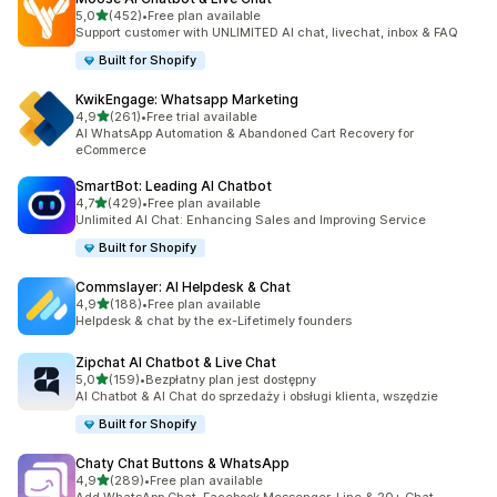
na 5 gwiazdek
5,0
(452)
•
Free plan available
Łączna liczba recenzji: 452
Support customer with UNLIMITED AI chat, livechat, inbox & FAQ
Built for Shopify
KwikEngage: Whatsapp Marketing
na 5 gwiazdek
4,9
(261)
•
Free trial available
Łączna liczba recenzji: 261
AI WhatsApp Automation & Abandoned Cart Recovery for
eCommerce
SmartBot: Leading AI Chatbot
na 5 gwiazdek
4,7
(429)
•
Free plan available
Łączna liczba recenzji: 429
Unlimited AI Chat: Enhancing Sales and Improving Service
Built for Shopify
Commslayer: AI Helpdesk & Chat
na 5 gwiazdek
4,9
(188)
•
Free plan available
Łączna liczba recenzji: 188
Helpdesk & chat by the ex-Lifetimely founders
Zipchat AI Chatbot & Live Chat
na 5 gwiazdek
5,0
(159)
•
Bezpłatny plan jest dostępny
Łączna liczba recenzji: 159
AI Chatbot & AI Chat do sprzedaży i obsługi klienta, wszędzie
Built for Shopify
Chaty Chat Buttons & WhatsApp
na 5 gwiazdek
4,9
(289)
•
Free plan available
Łączna liczba recenzji: 289