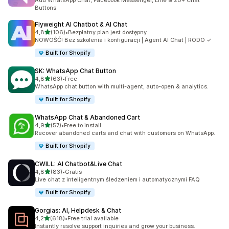
Add WhatsApp Chat, Facebook Messenger, Line & 20+ Chat
Buttons
Flyweight AI Chatbot & AI Chat
na 5 gwiazdek
4,8
(106)
•
Bezpłatny plan jest dostępny
Łączna liczba recenzji: 106
NOWOŚĆ! Bez szkolenia i konfiguracji | Agent AI Chat | RODO ✓
Built for Shopify
SK: WhatsApp Chat Button
na 5 gwiazdek
4,8
(63)
•
Free
Łączna liczba recenzji: 63
WhatsApp chat button with multi-agent, auto-open & analytics.
Built for Shopify
WhatsApp Chat & Abandoned Cart
na 5 gwiazdek
4,9
(57)
•
Free to install
Łączna liczba recenzji: 57
Recover abandoned carts and chat with customers on WhatsApp.
Built for Shopify
CWILL: AI Chatbot&Live Chat
na 5 gwiazdek
4,8
(83)
•
Gratis
Łączna liczba recenzji: 83
Live chat z inteligentnym śledzeniem i automatycznymi FAQ
Built for Shopify
Gorgias: AI, Helpdesk & Chat
na 5 gwiazdek
4,2
(618)
•
Free trial available
Łączna liczba recenzji: 618
Instantly resolve support inquiries and grow your business.