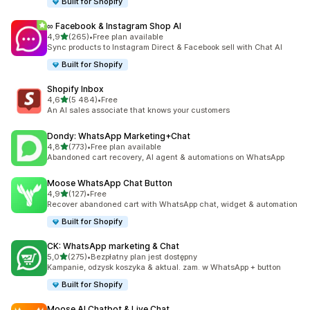
Built for Shopify
∞ Facebook & Instagram Shop AI
na 5 gwiazdek
4,9
(265)
•
Free plan available
Łączna liczba recenzji: 265
Sync products to Instagram Direct & Facebook sell with Chat AI
Built for Shopify
Shopify Inbox
na 5 gwiazdek
4,6
(5 484)
•
Free
Łączna liczba recenzji: 5484
An AI sales associate that knows your customers
Dondy: WhatsApp Marketing+Chat
na 5 gwiazdek
4,8
(773)
•
Free plan available
Łączna liczba recenzji: 773
Abandoned cart recovery, AI agent & automations on WhatsApp
Moose WhatsApp Chat Button
na 5 gwiazdek
4,9
(127)
•
Free
Łączna liczba recenzji: 127
Recover abandoned cart with WhatsApp chat, widget & automation
Built for Shopify
CK: WhatsApp marketing & Chat
na 5 gwiazdek
5,0
(275)
•
Bezpłatny plan jest dostępny
Łączna liczba recenzji: 275
Kampanie, odzysk koszyka & aktual. zam. w WhatsApp + button
Built for Shopify
Moose AI Chatbot & Live Chat