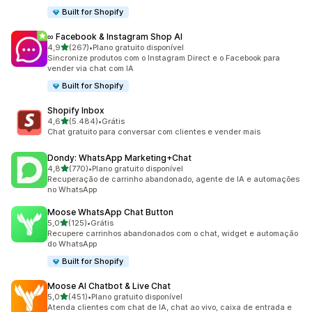
Built for Shopify
∞ Facebook & Instagram Shop AI
de 5 estrelas
4,9
(267)
•
Plano gratuito disponível
267 avaliações ao todo
Sincronize produtos com o Instagram Direct e o Facebook para
vender via chat com IA
Built for Shopify
Shopify Inbox
de 5 estrelas
4,6
(5.484)
•
Grátis
5484 avaliações ao todo
Chat gratuito para conversar com clientes e vender mais
Dondy: WhatsApp Marketing+Chat
de 5 estrelas
4,8
(770)
•
Plano gratuito disponível
770 avaliações ao todo
Recuperação de carrinho abandonado, agente de IA e automações
no WhatsApp
Moose WhatsApp Chat Button
de 5 estrelas
5,0
(125)
•
Grátis
125 avaliações ao todo
Recupere carrinhos abandonados com o chat, widget e automação
do WhatsApp
Built for Shopify
Moose AI Chatbot & Live Chat
de 5 estrelas
5,0
(451)
•
Plano gratuito disponível
451 avaliações ao todo
Atenda clientes com chat de IA, chat ao vivo, caixa de entrada e