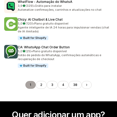
WhatFlow ‑ Automação do WhatsA
de 5 estrelas
3,9
(329)
•
Grátis para instalar
329 avaliações ao todo
Automatize confirmações, carrinhos e atualizações no chat
Chizy: AI Chatbot & Live Chat
de 5 estrelas
5,0
(120)
•
Plano gratuito disponível
120 avaliações ao todo
Agente inteligente de IA 24 horas para impulsionar vendas (chat
de IA ilimitado)
Built for Shopify
CA: WhatsApp Chat Order Button
de 5 estrelas
5,0
(25)
•
Plano gratuito disponível
25 avaliações ao todo
Botão de pedido do WhatsApp, confirmações automáticas e
recuperação de checkout
Built for Shopify
1
2
3
4
38
Quer adicionar um app?