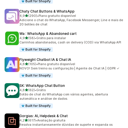
Built for Shopify
Chaty Chat Buttons & WhatsApp
de 5 estrelas
4,9
(290)
•
Plano gratuito disponível
290 avaliações ao todo
Adicione o chat do WhatsApp, Facebook Messenger, Line e mais de
20 botões de chat
Wa : WhatsApp & Abandoned cart
de 5 estrelas
4,9
(58)
•
Grátis para instalar
58 avaliações ao todo
Carrinhos abandonados, cash on delivery (COD) via WhatsApp API
Built for Shopify
Flyweight Chatbot IA & Chat IA
de 5 estrelas
4,8
(105)
•
Plano gratuito disponível
105 avaliações ao todo
NOVO! Sem treino ou configuração | Agente de Chat IA | GDPR ✓
Built for Shopify
SK: WhatsApp Chat Button
de 5 estrelas
4,8
(62)
•
Grátis
62 avaliações ao todo
Botão de chat do WhatsApp com vários agentes, abertura
automática e análise de dados.
Built for Shopify
Gorgias: AI, Helpdesk & Chat
de 5 estrelas
4,2
(617)
•
Avaliação gratuita
617 avaliações ao todo
Resolva instantaneamente dúvidas de suporte e expanda os