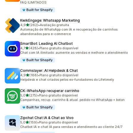
FAQ ILIMITADOS
Built for Shopify
KwikEngage: Whatsapp Marketing
de 5 estrelas
4,9
(262)
•
Avaliação gratuita
262 avaliações ao todo
Automação de WhatsApp com IA e recuperação de carrinhos
abandonados para e-commerce
SmartBot: Leading AI Chatbot
de 5 estrelas
4,7
(428)
•
Plano gratuito disponível
428 avaliações ao todo
Chat com IA ilimitado: aumente as vendas e melhore o atendimento
Built for Shopify
Commslayer: AI Helpdesk & Chat
de 5 estrelas
4,9
(188)
•
Plano gratuito disponível
188 avaliações ao todo
Helpdesk e chat criados pelos ex-fundadores do Lifetimely
CK‑WhatsApp recuperar carrinho
de 5 estrelas
5,0
(275)
•
Plano gratuito disponível
275 avaliações ao todo
Campanhas, recup. carrinho & atual. pedido no WhatsApp + boton
Built for Shopify
Zipchat Chat IA & Chat ao Vivo
de 5 estrelas
5,0
(159)
•
Plano gratuito disponível
159 avaliações ao todo
Chatbot IA e chat IA para vendas e atendimento ao cliente 24/7