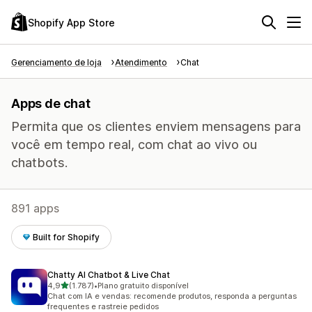
Shopify App Store
Gerenciamento de loja
Atendimento
Chat
Apps de chat
Permita que os clientes enviem mensagens para
você em tempo real, com chat ao vivo ou
chatbots.
891 apps
Built for Shopify
Chatty AI Chatbot & Live Chat
de 5 estrelas
4,9
(1.787)
•
Plano gratuito disponível
1787 avaliações ao todo
Chat com IA e vendas: recomende produtos, responda a perguntas
frequentes e rastreie pedidos