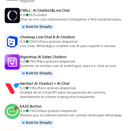
negócios.
CWILL: AI Chatbot&Live Chat
de 5 estrelas
4,8
(83)
•
Grátis
83 avaliações ao todo
Chat ao vivo com rastreamento inteligente e FAQ automatizadas
Built for Shopify
Chatway Live Chat & AI Chatbot
de 5 estrelas
4,9
(260)
•
Plano gratuito disponível
260 avaliações ao todo
Live chat, WhatsApp e chatbot com IA para suporte e vendas
Algoshop AI Sales Chatbot
de 5 estrelas
4,9
(79)
•
Plano gratuito disponível
79 avaliações ao todo
Aumente as vendas com IA multilíngue, marca e chat ao vivo.
Built for Shopify
Verifast AI Chatbot + AI Chat
de 5 estrelas
5,0
(118)
•
Plano gratuito disponível
118 avaliações ao todo
Chatbot de IA (ChatGPT para recuperação de carrinho,
atendimento ao cliente e perguntas frequentes
EAZE Button
de 5 estrelas
4,8
(142)
•
Plano gratuito disponível
142 avaliações ao todo
Permita que os clientes entrem em contato direto pelo WhatsApp
Built for Shopify