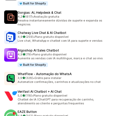
Built for Shopify
Gorgias: AI, Helpdesk & Chat
de 5 estrelas
4,2
(617)
•
Avaliação gratuita
617 avaliações ao todo
Resolva instantaneamente dúvidas de suporte e expanda os
negócios.
Chatway Live Chat & AI Chatbot
de 5 estrelas
4,9
(259)
•
Plano gratuito disponível
259 avaliações ao todo
Live chat, WhatsApp e chatbot com IA para suporte e vendas
Algoshop AI Sales Chatbot
de 5 estrelas
4,9
(79)
•
Plano gratuito disponível
79 avaliações ao todo
Aumente as vendas com IA multilíngue, marca e chat ao vivo.
Built for Shopify
WhatFlow ‑ Automação do WhatsA
de 5 estrelas
3,9
(328)
•
Grátis para instalar
328 avaliações ao todo
Automatize confirmações, carrinhos e atualizações no chat
Verifast AI Chatbot + AI Chat
de 5 estrelas
5,0
(118)
•
Plano gratuito disponível
118 avaliações ao todo
Chatbot de IA (ChatGPT para recuperação de carrinho,
atendimento ao cliente e perguntas frequentes
EAZE Button
de 5 estrelas
4,8
(142)
•
Plano gratuito disponível