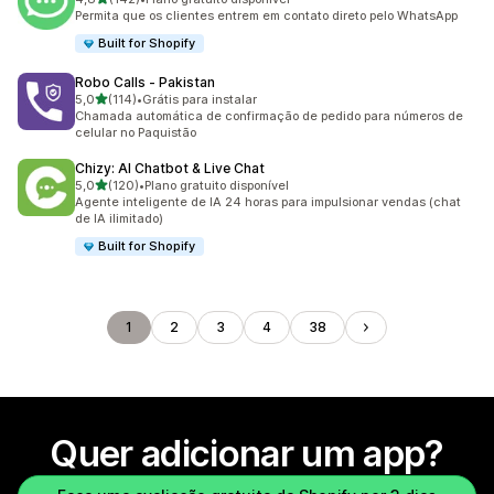
142 avaliações ao todo
Permita que os clientes entrem em contato direto pelo WhatsApp
Built for Shopify
Robo Calls ‑ Pakistan
de 5 estrelas
5,0
(114)
•
Grátis para instalar
114 avaliações ao todo
Chamada automática de confirmação de pedido para números de
celular no Paquistão
Chizy: AI Chatbot & Live Chat
de 5 estrelas
5,0
(120)
•
Plano gratuito disponível
120 avaliações ao todo
Agente inteligente de IA 24 horas para impulsionar vendas (chat
de IA ilimitado)
Built for Shopify
1
2
3
4
38
Quer adicionar um app?