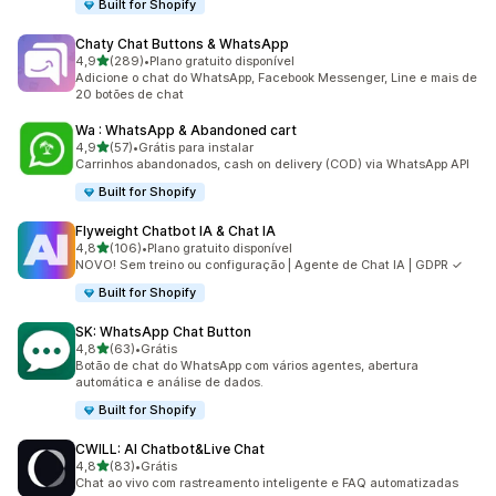
Built for Shopify
Chaty Chat Buttons & WhatsApp
de 5 estrelas
4,9
(289)
•
Plano gratuito disponível
289 avaliações ao todo
Adicione o chat do WhatsApp, Facebook Messenger, Line e mais de
20 botões de chat
Wa : WhatsApp & Abandoned cart
de 5 estrelas
4,9
(57)
•
Grátis para instalar
57 avaliações ao todo
Carrinhos abandonados, cash on delivery (COD) via WhatsApp API
Built for Shopify
Flyweight Chatbot IA & Chat IA
de 5 estrelas
4,8
(106)
•
Plano gratuito disponível
106 avaliações ao todo
NOVO! Sem treino ou configuração | Agente de Chat IA | GDPR ✓
Built for Shopify
SK: WhatsApp Chat Button
de 5 estrelas
4,8
(63)
•
Grátis
63 avaliações ao todo
Botão de chat do WhatsApp com vários agentes, abertura
automática e análise de dados.
Built for Shopify
CWILL: AI Chatbot&Live Chat
de 5 estrelas
4,8
(83)
•
Grátis
83 avaliações ao todo
Chat ao vivo com rastreamento inteligente e FAQ automatizadas