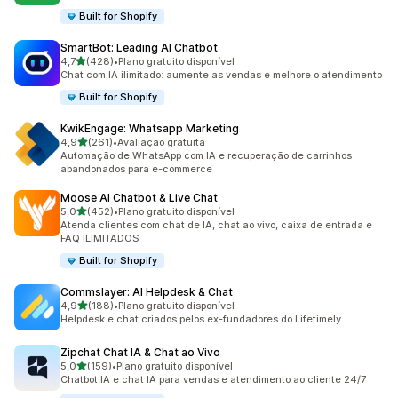
Built for Shopify
SmartBot: Leading AI Chatbot
de 5 estrelas
4,7
(428)
•
Plano gratuito disponível
428 avaliações ao todo
Chat com IA ilimitado: aumente as vendas e melhore o atendimento
Built for Shopify
KwikEngage: Whatsapp Marketing
de 5 estrelas
4,9
(261)
•
Avaliação gratuita
261 avaliações ao todo
Automação de WhatsApp com IA e recuperação de carrinhos
abandonados para e-commerce
Moose AI Chatbot & Live Chat
de 5 estrelas
5,0
(452)
•
Plano gratuito disponível
452 avaliações ao todo
Atenda clientes com chat de IA, chat ao vivo, caixa de entrada e
FAQ ILIMITADOS
Built for Shopify
Commslayer: AI Helpdesk & Chat
de 5 estrelas
4,9
(188)
•
Plano gratuito disponível
188 avaliações ao todo
Helpdesk e chat criados pelos ex-fundadores do Lifetimely
Zipchat Chat IA & Chat ao Vivo
de 5 estrelas
5,0
(159)
•
Plano gratuito disponível
159 avaliações ao todo
Chatbot IA e chat IA para vendas e atendimento ao cliente 24/7