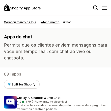
Shopify App Store
Gerenciamento de loja
Atendimento
Chat
Apps de chat
Permita que os clientes enviem mensagens para
você em tempo real, com chat ao vivo ou
chatbots.
891 apps
Built for Shopify
Chatty AI Chatbot & Live Chat
de 5 estrelas
4,9
(1.791)
•
Plano gratuito disponível
1791 avaliações ao todo
Chat com IA e vendas: recomende produtos, responda a perguntas
frequentes e rastreie pedidos