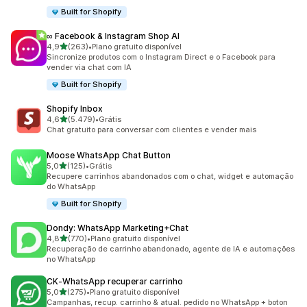
Built for Shopify
∞ Facebook & Instagram Shop AI
de 5 estrelas
4,9
(263)
•
Plano gratuito disponível
263 avaliações ao todo
Sincronize produtos com o Instagram Direct e o Facebook para
vender via chat com IA
Built for Shopify
Shopify Inbox
de 5 estrelas
4,6
(5.479)
•
Grátis
5479 avaliações ao todo
Chat gratuito para conversar com clientes e vender mais
Moose WhatsApp Chat Button
de 5 estrelas
5,0
(125)
•
Grátis
125 avaliações ao todo
Recupere carrinhos abandonados com o chat, widget e automação
do WhatsApp
Built for Shopify
Dondy: WhatsApp Marketing+Chat
de 5 estrelas
4,8
(770)
•
Plano gratuito disponível
770 avaliações ao todo
Recuperação de carrinho abandonado, agente de IA e automações
no WhatsApp
CK‑WhatsApp recuperar carrinho
de 5 estrelas
5,0
(275)
•
Plano gratuito disponível
275 avaliações ao todo
Campanhas, recup. carrinho & atual. pedido no WhatsApp + boton