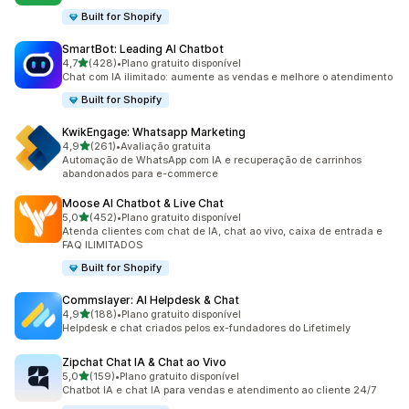
Built for Shopify
SmartBot: Leading AI Chatbot
de 5 estrelas
4,7
(428)
•
Plano gratuito disponível
428 avaliações ao todo
Chat com IA ilimitado: aumente as vendas e melhore o atendimento
Built for Shopify
KwikEngage: Whatsapp Marketing
de 5 estrelas
4,9
(261)
•
Avaliação gratuita
261 avaliações ao todo
Automação de WhatsApp com IA e recuperação de carrinhos
abandonados para e-commerce
Moose AI Chatbot & Live Chat
de 5 estrelas
5,0
(452)
•
Plano gratuito disponível
452 avaliações ao todo
Atenda clientes com chat de IA, chat ao vivo, caixa de entrada e
FAQ ILIMITADOS
Built for Shopify
Commslayer: AI Helpdesk & Chat
de 5 estrelas
4,9
(188)
•
Plano gratuito disponível
188 avaliações ao todo
Helpdesk e chat criados pelos ex-fundadores do Lifetimely
Zipchat Chat IA & Chat ao Vivo
de 5 estrelas
5,0
(159)
•
Plano gratuito disponível
159 avaliações ao todo
Chatbot IA e chat IA para vendas e atendimento ao cliente 24/7