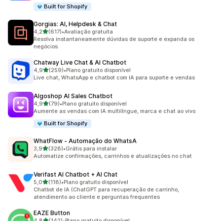
Built for Shopify
Gorgias: AI, Helpdesk & Chat
de 5 estrelas
4,2
(617)
•
Avaliação gratuita
617 avaliações ao todo
Resolva instantaneamente dúvidas de suporte e expanda os
negócios.
Chatway Live Chat & AI Chatbot
de 5 estrelas
4,9
(259)
•
Plano gratuito disponível
259 avaliações ao todo
Live chat, WhatsApp e chatbot com IA para suporte e vendas
Algoshop AI Sales Chatbot
de 5 estrelas
4,9
(79)
•
Plano gratuito disponível
79 avaliações ao todo
Aumente as vendas com IA multilíngue, marca e chat ao vivo.
Built for Shopify
WhatFlow ‑ Automação do WhatsA
de 5 estrelas
3,9
(328)
•
Grátis para instalar
328 avaliações ao todo
Automatize confirmações, carrinhos e atualizações no chat
Verifast AI Chatbot + AI Chat
de 5 estrelas
5,0
(118)
•
Plano gratuito disponível
118 avaliações ao todo
Chatbot de IA (ChatGPT para recuperação de carrinho,
atendimento ao cliente e perguntas frequentes
EAZE Button
de 5 estrelas
4,8
(142)
•
Plano gratuito disponível