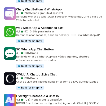
Built for Shopify
Chaty Chat Buttons & WhatsApp
de 5 estrelas
4,9
(289)
•
Plano gratuito disponível
289 avaliações ao todo
Adicione o chat do WhatsApp, Facebook Messenger, Line e mais de
20 botões de chat
Wa : WhatsApp & Abandoned cart
de 5 estrelas
4,9
(57)
•
Grátis para instalar
57 avaliações ao todo
Carrinhos abandonados, cash on delivery (COD) via WhatsApp API
Built for Shopify
SK: WhatsApp Chat Button
de 5 estrelas
4,8
(63)
•
Grátis
63 avaliações ao todo
Botão de chat do WhatsApp com vários agentes, abertura
automática e análise de dados.
Built for Shopify
CWILL: AI Chatbot&Live Chat
de 5 estrelas
4,8
(83)
•
Grátis
83 avaliações ao todo
Chat ao vivo com rastreamento inteligente e FAQ automatizadas
Built for Shopify
Flyweight Chatbot IA & Chat IA
de 5 estrelas
4,8
(106)
•
Plano gratuito disponível
106 avaliações ao todo
NOVO! Sem treino ou configuração | Agente de Chat IA | GDPR ✓