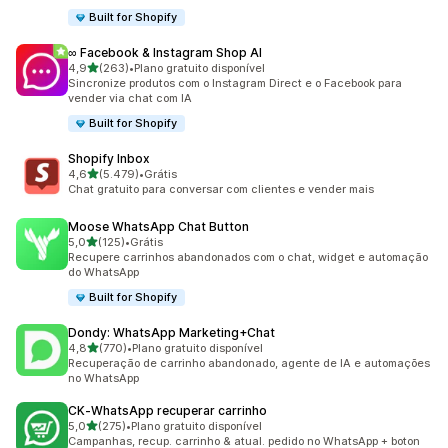
Built for Shopify
∞ Facebook & Instagram Shop AI
de 5 estrelas
4,9
(263)
•
Plano gratuito disponível
263 avaliações ao todo
Sincronize produtos com o Instagram Direct e o Facebook para
vender via chat com IA
Built for Shopify
Shopify Inbox
de 5 estrelas
4,6
(5.479)
•
Grátis
5479 avaliações ao todo
Chat gratuito para conversar com clientes e vender mais
Moose WhatsApp Chat Button
de 5 estrelas
5,0
(125)
•
Grátis
125 avaliações ao todo
Recupere carrinhos abandonados com o chat, widget e automação
do WhatsApp
Built for Shopify
Dondy: WhatsApp Marketing+Chat
de 5 estrelas
4,8
(770)
•
Plano gratuito disponível
770 avaliações ao todo
Recuperação de carrinho abandonado, agente de IA e automações
no WhatsApp
CK‑WhatsApp recuperar carrinho
de 5 estrelas
5,0
(275)
•
Plano gratuito disponível
275 avaliações ao todo
Campanhas, recup. carrinho & atual. pedido no WhatsApp + boton