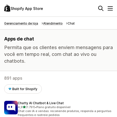
Shopify App Store
Gerenciamento de loja
Atendimento
Chat
Apps de chat
Permita que os clientes enviem mensagens para
você em tempo real, com chat ao vivo ou
chatbots.
891 apps
Built for Shopify
Chatty AI Chatbot & Live Chat
de 5 estrelas
4,9
(1.791)
•
Plano gratuito disponível
1791 avaliações ao todo
Chat com IA e vendas: recomende produtos, responda a perguntas
frequentes e rastreie pedidos