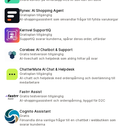
Rynex: AI Shopping Agent
Gratisplan tillgänglig
AI-shoppingassistent som omvandlar frågor till fyllda varukorgar
Kernvel SupportIQ
Gratisplan tillgänglig
SupportIQ svarar kunderna, spårar deras order, utfärdar
Corebee: AI Chatbot & Support
Gratis testversion tillgänglig
AI-livechatt och helpdesk som aldrig hittar på svar
ChatterMate AI Chat & Helpdesk
Gratisplan tillgänglig
AI-chatt och helpdesk med orderspårning och överlämning till
medarbetare
Fastrr Assist
Gratis testversion tillgänglig
AI-shoppingassistent och orderspårning, byggd för D2C
Cognito Assistant
Gratis
Förvandla dina vanliga frågor till en chattbot i webbutiken som
svarar kunderna