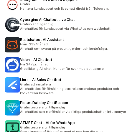
Gratis
Hantera kundsupport och livechatt direkt från Telegram.
Cybergine AI Chatbot Live Chat
Gratisplan tillgänglig
AI-chattbot för kundsupport via WhatsApp och webbchatt
Bestchatbot AI Assistant
Från $39/månad
AI-chatt som svarar på produkt-, order- och kontofrågor.
Viden ‑ AI Chatbot
Fra $47 pr. måned
Øjeblikkelig AI-chat: Kunder får svar med det samme
Linra ‑ AI Sales Chatbot
Gratis att installera
AI-chattrobot för försäljning som rekommenderar produkter och
konverterar besökare
PictureData by ChatBeacon
Gratis testversion tillgänglig
AI-chattbot som merförsäljer via riktiga produktchattar, inte menyer
ATMET Chat ‑ Ai for WhatsApp
Gratis testversion tillgänglig
Svara kunder på WhatsApp med AI som kan din butik