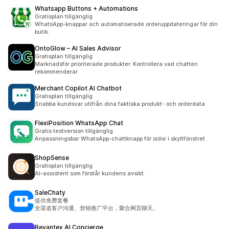
Whatsapp Buttons + Automations
Gratisplan tillgänglig
WhatsApp-knappar och automatiserade orderuppdateringar för din
butik.
OntoGlow – AI Sales Advisor
Gratisplan tillgänglig
Marknadsför prioriterade produkter. Kontrollera vad chatten
rekommenderar.
Merchant Copilot AI Chatbot
Gratisplan tillgänglig
Snabba kundsvar utifrån dina faktiska produkt- och orderdata
FlexiPosition WhatsApp Chat
Gratis testversion tillgänglig
Anpassningsbar WhatsApp-chattknapp för sidor i skyltfönstret
ShopSense
Gratisplan tillgänglig
AI-assistent som förstår kundens avsikt.
SaleChaty
提供免费套餐
全渠道客户沟通、营销推广平台，聚合网页聊天。
Revantex AI Concierge