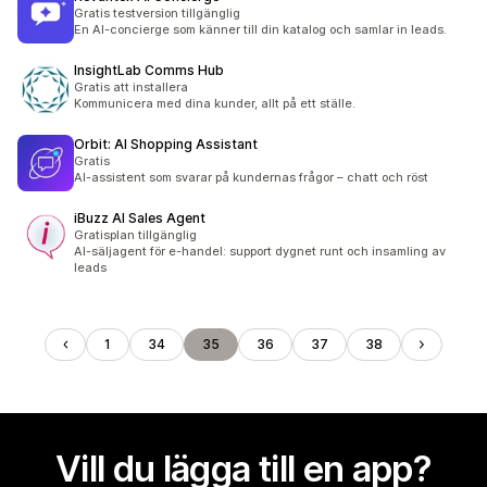
Gratis testversion tillgänglig
En AI-concierge som känner till din katalog och samlar in leads.
InsightLab Comms Hub
Gratis att installera
Kommunicera med dina kunder, allt på ett ställe.
Orbit: AI Shopping Assistant
Gratis
AI-assistent som svarar på kundernas frågor – chatt och röst
iBuzz AI Sales Agent
Gratisplan tillgänglig
AI-säljagent för e-handel: support dygnet runt och insamling av
leads
1
34
35
36
37
38
Vill du lägga till en app?