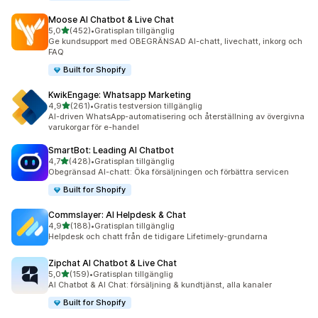
Moose AI Chatbot & Live Chat
av 5 stjärnor
5,0
(452)
•
Gratisplan tillgänglig
452 recensioner totalt
Ge kundsupport med OBEGRÄNSAD AI-chatt, livechatt, inkorg och
FAQ
Built for Shopify
KwikEngage: Whatsapp Marketing
av 5 stjärnor
4,9
(261)
•
Gratis testversion tillgänglig
261 recensioner totalt
AI-driven WhatsApp-automatisering och återställning av övergivna
varukorgar för e-handel
SmartBot: Leading AI Chatbot
av 5 stjärnor
4,7
(428)
•
Gratisplan tillgänglig
428 recensioner totalt
Obegränsad AI-chatt: Öka försäljningen och förbättra servicen
Built for Shopify
Commslayer: AI Helpdesk & Chat
av 5 stjärnor
4,9
(188)
•
Gratisplan tillgänglig
188 recensioner totalt
Helpdesk och chatt från de tidigare Lifetimely-grundarna
Zipchat AI Chatbot & Live Chat
av 5 stjärnor
5,0
(159)
•
Gratisplan tillgänglig
159 recensioner totalt
AI Chatbot & AI Chat: försäljning & kundtjänst, alla kanaler
Built for Shopify