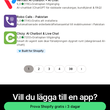
Verifast AI Chatbot + AI Chat
av 5 stjärnor
5,0
(118)
•
Gratisplan tillgänglig
118 recensioner totalt
AI-chattbot (ChatGPT för räddade varukorgar, kundtjänst & FAQ)
Robo Calls ‑ Pakistan
av 5 stjärnor
5,0
(114)
•
Gratis att installera
114 recensioner totalt
Automatiserade orderbekräftelsesamtal till mobilnummer i Pakistan
Chizy: AI Chatbot & Live Chat
av 5 stjärnor
5,0
(120)
•
Gratisplan tillgänglig
120 recensioner totalt
Smart AI-agent som ökar försäljningen dygnet runt (obegränsad AI-
chatt)
Built for Shopify
1
2
3
4
38
Vill du lägga till en app?
Prova Shopify gratis i 3 dagar