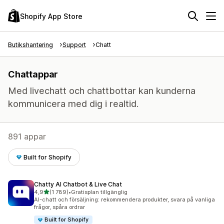
Shopify App Store
Butikshantering
Support
Chatt
Chattappar
Med livechatt och chattbottar kan kunderna
kommunicera med dig i realtid.
891 appar
Built for Shopify
Chatty AI Chatbot & Live Chat
av 5 stjärnor
4,9
(1 789)
•
Gratisplan tillgänglig
1789 recensioner totalt
AI-chatt och försäljning: rekommendera produkter, svara på vanliga
frågor, spåra ordrar
Built for Shopify