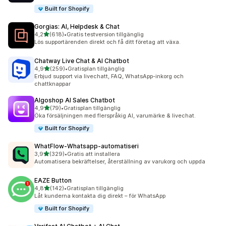
Built for Shopify
Gorgias: AI, Helpdesk & Chat
av 5 stjärnor
4,2
(618)
•
Gratis testversion tillgänglig
618 recensioner totalt
Lös supportärenden direkt och få ditt företag att växa.
Chatway Live Chat & AI Chatbot
av 5 stjärnor
4,9
(259)
•
Gratisplan tillgänglig
259 recensioner totalt
Erbjud support via livechatt, FAQ, WhatsApp-inkorg och
chattknappar
Algoshop AI Sales Chatbot
av 5 stjärnor
4,9
(79)
•
Gratisplan tillgänglig
79 recensioner totalt
Öka försäljningen med flerspråkig AI, varumärke & livechat.
Built for Shopify
WhatFlow‑Whatsapp‑automatiseri
av 5 stjärnor
3,9
(329)
•
Gratis att installera
329 recensioner totalt
Automatisera bekräftelser, återställning av varukorg och uppda
EAZE Button
av 5 stjärnor
4,8
(142)
•
Gratisplan tillgänglig
142 recensioner totalt
Låt kunderna kontakta dig direkt – för WhatsApp
Built for Shopify