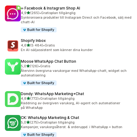
∞ Facebook & Instagram Shop AI
av 5 stjärnor
4,9
(265)
•
Gratisplan tillgänglig
265 recensioner totalt
Synkronisera produkter till Instagram Direct och Facebook, sälj med
chatt-AI
Built for Shopify
Shopify Inbox
av 5 stjärnor
4,6
(5 484)
•
Gratis
5484 recensioner totalt
En AI-säljassistent som känner dina kunder
Moose WhatsApp Chat Button
av 5 stjärnor
5,0
(126)
•
Gratis
126 recensioner totalt
Återvinn övergivna varukorgar med WhatsApp-chatt, widget och
automatisering
Built for Shopify
Dondy: WhatsApp Marketing+Chat
av 5 stjärnor
4,8
(772)
•
Gratisplan tillgänglig
772 recensioner totalt
Räddning av övergiven varukorg, AI-agent och automationer
på WhatsApp
CK: WhatsApp Marketing & Chat
av 5 stjärnor
5,0
(275)
•
Gratisplan tillgänglig
275 recensioner totalt
Kampanjer, varukorgsåterst. & orderuppd. i WhatsApp + button
Built for Shopify