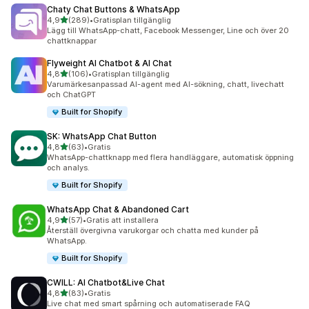
Chaty Chat Buttons & WhatsApp
av 5 stjärnor
4,9
(289)
•
Gratisplan tillgänglig
289 recensioner totalt
Lägg till WhatsApp-chatt, Facebook Messenger, Line och över 20
chattknappar
Flyweight AI Chatbot & AI Chat
av 5 stjärnor
4,8
(106)
•
Gratisplan tillgänglig
106 recensioner totalt
Varumärkesanpassad AI-agent med AI-sökning, chatt, livechatt
och ChatGPT
Built for Shopify
SK: WhatsApp Chat Button
av 5 stjärnor
4,8
(63)
•
Gratis
63 recensioner totalt
WhatsApp-chattknapp med flera handläggare, automatisk öppning
och analys.
Built for Shopify
WhatsApp Chat & Abandoned Cart
av 5 stjärnor
4,9
(57)
•
Gratis att installera
57 recensioner totalt
Återställ övergivna varukorgar och chatta med kunder på
WhatsApp.
Built for Shopify
CWILL: AI Chatbot&Live Chat
av 5 stjärnor
4,8
(83)
•
Gratis
83 recensioner totalt
Live chat med smart spårning och automatiserade FAQ