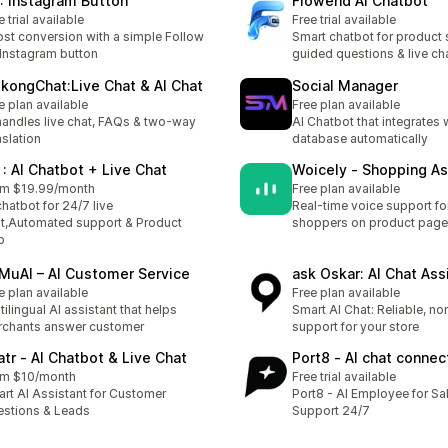
: Instagram Button
Flowend AI Chatbot
e trial available
Free trial available
st conversion with a simple Follow
Smart chatbot for product 
Instagram button
guided questions & live ch
kongChat:Live Chat & AI Chat
Social Manager
e plan available
Free plan available
handles live chat, FAQs & two-way
AI Chatbot that integrates 
nslation
database automatically
 : AI Chatbot + Live Chat
Woicely ‑ Shopping As
om $19.99/month
Free plan available
chatbot for 24/7 live
Real-time voice support fo
t,Automated support & Product
shoppers on product pag
p
MuAI – AI Customer Service
ask Oskar: AI Chat Ass
e plan available
Free plan available
tilingual AI assistant that helps
Smart AI Chat: Reliable, n
chants answer customer
support for your store
atr ‑ AI Chatbot & Live Chat
Port8 ‑ AI chat connec
om $10/month
Free trial available
rt AI Assistant for Customer
Port8 - AI Employee for Sa
stions & Leads
Support 24/7