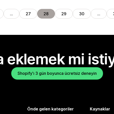
…
27
28
29
30
…
 eklemek mi isti
Shopify'ı 3 gün boyunca ücretsiz deneyin
Önde gelen kategoriler
Kaynaklar