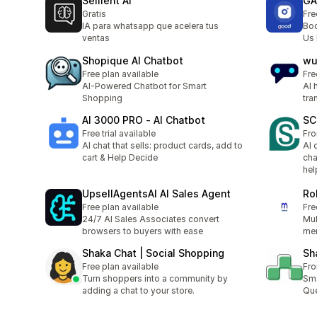
Sellient AI
GA
Gratis
Fre
IA para whatsapp que acelera tus
Boo
ventas
Us 
Shopique AI Chatbot
wu
Free plan available
Fre
AI-Powered Chatbot for Smart
AI 
Shopping
tra
AI 3000 PRO ‑ AI Chatbot
SC
Free trial available
Fr
AI chat that sells: product cards, add to
AI 
cart & Help Decide
cha
hel
UpsellAgentsAI AI Sales Agent
Ro
Free plan available
Fre
24/7 AI Sales Associates convert
Mul
browsers to buyers with ease
mer
Shaka Chat | Social Shopping
Sh
Free plan available
Fr
Turn shoppers into a community by
Sma
adding a chat to your store.
Que