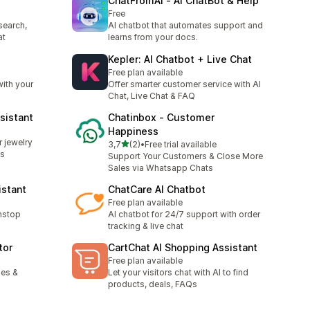
ChatFromAI ‑ AI ChatBot & Help
Free
search,
AI chatbot that automates support and
at
learns from your docs.
Kepler: AI Chatbot + Live Chat
Free plan available
with your
Offer smarter customer service with AI
Chat, Live Chat & FAQ
sistant
Chatinbox ‑ Customer
Happiness
r jewelry
5 yıldız üzerinden
3,7
(2)
•
Free trial available
toplam 2 değerlendirme
es
Support Your Customers & Close More
Sales via Whatsapp Chats
istant
ChatCare AI Chatbot
Free plan available
onstop
AI chatbot for 24/7 support with order
tracking & live chat
tor
CartChat AI Shopping Assistant
Free plan available
les &
Let your visitors chat with AI to find
products, deals, FAQs