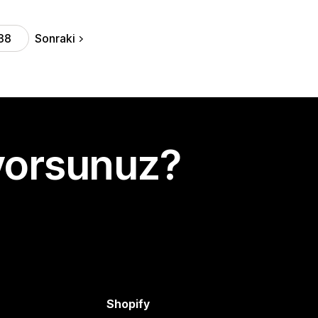
Sonraki
38
yorsunuz?
Shopify