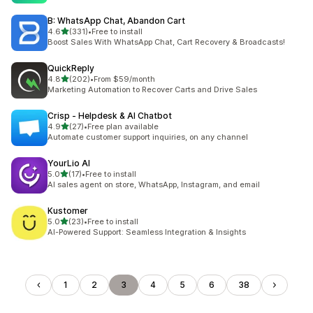
B: WhatsApp Chat, Abandon Cart
滿分 5 顆星
4.6
(331)
•
Free to install
共有 331 則評價
Boost Sales With WhatsApp Chat, Cart Recovery & Broadcasts!
QuickReply
滿分 5 顆星
4.8
(202)
•
From $59/month
共有 202 則評價
Marketing Automation to Recover Carts and Drive Sales
Crisp ‑ Helpdesk & AI Chatbot
滿分 5 顆星
4.9
(27)
•
Free plan available
共有 27 則評價
Automate customer support inquiries, on any channel
YourLio AI
滿分 5 顆星
5.0
(17)
•
Free to install
共有 17 則評價
AI sales agent on store, WhatsApp, Instagram, and email
Kustomer
滿分 5 顆星
5.0
(23)
•
Free to install
共有 23 則評價
AI-Powered Support: Seamless Integration & Insights
1
2
3
4
5
6
38