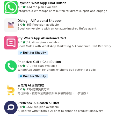
Ezychat: Whatsapp Chat Button
滿分 5 顆星
4.8
(4)
•
Free plan available
共有 4 則評價
Integrate a WhatsApp chat button for direct support and engage
Dialog ‑ AI Personal Shopper
滿分 5 顆星
5.0
(35)
•
Free plan available
共有 35 則評價
Boost conversions with an Amazon-inspired Rufus agent.
Rly: WhatsApp Abandoned Cart
滿分 5 顆星
4.8
(54)
•
Free plan available
共有 54 則評價
Boost Sales with WhatsApp Marketing & Abandoned Cart Recovery
Built for Shopify
Phoneize: Call + Chat Button
滿分 5 顆星
5.0
(9)
•
Free plan available
共有 9 則評價
WhatsApp button for chats, or phone call button for calls
Built for Shopify
百思購 AI 店舖助理
滿分 5 顆星
5.0
(23)
•
提供免費方案
共有 23 則評價
每位顧客，從結帳前的推薦到簽收後的客服，一手包辦。
Prefixbox AI Search & Filter
滿分 5 顆星
5.0
(55)
•
Free plan available
共有 55 則評價
AI search with filters & AI chat to enhance product discovery