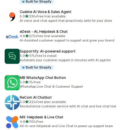
Built for Shopify
Cueline AI Voice & Sales Agent
滿分 5 顆星
5.0
(29)
•
Free trial available
共有 29 則評價
AI voice and chat agent that proactively sells for your store
eDesk ‑ AI, Helpdesk & Chat
滿分 5 顆星
4.8
(27)
•
Free trial available
共有 27 則評價
AI-Assisted customer support to support and grow your brand
Supportify: AI‑powered support
滿分 5 顆星
5.0
(17)
•
Free to install
共有 17 則評價
Automate your customer support in minutes with AI agents
Built for Shopify
MB WhatsApp Chat Button
滿分 5 顆星
5.0
(1)
•
Free
共有 1 則評價
WhatsApp Live Chat & Customer Support
ReCom AI Chatbot
滿分 5 顆星
5.0
(22)
•
Free plan available
共有 22 則評價
Revolutionize customer service with AI chat and live chat tool
MX: Helpdesk & Live Chat
滿分 5 顆星
4.6
(10)
•
Free
共有 10 則評價
All-in-one Helpdesk and Live Chat to power up support team