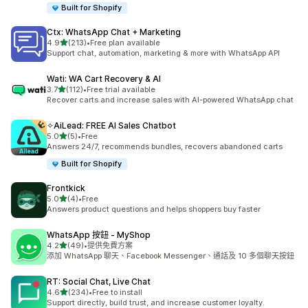
Built for Shopify
Ctx: WhatsApp Chat + Marketing
滿分 5 顆星
4.9
(213)
•
Free plan available
共有 213 則評價
Support chat, automation, marketing & more with WhatsApp API
Wati: WA Cart Recovery & AI
滿分 5 顆星
3.7
(112)
•
Free trial available
共有 112 則評價
Recover carts and increase sales with AI-powered WhatsApp chat
✧AiLead: FREE AI Sales Chatbot
滿分 5 顆星
5.0
(5)
•
Free
共有 5 則評價
Answers 24/7, recommends bundles, recovers abandoned carts
Built for Shopify
Frontkick
滿分 5 顆星
5.0
(4)
•
Free
共有 4 則評價
Answers product questions and helps shoppers buy faster
WhatsApp 按鈕 ‑ MyShop
滿分 5 顆星
4.2
(49)
•
提供免費方案
共有 49 則評價
添加 WhatsApp 聊天、Facebook Messenger、通話及 10 多個聊天按鈕
RT: Social Chat, Live Chat
滿分 5 顆星
4.6
(234)
•
Free to install
共有 234 則評價
Support directly, build trust, and increase customer loyalty.