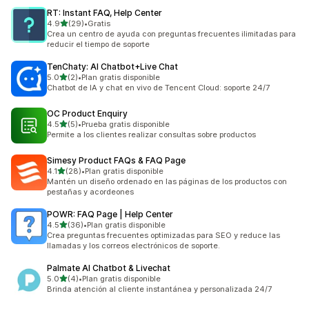
RT: Instant FAQ, Help Center
de 5 estrellas
4.9
(29)
•
Gratis
29 reseñas en total
Crea un centro de ayuda con preguntas frecuentes ilimitadas para
reducir el tiempo de soporte
TenChaty: AI Chatbot+Live Chat
de 5 estrellas
5.0
(2)
•
Plan gratis disponible
2 reseñas en total
Chatbot de IA y chat en vivo de Tencent Cloud: soporte 24/7
OC Product Enquiry
de 5 estrellas
4.5
(5)
•
Prueba gratis disponible
5 reseñas en total
Permite a los clientes realizar consultas sobre productos
Simesy Product FAQs & FAQ Page
de 5 estrellas
4.1
(28)
•
Plan gratis disponible
28 reseñas en total
Mantén un diseño ordenado en las páginas de los productos con
pestañas y acordeones
POWR: FAQ Page | Help Center
de 5 estrellas
4.5
(36)
•
Plan gratis disponible
36 reseñas en total
Crea preguntas frecuentes optimizadas para SEO y reduce las
llamadas y los correos electrónicos de soporte.
Palmate AI Chatbot & Livechat
de 5 estrellas
5.0
(4)
•
Plan gratis disponible
4 reseñas en total
Brinda atención al cliente instantánea y personalizada 24/7