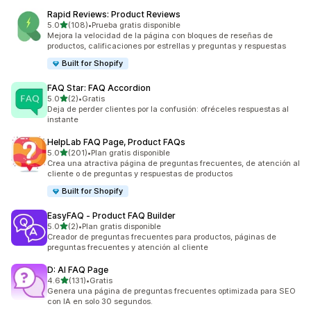
Rapid Reviews: Product Reviews
de 5 estrellas
5.0
(108)
•
Prueba gratis disponible
108 reseñas en total
Mejora la velocidad de la página con bloques de reseñas de
productos, calificaciones por estrellas y preguntas y respuestas
Built for Shopify
FAQ Star: FAQ Accordion
de 5 estrellas
5.0
(2)
•
Gratis
2 reseñas en total
Deja de perder clientes por la confusión: ofréceles respuestas al
instante
HelpLab FAQ Page, Product FAQs
de 5 estrellas
5.0
(201)
•
Plan gratis disponible
201 reseñas en total
Crea una atractiva página de preguntas frecuentes, de atención al
cliente o de preguntas y respuestas de productos
Built for Shopify
EasyFAQ ‑ Product FAQ Builder
de 5 estrellas
5.0
(2)
•
Plan gratis disponible
2 reseñas en total
Creador de preguntas frecuentes para productos, páginas de
preguntas frecuentes y atención al cliente
D: AI FAQ Page
de 5 estrellas
4.6
(131)
•
Gratis
131 reseñas en total
Genera una página de preguntas frecuentes optimizada para SEO
con IA en solo 30 segundos.