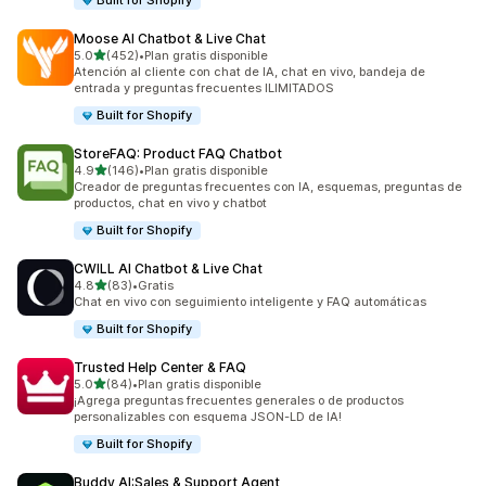
Built for Shopify
Moose AI Chatbot & Live Chat
de 5 estrellas
5.0
(452)
•
Plan gratis disponible
452 reseñas en total
Atención al cliente con chat de IA, chat en vivo, bandeja de
entrada y preguntas frecuentes ILIMITADOS
Built for Shopify
StoreFAQ: Product FAQ Chatbot
de 5 estrellas
4.9
(146)
•
Plan gratis disponible
146 reseñas en total
Creador de preguntas frecuentes con IA, esquemas, preguntas de
productos, chat en vivo y chatbot
Built for Shopify
CWILL AI Chatbot & Live Chat
de 5 estrellas
4.8
(83)
•
Gratis
83 reseñas en total
Chat en vivo con seguimiento inteligente y FAQ automáticas
Built for Shopify
Trusted Help Center & FAQ
de 5 estrellas
5.0
(84)
•
Plan gratis disponible
84 reseñas en total
¡Agrega preguntas frecuentes generales o de productos
personalizables con esquema JSON-LD de IA!
Built for Shopify
Buddy AI:Sales & Support Agent