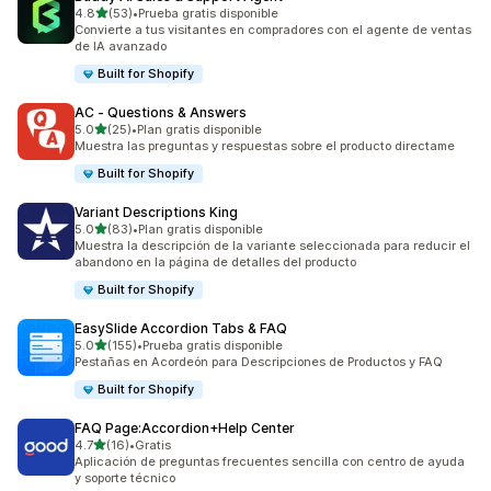
de 5 estrellas
4.8
(53)
•
Prueba gratis disponible
53 reseñas en total
Convierte a tus visitantes en compradores con el agente de ventas
de IA avanzado
Built for Shopify
AC ‑ Questions & Answers
de 5 estrellas
5.0
(25)
•
Plan gratis disponible
25 reseñas en total
Muestra las preguntas y respuestas sobre el producto directame
Built for Shopify
Variant Descriptions King
de 5 estrellas
5.0
(83)
•
Plan gratis disponible
83 reseñas en total
Muestra la descripción de la variante seleccionada para reducir el
abandono en la página de detalles del producto
Built for Shopify
EasySlide Accordion Tabs & FAQ
de 5 estrellas
5.0
(155)
•
Prueba gratis disponible
155 reseñas en total
Pestañas en Acordeón para Descripciones de Productos y FAQ
Built for Shopify
FAQ Page:Accordion+Help Center
de 5 estrellas
4.7
(16)
•
Gratis
16 reseñas en total
Aplicación de preguntas frecuentes sencilla con centro de ayuda
y soporte técnico