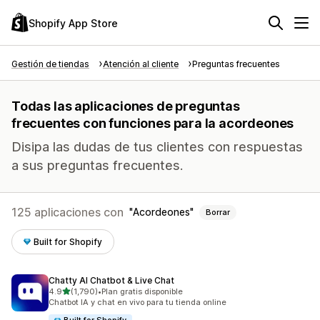
Shopify App Store
Gestión de tiendas
Atención al cliente
Preguntas frecuentes
Todas las aplicaciones de preguntas
frecuentes con funciones para la acordeones
Disipa las dudas de tus clientes con respuestas
a sus preguntas frecuentes.
125 aplicaciones con
Acordeones
Borrar
Built for Shopify
Chatty AI Chatbot & Live Chat
de 5 estrellas
4.9
(1,790)
•
Plan gratis disponible
1790 reseñas en total
Chatbot IA y chat en vivo para tu tienda online