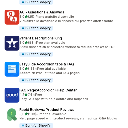
Built for Shopify
AC ‑ Questions & Answers
stelle su 5
5,0
(25)
•
Piano gratuito disponibile
25 recensioni totali
Visualizza le domande e le risposte sul prodotto direttamente
Built for Shopify
Variant Descriptions King
stelle su 5
5,0
(83)
•
Free plan available
83 recensioni totali
Show description of selected variant to reduce drop off on PDP
Built for Shopify
EasySlide Accordion tabs & FAQ
stelle su 5
5,0
(155)
•
Free trial available
155 recensioni totali
Accordion Product tabs and FAQ pages
Built for Shopify
FAQ Page:Accordion+Help Center
stelle su 5
4,7
(16)
•
Free
16 recensioni totali
Easy FAQ app with help centre and helpdesk
Rapid Reviews: Product Reviews
stelle su 5
5,0
(108)
•
Free trial available
108 recensioni totali
Help page speed with product reviews, star ratings, Q&A blocks
Built for Shopify