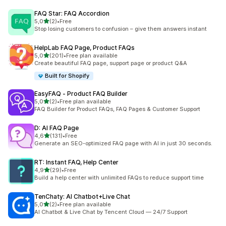
FAQ Star: FAQ Accordion
stelle su 5
5,0
(2)
•
Free
2 recensioni totali
Stop losing customers to confusion – give them answers instant
HelpLab FAQ Page, Product FAQs
stelle su 5
5,0
(201)
•
Free plan available
201 recensioni totali
Create beautiful FAQ page, support page or product Q&A
Built for Shopify
EasyFAQ ‑ Product FAQ Builder
stelle su 5
5,0
(2)
•
Free plan available
2 recensioni totali
FAQ Builder for Product FAQs, FAQ Pages & Customer Support
D: AI FAQ Page
stelle su 5
4,6
(131)
•
Free
131 recensioni totali
Generate an SEO-optimized FAQ page with AI in just 30 seconds.
RT: Instant FAQ, Help Center
stelle su 5
4,9
(29)
•
Free
29 recensioni totali
Build a help center with unlimited FAQs to reduce support time
TenChaty: AI Chatbot+Live Chat
stelle su 5
5,0
(2)
•
Free plan available
2 recensioni totali
AI Chatbot & Live Chat by Tencent Cloud — 24/7 Support