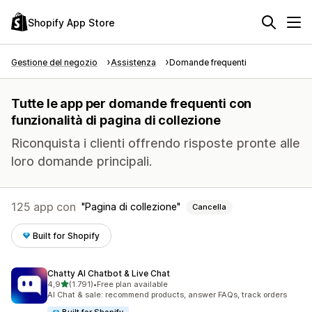
Shopify App Store
Gestione del negozio
Assistenza
Domande frequenti
Tutte le app per domande frequenti con
funzionalità di pagina di collezione
Riconquista i clienti offrendo risposte pronte alle
loro domande principali.
125 app con
Pagina di collezione
Cancella
Built for Shopify
Chatty AI Chatbot & Live Chat
stelle su 5
4,9
(1.791)
•
Free plan available
1791 recensioni totali
AI Chat & sale: recommend products, answer FAQs, track orders