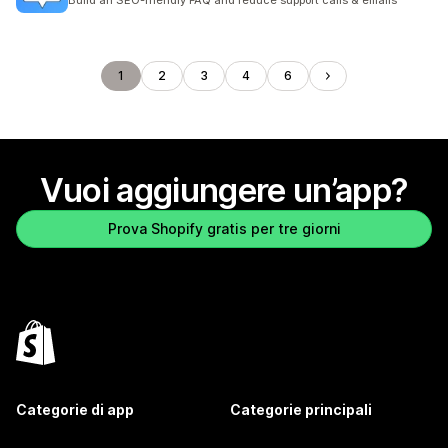
Build an SEO-friendly FAQ and reduce support calls & emails
1
2
3
4
6
Vuoi aggiungere un’app?
Prova Shopify gratis per tre giorni
Categorie di app
Categorie principali