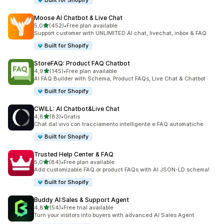
Built for Shopify
Moose AI Chatbot & Live Chat
stelle su 5
5,0
(452)
•
Free plan available
452 recensioni totali
Support customer with UNLIMITED AI chat, livechat, inbox & FAQ
Built for Shopify
StoreFAQ: Product FAQ Chatbot
stelle su 5
4,9
(145)
•
Free plan available
145 recensioni totali
AI FAQ Builder with Schema, Product FAQs, Live Chat & Chatbot
Built for Shopify
CWILL: AI Chatbot&Live Chat
stelle su 5
4,8
(83)
•
Gratis
83 recensioni totali
Chat dal vivo con tracciamento intelligente e FAQ automatiche
Built for Shopify
Trusted Help Center & FAQ
stelle su 5
5,0
(84)
•
Free plan available
84 recensioni totali
Add customizable FAQ or product FAQs with AI JSON-LD schema!
Built for Shopify
Buddy AI:Sales & Support Agent
stelle su 5
4,8
(54)
•
Free trial available
54 recensioni totali
Turn your visitors into buyers with advanced AI Sales Agent