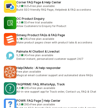
Corner FAQ Page & Help Center
stelle su 5
5,0
(52)
•
Free plan available
52 recensioni totali
Build SEO friendly FAQ Page, Helpdesk & FAQ accordions
OC Product Enquiry
stelle su 5
4,5
(5)
•
Free trial available
5 recensioni totali
Allow Customers to Enquiry for Product
Simesy Product FAQs & FAQ Page
stelle su 5
4,1
(28)
•
Free plan available
28 recensioni totali
Make product pages clean with product tabs & accordions
Palmate AI Chatbot & Livechat
stelle su 5
5,0
(4)
•
Free plan available
4 recensioni totali
Deliver instant, personalized customer support 24/7
HelpOMatic : AI help responder
Free plan available
Magical email customer support and automated store FAQs
FAQPRIME: FAQ, WhatsApp, Track
stelle su 5
4,8
(26)
•
Free plan available
26 recensioni totali
All-in-one support app for Track order, Contact us, FAQ & Chat
POWR: FAQ Page | Help Center
stelle su 5
4,5
(36)
•
Free plan available
36 recensioni totali