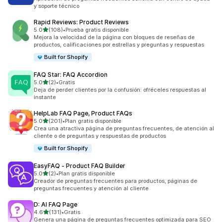
y soporte técnico
Rapid Reviews: Product Reviews
de 5 estrellas
5.0
(108)
•
Prueba gratis disponible
108 reseñas en total
Mejora la velocidad de la página con bloques de reseñas de
productos, calificaciones por estrellas y preguntas y respuestas
Built for Shopify
FAQ Star: FAQ Accordion
de 5 estrellas
5.0
(2)
•
Gratis
2 reseñas en total
Deja de perder clientes por la confusión: ofréceles respuestas al
instante
HelpLab FAQ Page, Product FAQs
de 5 estrellas
5.0
(201)
•
Plan gratis disponible
201 reseñas en total
Crea una atractiva página de preguntas frecuentes, de atención al
cliente o de preguntas y respuestas de productos
Built for Shopify
EasyFAQ ‑ Product FAQ Builder
de 5 estrellas
5.0
(2)
•
Plan gratis disponible
2 reseñas en total
Creador de preguntas frecuentes para productos, páginas de
preguntas frecuentes y atención al cliente
D: AI FAQ Page
de 5 estrellas
4.6
(131)
•
Gratis
131 reseñas en total
Genera una página de preguntas frecuentes optimizada para SEO