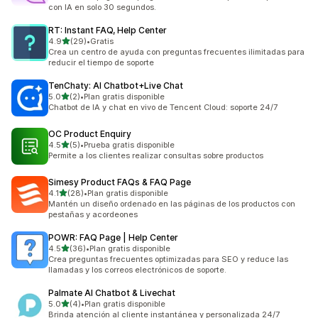
con IA en solo 30 segundos.
RT: Instant FAQ, Help Center
de 5 estrellas
4.9
(29)
•
Gratis
29 reseñas en total
Crea un centro de ayuda con preguntas frecuentes ilimitadas para
reducir el tiempo de soporte
TenChaty: AI Chatbot+Live Chat
de 5 estrellas
5.0
(2)
•
Plan gratis disponible
2 reseñas en total
Chatbot de IA y chat en vivo de Tencent Cloud: soporte 24/7
OC Product Enquiry
de 5 estrellas
4.5
(5)
•
Prueba gratis disponible
5 reseñas en total
Permite a los clientes realizar consultas sobre productos
Simesy Product FAQs & FAQ Page
de 5 estrellas
4.1
(28)
•
Plan gratis disponible
28 reseñas en total
Mantén un diseño ordenado en las páginas de los productos con
pestañas y acordeones
POWR: FAQ Page | Help Center
de 5 estrellas
4.5
(36)
•
Plan gratis disponible
36 reseñas en total
Crea preguntas frecuentes optimizadas para SEO y reduce las
llamadas y los correos electrónicos de soporte.
Palmate AI Chatbot & Livechat
de 5 estrellas
5.0
(4)
•
Plan gratis disponible
4 reseñas en total
Brinda atención al cliente instantánea y personalizada 24/7