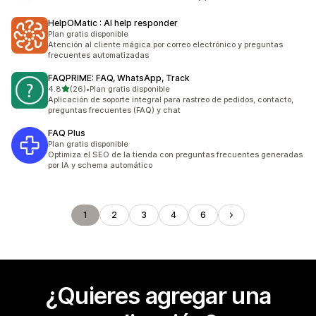
HelpOMatic : AI help responder
Plan gratis disponible
Atención al cliente mágica por correo electrónico y preguntas
frecuentes automatizadas
FAQPRIME: FAQ, WhatsApp, Track
de 5 estrellas
4.8
(26)
•
Plan gratis disponible
26 reseñas en total
Aplicación de soporte integral para rastreo de pedidos, contacto,
preguntas frecuentes (FAQ) y chat
FAQ Plus
Plan gratis disponible
Optimiza el SEO de la tienda con preguntas frecuentes generadas
por IA y schema automático
1
2
3
4
6
¿Quieres agregar una