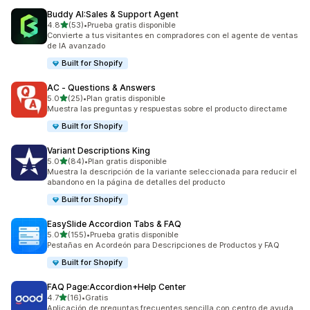
Buddy AI:Sales & Support Agent
de 5 estrellas
4.8
(53)
•
Prueba gratis disponible
53 reseñas en total
Convierte a tus visitantes en compradores con el agente de ventas
de IA avanzado
Built for Shopify
AC ‑ Questions & Answers
de 5 estrellas
5.0
(25)
•
Plan gratis disponible
25 reseñas en total
Muestra las preguntas y respuestas sobre el producto directame
Built for Shopify
Variant Descriptions King
de 5 estrellas
5.0
(84)
•
Plan gratis disponible
84 reseñas en total
Muestra la descripción de la variante seleccionada para reducir el
abandono en la página de detalles del producto
Built for Shopify
EasySlide Accordion Tabs & FAQ
de 5 estrellas
5.0
(155)
•
Prueba gratis disponible
155 reseñas en total
Pestañas en Acordeón para Descripciones de Productos y FAQ
Built for Shopify
FAQ Page:Accordion+Help Center
de 5 estrellas
4.7
(16)
•
Gratis
16 reseñas en total
Aplicación de preguntas frecuentes sencilla con centro de ayuda