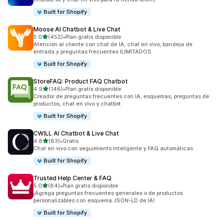
Built for Shopify
Moose AI Chatbot & Live Chat
de 5 estrellas
5.0
(452)
•
Plan gratis disponible
452 reseñas en total
Atención al cliente con chat de IA, chat en vivo, bandeja de
entrada y preguntas frecuentes ILIMITADOS
Built for Shopify
StoreFAQ: Product FAQ Chatbot
de 5 estrellas
4.9
(146)
•
Plan gratis disponible
146 reseñas en total
Creador de preguntas frecuentes con IA, esquemas, preguntas de
productos, chat en vivo y chatbot
Built for Shopify
CWILL AI Chatbot & Live Chat
de 5 estrellas
4.8
(83)
•
Gratis
83 reseñas en total
Chat en vivo con seguimiento inteligente y FAQ automáticas
Built for Shopify
Trusted Help Center & FAQ
de 5 estrellas
5.0
(84)
•
Plan gratis disponible
84 reseñas en total
¡Agrega preguntas frecuentes generales o de productos
personalizables con esquema JSON-LD de IA!
Built for Shopify