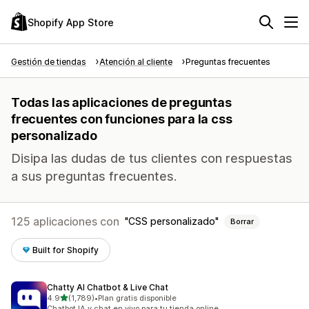
Shopify App Store
Gestión de tiendas
Atención al cliente
Preguntas frecuentes
Todas las aplicaciones de preguntas
frecuentes con funciones para la css
personalizado
Disipa las dudas de tus clientes con respuestas
a sus preguntas frecuentes.
125 aplicaciones con
CSS personalizado
Borrar
Built for Shopify
Chatty AI Chatbot & Live Chat
de 5 estrellas
4.9
(1,789)
•
Plan gratis disponible
1789 reseñas en total
Chatbot IA y chat en vivo para tu tienda online