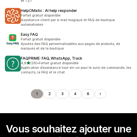
et 7 j/7
HelpOMatic : AI help responder
Forfait gratuit disponible
Assistance client par e-mail magique et FAQ de boutique
automatisées
Easy FAQ
Forfait gratuit disponible
Ajoutez des FAQ personnalisables aux pages de produits, de
marques et de la boutique.
FAQPRIME: FAQ, WhatsApp, Track
étoile(s) sur 5
4,8
(26)
•
Forfait gratuit disponible
26 avis au total
Application d’assistance tout-en-un pour le suivi de commande, les
contacts, la FAQ et le chat
1
2
3
4
6
Vous souhaitez ajouter une