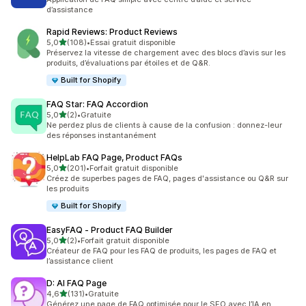
d’assistance
Rapid Reviews: Product Reviews
étoile(s) sur 5
5,0
(108)
•
Essai gratuit disponible
108 avis au total
Préservez la vitesse de chargement avec des blocs d’avis sur les
produits, d’évaluations par étoiles et de Q&R.
Built for Shopify
FAQ Star: FAQ Accordion
étoile(s) sur 5
5,0
(2)
•
Gratuite
2 avis au total
Ne perdez plus de clients à cause de la confusion : donnez-leur
des réponses instantanément
HelpLab FAQ Page, Product FAQs
étoile(s) sur 5
5,0
(201)
•
Forfait gratuit disponible
201 avis au total
Créez de superbes pages de FAQ, pages d'assistance ou Q&R sur
les produits
Built for Shopify
EasyFAQ ‑ Product FAQ Builder
étoile(s) sur 5
5,0
(2)
•
Forfait gratuit disponible
2 avis au total
Créateur de FAQ pour les FAQ de produits, les pages de FAQ et
l’assistance client
D: AI FAQ Page
étoile(s) sur 5
4,6
(131)
•
Gratuite
131 avis au total
Générez une page de FAQ optimisée pour le SEO avec l’IA en