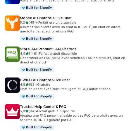
Assistance client avec chat en direct par chatbot IA et FAQ
Built for Shopify
Moose AI Chatbot & Live Chat
étoile(s) sur 5
5,0
(451)
•
Forfait gratuit disponible
451 avis au total
Assistez vos clients avec un chat IA ILLIMITÉ, un chat en direct,
une boîte de réception et une FAQ
Built for Shopify
StoreFAQ: Product FAQ Chatbot
étoile(s) sur 5
4,9
(146)
•
Forfait gratuit disponible
146 avis au total
Générateur de FAQ par IA avec schémas, FAQ de produits, chat en
direct et chatbot
Built for Shopify
CWILL: AI Chatbot&Live Chat
étoile(s) sur 5
4,8
(83)
•
Gratuite
83 avis au total
Chat en direct avec suivi intelligent et FAQ automatisées
Built for Shopify
Trusted Help Center & FAQ
étoile(s) sur 5
5,0
(84)
•
Forfait gratuit disponible
84 avis au total
Ajoutez une FAQ personnalisable ou des FAQ de produits avec un
schéma JSON-LD généré par l’IA !
Built for Shopify