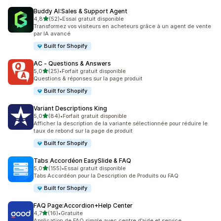
Buddy AI:Sales & Support Agent
étoile(s) sur 5
4,8
(52)
•
Essai gratuit disponible
52 avis au total
Transformez vos visiteurs en acheteurs grâce à un agent de vente
par IA avancé
Built for Shopify
AC ‑ Questions & Answers
étoile(s) sur 5
5,0
(25)
•
Forfait gratuit disponible
25 avis au total
Questions & réponses sur la page produit
Built for Shopify
Variant Descriptions King
étoile(s) sur 5
5,0
(84)
•
Forfait gratuit disponible
84 avis au total
Afficher la description de la variante sélectionnée pour réduire le
taux de rebond sur la page de produit
Built for Shopify
Tabs Accordéon EasySlide & FAQ
étoile(s) sur 5
5,0
(155)
•
Essai gratuit disponible
155 avis au total
Tabs Accordéon pour la Description de Produits ou FAQ
Built for Shopify
FAQ Page:Accordion+Help Center
étoile(s) sur 5
4,7
(16)
•
Gratuite
16 avis au total
Application de FAQ simple avec centre d’aide et service