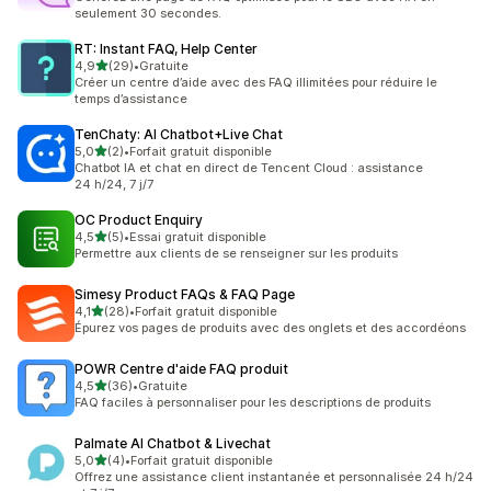
seulement 30 secondes.
RT: Instant FAQ, Help Center
étoile(s) sur 5
4,9
(29)
•
Gratuite
29 avis au total
Créer un centre d’aide avec des FAQ illimitées pour réduire le
temps d’assistance
TenChaty: AI Chatbot+Live Chat
étoile(s) sur 5
5,0
(2)
•
Forfait gratuit disponible
2 avis au total
Chatbot IA et chat en direct de Tencent Cloud : assistance
24 h/24, 7 j/7
OC Product Enquiry
étoile(s) sur 5
4,5
(5)
•
Essai gratuit disponible
5 avis au total
Permettre aux clients de se renseigner sur les produits
Simesy Product FAQs & FAQ Page
étoile(s) sur 5
4,1
(28)
•
Forfait gratuit disponible
28 avis au total
Épurez vos pages de produits avec des onglets et des accordéons
POWR Centre d'aide FAQ produit
étoile(s) sur 5
4,5
(36)
•
Gratuite
36 avis au total
FAQ faciles à personnaliser pour les descriptions de produits
Palmate AI Chatbot & Livechat
étoile(s) sur 5
5,0
(4)
•
Forfait gratuit disponible
4 avis au total
Offrez une assistance client instantanée et personnalisée 24 h/24