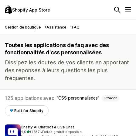
Shopify App Store
Gestion de boutique
Assistance
FAQ
Toutes les applications de faq avec des
fonctionnalités d'css personnalisées
Dissipez les doutes de vos clients en apportant
des réponses à leurs questions les plus
fréquentes.
125 applications avec
CSS personnalisées
Effacer
Built for Shopify
Chatty AI Chatbot & Live Chat
étoile(s) sur 5
4,9
(1 787)
•
Forfait gratuit disponible
1787 avis au total