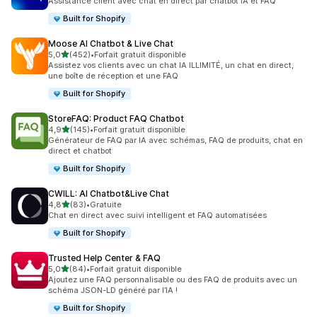
Assistance client avec chat en direct par chatbot IA et FAQ
Built for Shopify
Moose AI Chatbot & Live Chat
étoile(s) sur 5
5,0
(452)
•
Forfait gratuit disponible
452 avis au total
Assistez vos clients avec un chat IA ILLIMITÉ, un chat en direct,
une boîte de réception et une FAQ
Built for Shopify
StoreFAQ: Product FAQ Chatbot
étoile(s) sur 5
4,9
(145)
•
Forfait gratuit disponible
145 avis au total
Générateur de FAQ par IA avec schémas, FAQ de produits, chat en
direct et chatbot
Built for Shopify
CWILL: AI Chatbot&Live Chat
étoile(s) sur 5
4,8
(83)
•
Gratuite
83 avis au total
Chat en direct avec suivi intelligent et FAQ automatisées
Built for Shopify
Trusted Help Center & FAQ
étoile(s) sur 5
5,0
(84)
•
Forfait gratuit disponible
84 avis au total
Ajoutez une FAQ personnalisable ou des FAQ de produits avec un
schéma JSON-LD généré par l’IA !
Built for Shopify