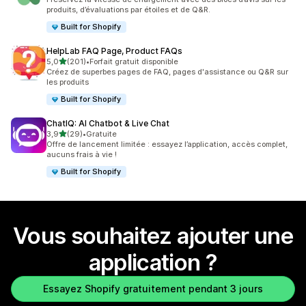
produits, d’évaluations par étoiles et de Q&R.
Built for Shopify
HelpLab FAQ Page, Product FAQs
étoile(s) sur 5
5,0
(201)
•
Forfait gratuit disponible
201 avis au total
Créez de superbes pages de FAQ, pages d'assistance ou Q&R sur
les produits
Built for Shopify
ChatIQ: AI Chatbot & Live Chat
étoile(s) sur 5
3,9
(29)
•
Gratuite
29 avis au total
Offre de lancement limitée : essayez l’application, accès complet,
aucuns frais à vie !
Built for Shopify
Vous souhaitez ajouter une
application ?
Essayez Shopify gratuitement pendant 3 jours