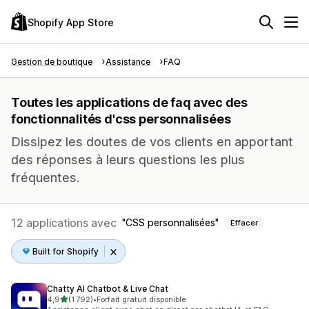
Shopify App Store
Gestion de boutique
Assistance
FAQ
Toutes les applications de faq avec des
fonctionnalités d'css personnalisées
Dissipez les doutes de vos clients en apportant
des réponses à leurs questions les plus
fréquentes.
12 applications avec
CSS personnalisées
Effacer
Built for Shopify
Chatty AI Chatbot & Live Chat
étoile(s) sur 5
4,9
(1 792)
•
Forfait gratuit disponible
1792 avis au total