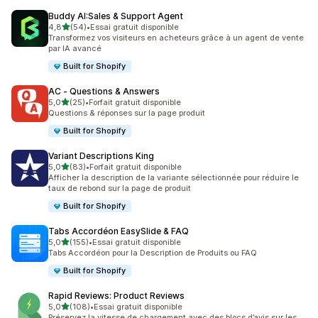
Buddy AI:Sales & Support Agent
étoile(s) sur 5
4,8
(54)
•
Essai gratuit disponible
54 avis au total
Transformez vos visiteurs en acheteurs grâce à un agent de vente
par IA avancé
Built for Shopify
AC ‑ Questions & Answers
étoile(s) sur 5
5,0
(25)
•
Forfait gratuit disponible
25 avis au total
Questions & réponses sur la page produit
Built for Shopify
Variant Descriptions King
étoile(s) sur 5
5,0
(83)
•
Forfait gratuit disponible
83 avis au total
Afficher la description de la variante sélectionnée pour réduire le
taux de rebond sur la page de produit
Built for Shopify
Tabs Accordéon EasySlide & FAQ
étoile(s) sur 5
5,0
(155)
•
Essai gratuit disponible
155 avis au total
Tabs Accordéon pour la Description de Produits ou FAQ
Built for Shopify
Rapid Reviews: Product Reviews
étoile(s) sur 5
5,0
(108)
•
Essai gratuit disponible
108 avis au total
Préservez la vitesse de chargement avec des blocs d’avis sur les