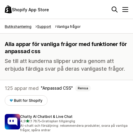
Shopify App Store
Butikshantering
Support
Vanliga frågor
Alla appar för vanliga frågor med funktioner för
anpassad css
Se till att kunderna slipper undra genom att
erbjuda färdiga svar på deras vanligaste frågor.
125 appar med
Anpassad CSS
Rensa
Built for Shopify
Chatty AI Chatbot & Live Chat
av 5 stjärnor
4,9
(1 787)
•
Gratisplan tillgänglig
1787 recensioner totalt
AI-chatt och försäljning: rekommendera produkter, svara på vanliga
frågor, spåra ordrar