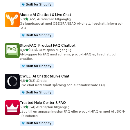
Built for Shopify
Moose AI Chatbot & Live Chat
av 5 stjärnor
5,0
(451)
•
Gratisplan tillgänglig
451 recensioner totalt
Ge kundsupport med OBEGRÄNSAD AI-chatt, livechatt, inkorg och
FAQ
Built for Shopify
StoreFAQ: Product FAQ Chatbot
av 5 stjärnor
4,9
(146)
•
Gratisplan tillgänglig
146 recensioner totalt
AI-byggare för FAQ med schema, produkt-FAQ:er, livechatt och
chattbot
Built for Shopify
CWILL: AI Chatbot&Live Chat
av 5 stjärnor
4,8
(83)
•
Gratis
83 recensioner totalt
Live chat med smart spårning och automatiserade FAQ
Built for Shopify
Trusted Help Center & FAQ
av 5 stjärnor
5,0
(84)
•
Gratisplan tillgänglig
84 recensioner totalt
Lägg till en anpassningsbar FAQ eller produkt-FAQ:er med AI JSON-
LD-schema!
Built for Shopify