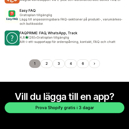
Easy FAQ
Gratisplan tillgänglig
Lägg till anpassningsbara FAQ-sektioner på produkt-, varumärkes-
och butikssidor.
FAQPRIME: FAQ, WhatsApp, Track
av 5 stjärnor
4,8
(26)
•
Gratisplan tillgänglig
26 recensioner totalt
Allt-i-ett-supportapp för orderspårning, kontakt, FAQ och chatt
1
2
3
4
6
Vill du lägga till en app?
Prova Shopify gratis i 3 dagar