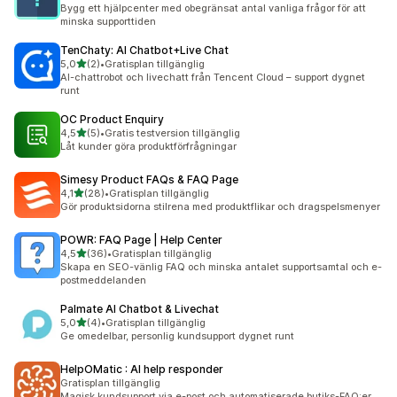
29 recensioner totalt
Bygg ett hjälpcenter med obegränsat antal vanliga frågor för att
minska supporttiden
TenChaty: AI Chatbot+Live Chat
av 5 stjärnor
5,0
(2)
•
Gratisplan tillgänglig
2 recensioner totalt
AI-chattrobot och livechatt från Tencent Cloud – support dygnet
runt
OC Product Enquiry
av 5 stjärnor
4,5
(5)
•
Gratis testversion tillgänglig
5 recensioner totalt
Låt kunder göra produktförfrågningar
Simesy Product FAQs & FAQ Page
av 5 stjärnor
4,1
(28)
•
Gratisplan tillgänglig
28 recensioner totalt
Gör produktsidorna stilrena med produktflikar och dragspelsmenyer
POWR: FAQ Page | Help Center
av 5 stjärnor
4,5
(36)
•
Gratisplan tillgänglig
36 recensioner totalt
Skapa en SEO-vänlig FAQ och minska antalet supportsamtal och e-
postmeddelanden
Palmate AI Chatbot & Livechat
av 5 stjärnor
5,0
(4)
•
Gratisplan tillgänglig
4 recensioner totalt
Ge omedelbar, personlig kundsupport dygnet runt
HelpOMatic : AI help responder
Gratisplan tillgänglig
Magisk kundsupport via e-post och automatiserade butiks-FAQ:er