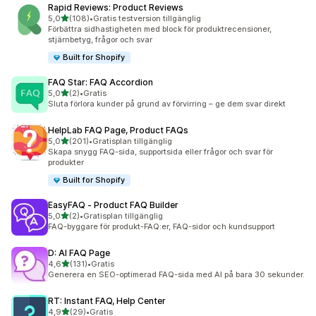
Rapid Reviews: Product Reviews
av 5 stjärnor
5,0
(108)
•
Gratis testversion tillgänglig
108 recensioner totalt
Förbättra sidhastigheten med block för produktrecensioner,
stjärnbetyg, frågor och svar
Built for Shopify
FAQ Star: FAQ Accordion
av 5 stjärnor
5,0
(2)
•
Gratis
2 recensioner totalt
Sluta förlora kunder på grund av förvirring – ge dem svar direkt
HelpLab FAQ Page, Product FAQs
av 5 stjärnor
5,0
(201)
•
Gratisplan tillgänglig
201 recensioner totalt
Skapa snygg FAQ-sida, supportsida eller frågor och svar för
produkter
Built for Shopify
EasyFAQ ‑ Product FAQ Builder
av 5 stjärnor
5,0
(2)
•
Gratisplan tillgänglig
2 recensioner totalt
FAQ-byggare för produkt-FAQ:er, FAQ-sidor och kundsupport
D: AI FAQ Page
av 5 stjärnor
4,6
(131)
•
Gratis
131 recensioner totalt
Generera en SEO-optimerad FAQ-sida med AI på bara 30 sekunder.
RT: Instant FAQ, Help Center
av 5 stjärnor
4,9
(29)
•
Gratis