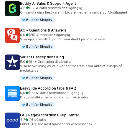
Buddy AI:Sales & Support Agent
av 5 stjärnor
4,8
(52)
•
Gratis testversion tillgänglig
52 recensioner totalt
Omvandla dina besökare till köpare med en avancerad AI-säljagent
Built for Shopify
AC ‑ Questions & Answers
av 5 stjärnor
5,0
(25)
•
Gratisplan tillgänglig
25 recensioner totalt
Visa upp produktfrågor och svar direkt på produktsidan
Built for Shopify
Variant Descriptions King
av 5 stjärnor
5,0
(84)
•
Gratisplan tillgänglig
84 recensioner totalt
Visa beskrivning av vald variant för att minska antalet avhopp på
produktsidan
Built for Shopify
EasySlide Accordion tabs & FAQ
av 5 stjärnor
5,0
(155)
•
Gratis testversion tillgänglig
155 recensioner totalt
Dragspelsflikar för produkter och FAQ-sidor
Built for Shopify
FAQ Page:Accordion+Help Center
av 5 stjärnor
4,7
(16)
•
Gratis
16 recensioner totalt
Enkel FAQ-app med hjälpcenter och helpdesk