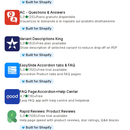
Built for Shopify
AC ‑ Questions & Answers
stelle su 5
5,0
(25)
•
Piano gratuito disponibile
25 recensioni totali
Visualizza le domande e le risposte sul prodotto direttamente
Built for Shopify
Variant Descriptions King
stelle su 5
5,0
(83)
•
Free plan available
83 recensioni totali
Show description of selected variant to reduce drop off on PDP
Built for Shopify
EasySlide Accordion tabs & FAQ
stelle su 5
5,0
(155)
•
Free trial available
155 recensioni totali
Accordion Product tabs and FAQ pages
Built for Shopify
FAQ Page:Accordion+Help Center
stelle su 5
4,7
(16)
•
Free
16 recensioni totali
Easy FAQ app with help centre and helpdesk
Rapid Reviews: Product Reviews
stelle su 5
5,0
(108)
•
Free trial available
108 recensioni totali
Help page speed with product reviews, star ratings, Q&A blocks
Built for Shopify