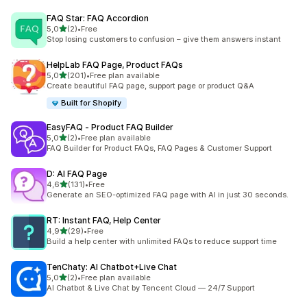
FAQ Star: FAQ Accordion
stelle su 5
5,0
(2)
•
Free
2 recensioni totali
Stop losing customers to confusion – give them answers instant
HelpLab FAQ Page, Product FAQs
stelle su 5
5,0
(201)
•
Free plan available
201 recensioni totali
Create beautiful FAQ page, support page or product Q&A
Built for Shopify
EasyFAQ ‑ Product FAQ Builder
stelle su 5
5,0
(2)
•
Free plan available
2 recensioni totali
FAQ Builder for Product FAQs, FAQ Pages & Customer Support
D: AI FAQ Page
stelle su 5
4,6
(131)
•
Free
131 recensioni totali
Generate an SEO-optimized FAQ page with AI in just 30 seconds.
RT: Instant FAQ, Help Center
stelle su 5
4,9
(29)
•
Free
29 recensioni totali
Build a help center with unlimited FAQs to reduce support time
TenChaty: AI Chatbot+Live Chat
stelle su 5
5,0
(2)
•
Free plan available
2 recensioni totali
AI Chatbot & Live Chat by Tencent Cloud — 24/7 Support