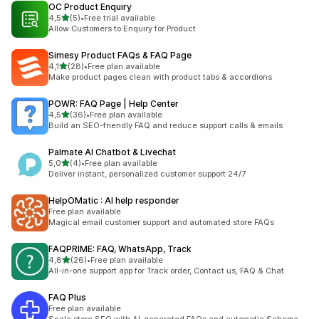
OC Product Enquiry
stelle su 5
4,5
(5)
•
Free trial available
5 recensioni totali
Allow Customers to Enquiry for Product
Simesy Product FAQs & FAQ Page
stelle su 5
4,1
(28)
•
Free plan available
28 recensioni totali
Make product pages clean with product tabs & accordions
POWR: FAQ Page | Help Center
stelle su 5
4,5
(36)
•
Free plan available
36 recensioni totali
Build an SEO-friendly FAQ and reduce support calls & emails
Palmate AI Chatbot & Livechat
stelle su 5
5,0
(4)
•
Free plan available
4 recensioni totali
Deliver instant, personalized customer support 24/7
HelpOMatic : AI help responder
Free plan available
Magical email customer support and automated store FAQs
FAQPRIME: FAQ, WhatsApp, Track
stelle su 5
4,8
(26)
•
Free plan available
26 recensioni totali
All-in-one support app for Track order, Contact us, FAQ & Chat
FAQ Plus
Free plan available