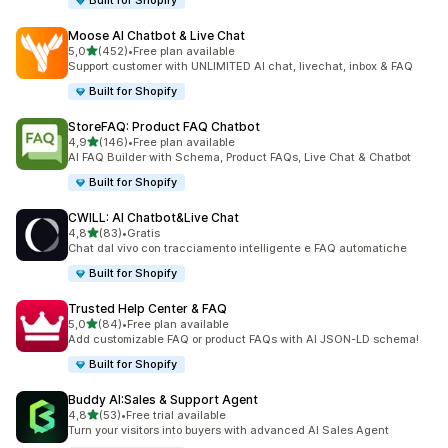
Built for Shopify
Moose AI Chatbot & Live Chat
stelle su 5
5,0
(452)
•
Free plan available
452 recensioni totali
Support customer with UNLIMITED AI chat, livechat, inbox & FAQ
Built for Shopify
StoreFAQ: Product FAQ Chatbot
stelle su 5
4,9
(146)
•
Free plan available
146 recensioni totali
AI FAQ Builder with Schema, Product FAQs, Live Chat & Chatbot
Built for Shopify
CWILL: AI Chatbot&Live Chat
stelle su 5
4,8
(83)
•
Gratis
83 recensioni totali
Chat dal vivo con tracciamento intelligente e FAQ automatiche
Built for Shopify
Trusted Help Center & FAQ
stelle su 5
5,0
(84)
•
Free plan available
84 recensioni totali
Add customizable FAQ or product FAQs with AI JSON-LD schema!
Built for Shopify
Buddy AI:Sales & Support Agent
stelle su 5
4,8
(53)
•
Free trial available
53 recensioni totali
Turn your visitors into buyers with advanced AI Sales Agent