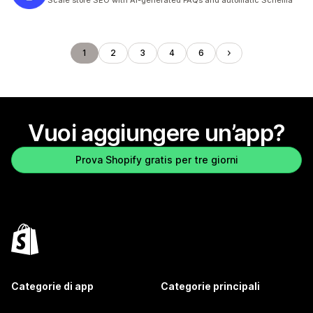
Scale store SEO with AI-generated FAQs and automatic Schema
1
2
3
4
6
Vuoi aggiungere un’app?
Prova Shopify gratis per tre giorni
Categorie di app
Categorie principali