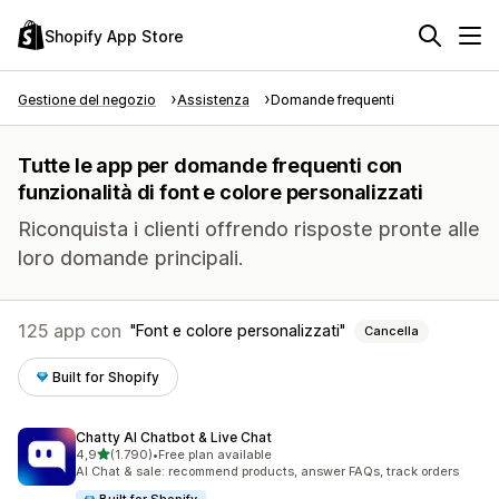
Shopify App Store
Gestione del negozio
Assistenza
Domande frequenti
Tutte le app per domande frequenti con
funzionalità di font e colore personalizzati
Riconquista i clienti offrendo risposte pronte alle
loro domande principali.
125 app con
Font e colore personalizzati
Cancella
Built for Shopify
Chatty AI Chatbot & Live Chat
stelle su 5
4,9
(1.790)
•
Free plan available
1790 recensioni totali
AI Chat & sale: recommend products, answer FAQs, track orders