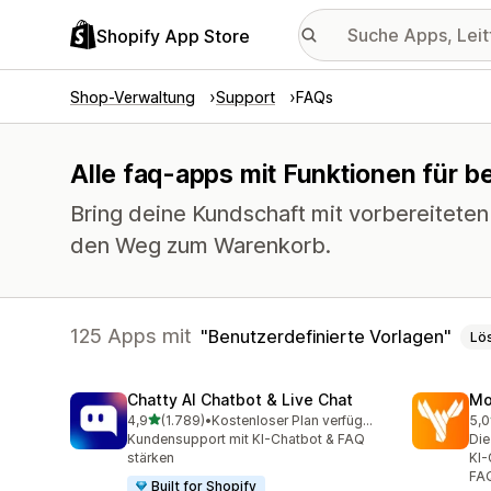
Shopify App Store
Shop-Verwaltung
Support
FAQs
Alle faq-apps mit Funktionen für b
Bring deine Kundschaft mit vorbereiteten
den Weg zum Warenkorb.
125 Apps mit
Benutzerdefinierte Vorlagen
Lö
Chatty AI Chatbot & Live Chat
Mo
von 5 Sternen
4,9
(1.789)
•
Kostenloser Plan verfügbar
5,0
1789 Rezensionen insgesamt
452
Kundensupport mit KI-Chatbot & FAQ
Di
stärken
KI-
FAQ
Built for Shopify