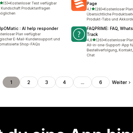
von 5 Sternen
(5)
•
Kostenloser Test verfügbar
Page
ezensionen insgesamt
 Kundschaft Produktanfragen
von 5 Sternen
4,1
(28)
•
Kostenloser Plan
28 Rezensionen insgesam
öglichen
Übersichtliche Produktseit
Produkt-Tabs und Akkord
lpOMatic : AI help responder
FAQPRIME: FAQ, Whats
tenloser Plan verfügbar
Track
ischer E-Mail-Kundensupport und
von 5 Sternen
4,8
(26)
•
Kostenloser Pla
26 Rezensionen insgesam
omatisierte Shop-FAQs
All-in-one-Support-App fü
Bestellverfolgung, Kontakt
Chat
Weiter
1
2
3
4
…
6