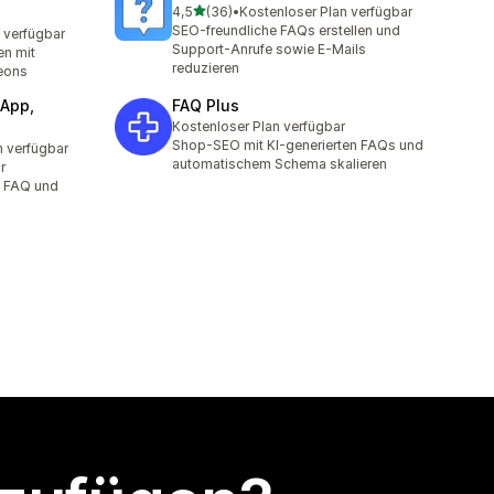
von 5 Sternen
4,5
(36)
•
Kostenloser Plan verfügbar
36 Rezensionen insgesamt
SEO-freundliche FAQs erstellen und
 verfügbar
t
Support-Anrufe sowie E-Mails
en mit
reduzieren
eons
App,
FAQ Plus
Kostenloser Plan verfügbar
Shop-SEO mit KI-generierten FAQs und
n verfügbar
t
automatischem Schema skalieren
r
, FAQ und