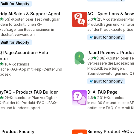
Built for Shopify
ddy AI:Sales & Support Agent
AC ‑ Questions & Ans
von 5 Sternen
von 5 Sternen
(53)
•
Kostenloser Test verfügbar
5,0
(25)
•
Kostenloser Pla
Rezensionen insgesamt
25 Rezensionen insgesam
 dem fortschrittlichen KI-
Produktfragen und -antwor
kaufsagenten Besucher:innen in
auf der Produktseite präse
dschaft verwandeln
Built for Shopify
Built for Shopify
Q Page:Accordion+Help
Rapid Reviews: Produ
von 5 Sternen
nter
5,0
(108)
•
Kostenloser Te
108 Rezensionen insgesa
Verbessere die Ladezeit mi
von 5 Sternen
(16)
•
Kostenlos
Rezensionen insgesamt
Produktbewertungen,
fache FAQ-App mit Help-Center und
Sternebewertungen und Q
lpdesk
Built for Shopify
syFAQ ‑ Product FAQ Builder
D: AI FAQ Page
von 5 Sternen
von 5 Sternen
(2)
•
Kostenloser Plan verfügbar
4,6
(131)
•
Kostenlos
ezensionen insgesamt
131 Rezensionen insgesam
-Builder für Produkt-FAQs, FAQ-
In nur 30 Sekunden eine S
ten und Kundensupport
optimierte FAQ-Seite mit KI
 Product Enquiry
Simesy Product FAQs 