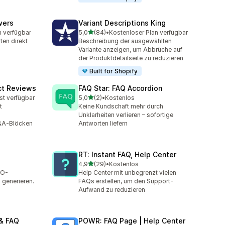
wers
Variant Descriptions King
von 5 Sternen
n verfügbar
5,0
(84)
•
Kostenloser Plan verfügbar
t
84 Rezensionen insgesamt
ten direkt
Beschreibung der ausgewählten
Variante anzeigen, um Abbrüche auf
der Produktdetailseite zu reduzieren
Built for Shopify
ct Reviews
FAQ Star: FAQ Accordion
von 5 Sternen
st verfügbar
5,0
(2)
•
Kostenlos
mt
2 Rezensionen insgesamt
t
Keine Kundschaft mehr durch
Unklarheiten verlieren – sofortige
&A-Blöcken
Antworten liefern
RT: Instant FAQ, Help Center
von 5 Sternen
4,9
(29)
•
Kostenlos
t
29 Rezensionen insgesamt
EO-
Help Center mit unbegrenzt vielen
 generieren.
FAQs erstellen, um den Support-
Aufwand zu reduzieren
& FAQ
POWR: FAQ Page | Help Center