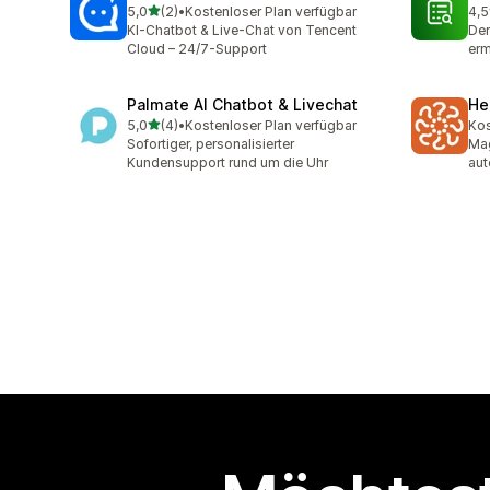
von 5 Sternen
5,0
(2)
•
Kostenloser Plan verfügbar
4,5
2 Rezensionen insgesamt
5 R
KI-Chatbot & Live-Chat von Tencent
Der
Cloud – 24/7-Support
erm
Palmate AI Chatbot & Livechat
He
von 5 Sternen
5,0
(4)
•
Kostenloser Plan verfügbar
Kos
4 Rezensionen insgesamt
Sofortiger, personalisierter
Mag
Kundensupport rund um die Uhr
aut