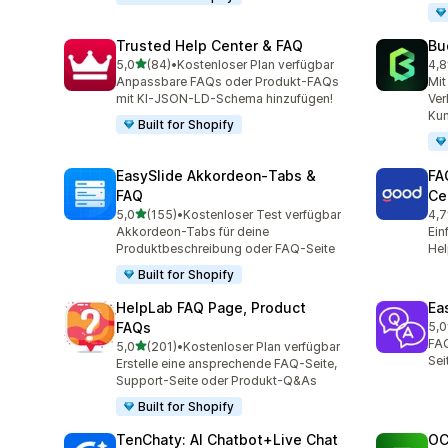
Trusted Help Center & FAQ
Bu
von 5 Sternen
5,0
(84)
•
Kostenloser Plan verfügbar
4,8
84 Rezensionen insgesamt
53 
Anpassbare FAQs oder Produkt-FAQs
Mit
mit KI-JSON-LD-Schema hinzufügen!
Ver
Kun
Built for Shopify
EasySlide Akkordeon‑Tabs &
FA
FAQ
Ce
von 5 Sternen
5,0
(155)
•
Kostenloser Test verfügbar
4,7
155 Rezensionen insgesamt
16 
Akkordeon-Tabs für deine
Ein
Produktbeschreibung oder FAQ-Seite
He
Built for Shopify
HelpLab FAQ Page, Product
Ea
FAQs
5,0
2 R
FAQ
von 5 Sternen
5,0
(201)
•
Kostenloser Plan verfügbar
201 Rezensionen insgesamt
Sei
Erstelle eine ansprechende FAQ-Seite,
Support-Seite oder Produkt-Q&As
Built for Shopify
TenChaty: AI Chatbot+Live Chat
OC