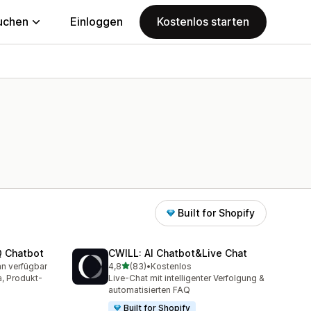
uchen
Einloggen
Kostenlos starten
Built for Shopify
Q Chatbot
CWILL: AI Chatbot&Live Chat
von 5 Sternen
an verfügbar
4,8
(83)
•
Kostenlos
mt
83 Rezensionen insgesamt
, Produkt-
Live-Chat mit intelligenter Verfolgung &
automatisierten FAQ
Built for Shopify