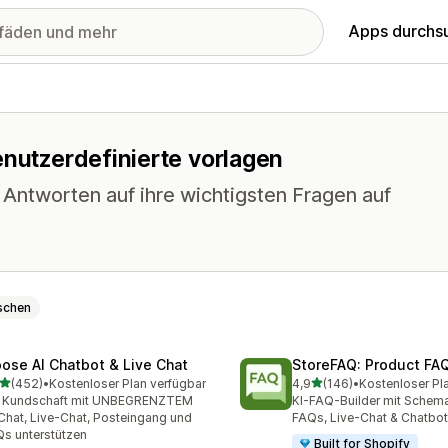
Apps durchs
enutzerdefinierte vorlagen
 Antworten auf ihre wichtigsten Fragen auf
schen
ose AI Chatbot & Live Chat
StoreFAQ: Product FA
von 5 Sternen
von 5 Sternen
(452)
•
Kostenloser Plan verfügbar
4,9
(146)
•
Kostenloser Pl
 Rezensionen insgesamt
146 Rezensionen insgesa
e Kundschaft mit UNBEGRENZTEM
KI-FAQ-Builder mit Schema
Chat, Live-Chat, Posteingang und
FAQs, Live-Chat & Chatbot
s unterstützen
Built for Shopify