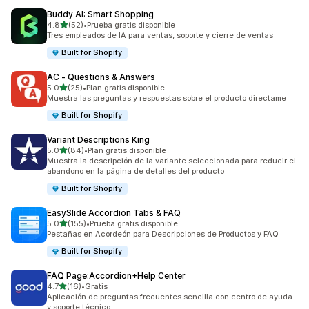
Buddy AI: Smart Shopping
de 5 estrellas
4.8
(52)
•
Prueba gratis disponible
52 reseñas en total
Tres empleados de IA para ventas, soporte y cierre de ventas
Built for Shopify
AC ‑ Questions & Answers
de 5 estrellas
5.0
(25)
•
Plan gratis disponible
25 reseñas en total
Muestra las preguntas y respuestas sobre el producto directame
Built for Shopify
Variant Descriptions King
de 5 estrellas
5.0
(84)
•
Plan gratis disponible
84 reseñas en total
Muestra la descripción de la variante seleccionada para reducir el
abandono en la página de detalles del producto
Built for Shopify
EasySlide Accordion Tabs & FAQ
de 5 estrellas
5.0
(155)
•
Prueba gratis disponible
155 reseñas en total
Pestañas en Acordeón para Descripciones de Productos y FAQ
Built for Shopify
FAQ Page:Accordion+Help Center
de 5 estrellas
4.7
(16)
•
Gratis
16 reseñas en total
Aplicación de preguntas frecuentes sencilla con centro de ayuda
y soporte técnico