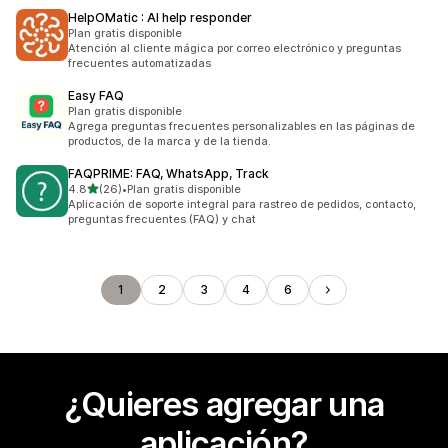
HelpOMatic : AI help responder
Plan gratis disponible
Atención al cliente mágica por correo electrónico y preguntas
frecuentes automatizadas
Easy FAQ
Plan gratis disponible
Agrega preguntas frecuentes personalizables en las páginas de
productos, de la marca y de la tienda.
FAQPRIME: FAQ, WhatsApp, Track
de 5 estrellas
4.8
(26)
•
Plan gratis disponible
26 reseñas en total
Aplicación de soporte integral para rastreo de pedidos, contacto,
preguntas frecuentes (FAQ) y chat
1
2
3
4
6
¿Quieres agregar una
aplicación?