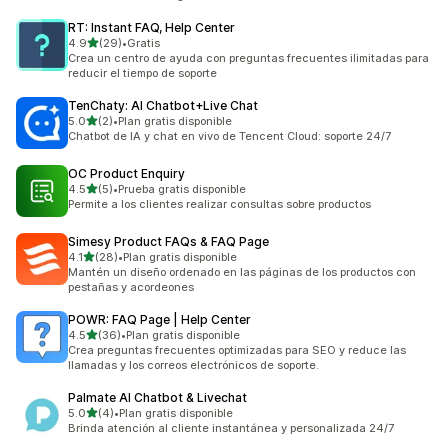
RT: Instant FAQ, Help Center
de 5 estrellas
4.9
(29)
•
Gratis
29 reseñas en total
Crea un centro de ayuda con preguntas frecuentes ilimitadas para
reducir el tiempo de soporte
TenChaty: AI Chatbot+Live Chat
de 5 estrellas
5.0
(2)
•
Plan gratis disponible
2 reseñas en total
Chatbot de IA y chat en vivo de Tencent Cloud: soporte 24/7
OC Product Enquiry
de 5 estrellas
4.5
(5)
•
Prueba gratis disponible
5 reseñas en total
Permite a los clientes realizar consultas sobre productos
Simesy Product FAQs & FAQ Page
de 5 estrellas
4.1
(28)
•
Plan gratis disponible
28 reseñas en total
Mantén un diseño ordenado en las páginas de los productos con
pestañas y acordeones
POWR: FAQ Page | Help Center
de 5 estrellas
4.5
(36)
•
Plan gratis disponible
36 reseñas en total
Crea preguntas frecuentes optimizadas para SEO y reduce las
llamadas y los correos electrónicos de soporte.
Palmate AI Chatbot & Livechat
de 5 estrellas
5.0
(4)
•
Plan gratis disponible
4 reseñas en total
Brinda atención al cliente instantánea y personalizada 24/7