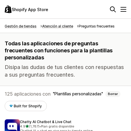
Shopify App Store
Gestión de tiendas
Atención al cliente
Preguntas frecuentes
Todas las aplicaciones de preguntas
frecuentes con funciones para la plantillas
personalizadas
Disipa las dudas de tus clientes con respuestas
a sus preguntas frecuentes.
125 aplicaciones con
Plantillas personalizadas
Borrar
Built for Shopify
Chatty AI Chatbot & Live Chat
de 5 estrellas
4.9
(1,787)
•
Plan gratis disponible
1787 reseñas en total
Chatbot IA y chat en vivo para tu tienda online