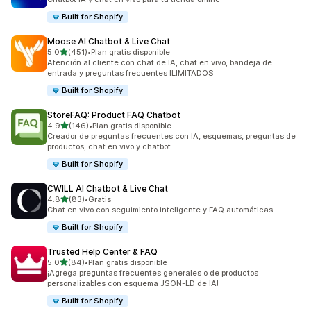
Built for Shopify
Moose AI Chatbot & Live Chat
de 5 estrellas
5.0
(451)
•
Plan gratis disponible
451 reseñas en total
Atención al cliente con chat de IA, chat en vivo, bandeja de
entrada y preguntas frecuentes ILIMITADOS
Built for Shopify
StoreFAQ: Product FAQ Chatbot
de 5 estrellas
4.9
(146)
•
Plan gratis disponible
146 reseñas en total
Creador de preguntas frecuentes con IA, esquemas, preguntas de
productos, chat en vivo y chatbot
Built for Shopify
CWILL AI Chatbot & Live Chat
de 5 estrellas
4.8
(83)
•
Gratis
83 reseñas en total
Chat en vivo con seguimiento inteligente y FAQ automáticas
Built for Shopify
Trusted Help Center & FAQ
de 5 estrellas
5.0
(84)
•
Plan gratis disponible
84 reseñas en total
¡Agrega preguntas frecuentes generales o de productos
personalizables con esquema JSON-LD de IA!
Built for Shopify