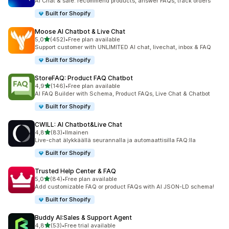
AI Chat & sale: recommend products, answer FAQs, track orders
Built for Shopify
Moose AI Chatbot & Live Chat
/ 5 tähteä
5,0
(452)
•
Free plan available
452 arvostelua yhteensä
Support customer with UNLIMITED AI chat, livechat, inbox & FAQ
Built for Shopify
StoreFAQ: Product FAQ Chatbot
/ 5 tähteä
4,9
(146)
•
Free plan available
146 arvostelua yhteensä
AI FAQ Builder with Schema, Product FAQs, Live Chat & Chatbot
Built for Shopify
CWILL: AI Chatbot&Live Chat
/ 5 tähteä
4,8
(83)
•
Ilmainen
83 arvostelua yhteensä
Live-chat älykkäällä seurannalla ja automaattisilla FAQ:lla
Built for Shopify
Trusted Help Center & FAQ
/ 5 tähteä
5,0
(84)
•
Free plan available
84 arvostelua yhteensä
Add customizable FAQ or product FAQs with AI JSON-LD schema!
Built for Shopify
Buddy AI:Sales & Support Agent
/ 5 tähteä
4,8
(53)
•
Free trial available
53 arvostelua yhteensä