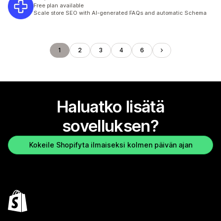
Free plan available
Scale store SEO with AI-generated FAQs and automatic Schema
1
2
3
4
6
Haluatko lisätä
sovelluksen?
Kokeile Shopifyta ilmaiseksi kolmen päivän ajan