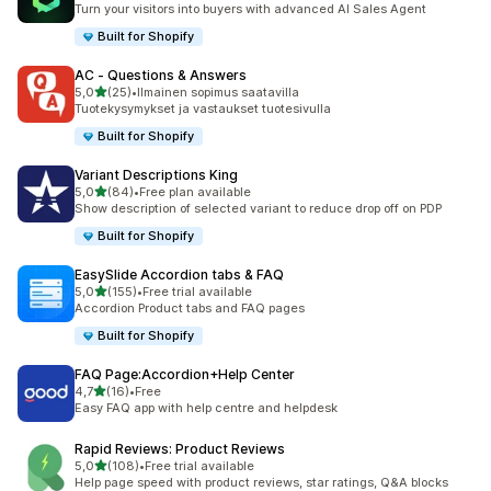
Turn your visitors into buyers with advanced AI Sales Agent
Built for Shopify
AC ‑ Questions & Answers
/ 5 tähteä
5,0
(25)
•
Ilmainen sopimus saatavilla
25 arvostelua yhteensä
Tuotekysymykset ja vastaukset tuotesivulla
Built for Shopify
Variant Descriptions King
/ 5 tähteä
5,0
(84)
•
Free plan available
84 arvostelua yhteensä
Show description of selected variant to reduce drop off on PDP
Built for Shopify
EasySlide Accordion tabs & FAQ
/ 5 tähteä
5,0
(155)
•
Free trial available
155 arvostelua yhteensä
Accordion Product tabs and FAQ pages
Built for Shopify
FAQ Page:Accordion+Help Center
/ 5 tähteä
4,7
(16)
•
Free
16 arvostelua yhteensä
Easy FAQ app with help centre and helpdesk
Rapid Reviews: Product Reviews
/ 5 tähteä
5,0
(108)
•
Free trial available
108 arvostelua yhteensä
Help page speed with product reviews, star ratings, Q&A blocks