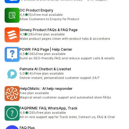
OC Product Enquiry
/ 5 tähteä
4,5
(5)
•
Free trial available
5 arvostelua yhteensä
Allow Customers to Enquiry for Product
Simesy Product FAQs & FAQ Page
/ 5 tähteä
4,1
(28)
•
Free plan available
28 arvostelua yhteensä
Make product pages clean with product tabs & accordions
POWR: FAQ Page | Help Center
/ 5 tähteä
4,5
(36)
•
Free plan available
36 arvostelua yhteensä
Build an SEO-friendly FAQ and reduce support calls & emails
Palmate AI Chatbot & Livechat
/ 5 tähteä
5,0
(4)
•
Free plan available
4 arvostelua yhteensä
Deliver instant, personalized customer support 24/7
HelpOMatic : AI help responder
Free plan available
Magical email customer support and automated store FAQs
FAQPRIME: FAQ, WhatsApp, Track
/ 5 tähteä
4,8
(26)
•
Free plan available
26 arvostelua yhteensä
All-in-one support app for Track order, Contact us, FAQ & Chat
FAQ Plus