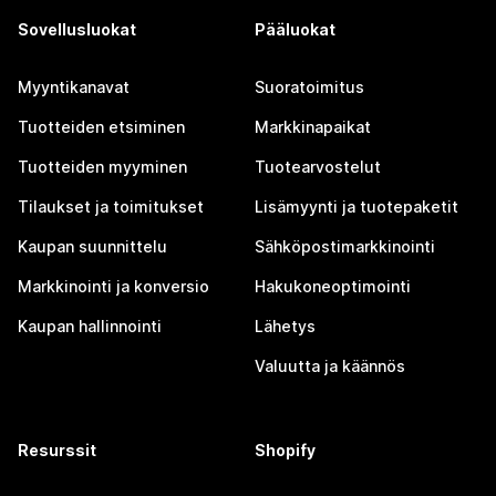
Sovellusluokat
Pääluokat
Myyntikanavat
Suoratoimitus
Tuotteiden etsiminen
Markkinapaikat
Tuotteiden myyminen
Tuotearvostelut
Tilaukset ja toimitukset
Lisämyynti ja tuotepaketit
Kaupan suunnittelu
Sähköpostimarkkinointi
Markkinointi ja konversio
Hakukoneoptimointi
Kaupan hallinnointi
Lähetys
Valuutta ja käännös
Resurssit
Shopify