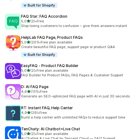
Built for Shopify
FAQ Star: FAQ Accordion
/ 5 tähteä
5,0
(2)
•
Free
2 arvostelua yhteensä
Stop losing customers to confusion – give them answers instant
HelpLab FAQ Page, Product FAQs
/ 5 tähteä
5,0
(201)
•
Free plan available
201 arvostelua yhteensä
Create beautiful FAQ page, support page or product Q&A
Built for Shopify
EasyFAQ ‑ Product FAQ Builder
/ 5 tähteä
5,0
(2)
•
Free plan available
2 arvostelua yhteensä
FAQ Builder for Product FAQs, FAQ Pages & Customer Support
D: AI FAQ Page
/ 5 tähteä
4,6
(131)
•
Free
131 arvostelua yhteensä
Generate an SEO-optimized FAQ page with AI in just 30 seconds.
RT: Instant FAQ, Help Center
/ 5 tähteä
4,9
(29)
•
Free
29 arvostelua yhteensä
Build a help center with unlimited FAQs to reduce support time
TenChaty: AI Chatbot+Live Chat
/ 5 tähteä
5,0
(2)
•
Free plan available
2 arvostelua yhteensä
AI Chatbot & Live Chat by Tencent Cloud — 24/7 Support