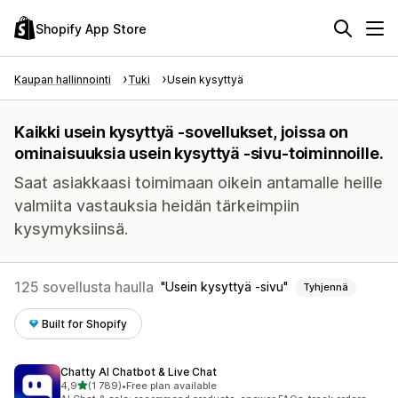
Shopify App Store
Kaupan hallinnointi
Tuki
Usein kysyttyä
Kaikki usein kysyttyä -sovellukset, joissa on
ominaisuuksia usein kysyttyä -sivu-toiminnoille.
Saat asiakkaasi toimimaan oikein antamalle heille
valmiita vastauksia heidän tärkeimpiin
kysymyksiinsä.
125 sovellusta haulla
Usein kysyttyä -sivu
Tyhjennä
Built for Shopify
Chatty AI Chatbot & Live Chat
/ 5 tähteä
4,9
(1 789)
•
Free plan available
1789 arvostelua yhteensä