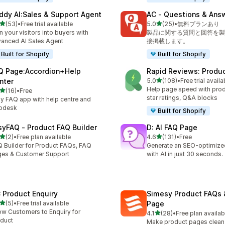
ddy AI:Sales & Support Agent
AC ‑ Questions & Ans
5つ星中
5つ星中
(53)
•
Free trial available
5.0
(25)
•
無料プランあり
計レビュー数：53件
合計レビュー数：25件
n your visitors into buyers with
製品に関する質問と回答を製
anced AI Sales Agent
接掲載します。
Built for Shopify
Built for Shopify
Q Page:Accordion+Help
Rapid Reviews: Produ
5つ星中
nter
5.0
(108)
•
Free trial availa
合計レビュー数：108件
Help page speed with prod
5つ星中
(16)
•
Free
計レビュー数：16件
star ratings, Q&A blocks
y FAQ app with help centre and
lpdesk
Built for Shopify
syFAQ ‑ Product FAQ Builder
D: AI FAQ Page
5つ星中
5つ星中
(2)
•
Free plan available
4.6
(131)
•
Free
計レビュー数：2件
合計レビュー数：131件
 Builder for Product FAQs, FAQ
Generate an SEO-optimiz
es & Customer Support
with AI in just 30 seconds.
 Product Enquiry
Simesy Product FAQs 
5つ星中
(5)
•
Free trial available
Page
計レビュー数：5件
ow Customers to Enquiry for
5つ星中
4.1
(28)
•
Free plan availab
合計レビュー数：28件
duct
Make product pages clean