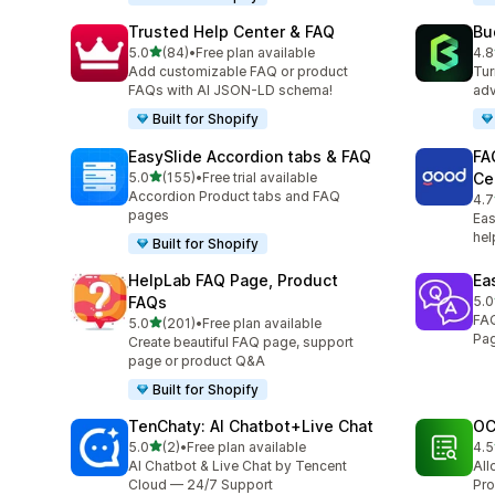
Trusted Help Center & FAQ
Bu
5つ星中
5.0
(84)
•
Free plan available
4.8
合計レビュー数：84件
合
Add customizable FAQ or product
Tur
FAQs with AI JSON-LD schema!
adv
Built for Shopify
EasySlide Accordion tabs & FAQ
FA
5つ星中
5.0
(155)
•
Free trial available
Ce
合計レビュー数：155件
Accordion Product tabs and FAQ
4.7
合
pages
Eas
he
Built for Shopify
HelpLab FAQ Page, Product
Ea
FAQs
5.0
合
FAQ
5つ星中
5.0
(201)
•
Free plan available
合計レビュー数：201件
Pag
Create beautiful FAQ page, support
page or product Q&A
Built for Shopify
TenChaty: AI Chatbot+Live Chat
OC
5つ星中
5.0
(2)
•
Free plan available
4.5
合計レビュー数：2件
合
AI Chatbot & Live Chat by Tencent
All
Cloud — 24/7 Support
Pro