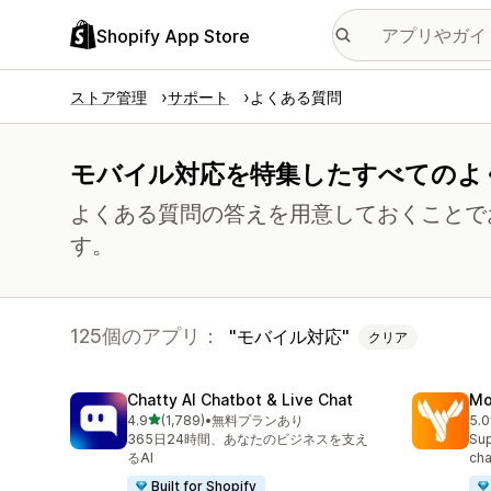
Shopify App Store
ストア管理
サポート
よくある質問
モバイル対応を特集したすべてのよ
よくある質問の答えを用意しておくことで
す。
125個のアプリ：
モバイル対応
クリア
Chatty AI Chatbot & Live Chat
Mo
5つ星中
4.9
(1,789)
•
無料プランあり
5.0
合計レビュー数：1789件
合
365日24時間、あなたのビジネスを支え
Sup
るAI
cha
Built for Shopify