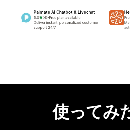
Palmate AI Chatbot & Livechat
He
5つ星中
5.0
(4)
•
Free plan available
Fre
合計レビュー数：4件
Deliver instant, personalized customer
Mag
support 24/7
aut
使ってみ