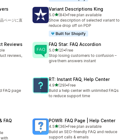
wers
Variant Descriptions King
5つ星中
5.0
(84)
•
Free plan available
合計レビュー数：84件
品ページに直
Show description of selected variant to
reduce drop off on PDP
Built for Shopify
ct Reviews
FAQ Star: FAQ Accordion
5つ星中
ble
5.0
(2)
•
Free
合計レビュー数：2件
uct reviews,
Stop losing customers to confusion –
give them answers instant
RT: Instant FAQ, Help Center
5つ星中
4.9
(29)
•
Free
合計レビュー数：29件
ed FAQ page
Build a help center with unlimited FAQs
to reduce support time
& FAQ
POWR: FAQ Page | Help Center
5つ星中
4.5
(36)
•
Free plan available
合計レビュー数：36件
Build an SEO-friendly FAQ and reduce
le
support calls & emails
 with