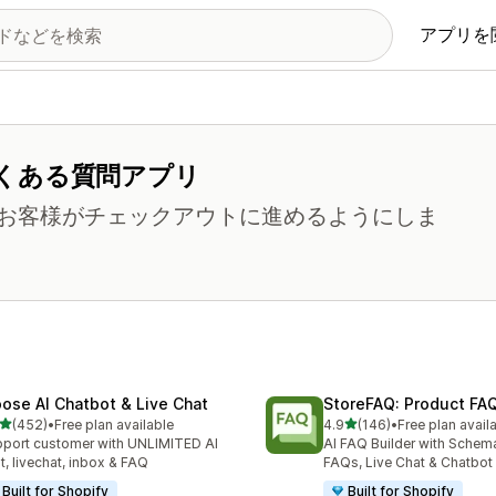
アプリを
くある質問アプリ
お客様がチェックアウトに進めるようにしま
ose AI Chatbot & Live Chat
StoreFAQ: Product FA
5つ星中
5つ星中
(452)
•
Free plan available
4.9
(146)
•
Free plan avail
計レビュー数：452件
合計レビュー数：146件
port customer with UNLIMITED AI
AI FAQ Builder with Schem
t, livechat, inbox & FAQ
FAQs, Live Chat & Chatbot
Built for Shopify
Built for Shopify