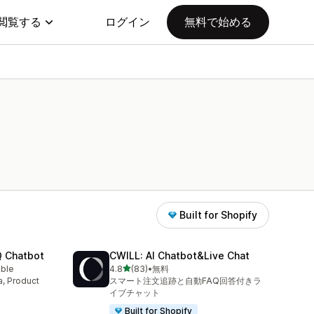
閲覧する
ログイン
無料で始める
Built for Shopify
Q Chatbot
CWILL: AI Chatbot&Live Chat
5つ星中
able
4.8
(83)
•
無料
合計レビュー数：83件
a, Product
スマート注文追跡と自動FAQ回答付きラ
イブチャット
Built for Shopify