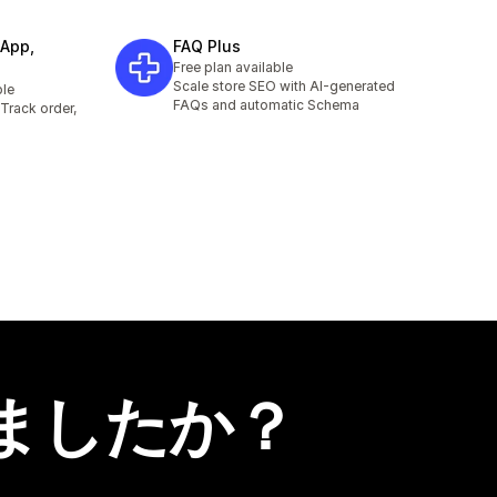
App,
FAQ Plus
Free plan available
Scale store SEO with AI-generated
ble
FAQs and automatic Schema
Track order,
ましたか？