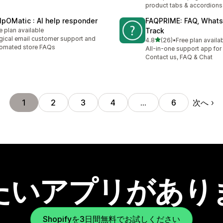
product tabs & accordions
lpOMatic : AI help responder
FAQPRIME: FAQ, Whats
e plan available
Track
ical email customer support and
5つ星中
4.8
(26)
•
Free plan availa
合計レビュー数：26件
omated store FAQs
All-in-one support app for 
Contact us, FAQ & Chat
次へ
1
2
3
4
…
6
たいアプリがあり
Shopifyを3日間無料でお試しください