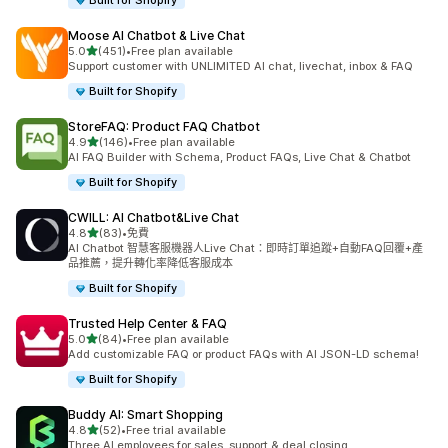
Built for Shopify
Moose AI Chatbot & Live Chat
滿分 5 顆星
5.0
(451)
•
Free plan available
共有 451 則評價
Support customer with UNLIMITED AI chat, livechat, inbox & FAQ
Built for Shopify
StoreFAQ: Product FAQ Chatbot
滿分 5 顆星
4.9
(146)
•
Free plan available
共有 146 則評價
AI FAQ Builder with Schema, Product FAQs, Live Chat & Chatbot
Built for Shopify
CWILL: AI Chatbot&Live Chat
滿分 5 顆星
4.8
(83)
•
免費
共有 83 則評價
AI Chatbot 智慧客服機器人Live Chat：即時訂單追蹤+自動FAQ回覆+產
品推薦，提升轉化率降低客服成本
Built for Shopify
Trusted Help Center & FAQ
滿分 5 顆星
5.0
(84)
•
Free plan available
共有 84 則評價
Add customizable FAQ or product FAQs with AI JSON-LD schema!
Built for Shopify
Buddy AI: Smart Shopping
滿分 5 顆星
4.8
(52)
•
Free trial available
共有 52 則評價
Three AI employees for sales, support & deal closing