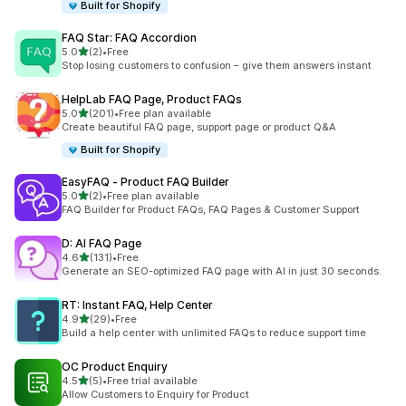
Built for Shopify
FAQ Star: FAQ Accordion
滿分 5 顆星
5.0
(2)
•
Free
共有 2 則評價
Stop losing customers to confusion – give them answers instant
HelpLab FAQ Page, Product FAQs
滿分 5 顆星
5.0
(201)
•
Free plan available
共有 201 則評價
Create beautiful FAQ page, support page or product Q&A
Built for Shopify
EasyFAQ ‑ Product FAQ Builder
滿分 5 顆星
5.0
(2)
•
Free plan available
共有 2 則評價
FAQ Builder for Product FAQs, FAQ Pages & Customer Support
D: AI FAQ Page
滿分 5 顆星
4.6
(131)
•
Free
共有 131 則評價
Generate an SEO-optimized FAQ page with AI in just 30 seconds.
RT: Instant FAQ, Help Center
滿分 5 顆星
4.9
(29)
•
Free
共有 29 則評價
Build a help center with unlimited FAQs to reduce support time
OC Product Enquiry
滿分 5 顆星
4.5
(5)
•
Free trial available
共有 5 則評價
Allow Customers to Enquiry for Product