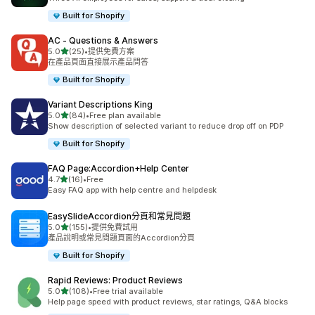
Built for Shopify
AC ‑ Questions & Answers
滿分 5 顆星
5.0
(25)
•
提供免費方案
共有 25 則評價
在產品頁面直接展示產品問答
Built for Shopify
Variant Descriptions King
滿分 5 顆星
5.0
(84)
•
Free plan available
共有 84 則評價
Show description of selected variant to reduce drop off on PDP
Built for Shopify
FAQ Page:Accordion+Help Center
滿分 5 顆星
4.7
(16)
•
Free
共有 16 則評價
Easy FAQ app with help centre and helpdesk
EasySlideAccordion分頁和常見問題
滿分 5 顆星
5.0
(155)
•
提供免費試用
共有 155 則評價
產品說明或常見問題頁面的Accordion分頁
Built for Shopify
Rapid Reviews: Product Reviews
滿分 5 顆星
5.0
(108)
•
Free trial available
共有 108 則評價
Help page speed with product reviews, star ratings, Q&A blocks