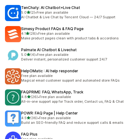
TenChaty: AI Chatbot+Live Chat
滿分 5 顆星
5.0
(2)
•
Free plan available
共有 2 則評價
AI Chatbot & Live Chat by Tencent Cloud — 24/7 Support
Simesy Product FAQs & FAQ Page
滿分 5 顆星
4.1
(28)
•
Free plan available
共有 28 則評價
Make product pages clean with product tabs & accordions
Palmate AI Chatbot & Livechat
滿分 5 顆星
5.0
(4)
•
Free plan available
共有 4 則評價
Deliver instant, personalized customer support 24/7
HelpOMatic : AI help responder
Free plan available
Magical email customer support and automated store FAQs
FAQPRIME: FAQ, WhatsApp, Track
滿分 5 顆星
4.8
(26)
•
Free plan available
共有 26 則評價
All-in-one support app for Track order, Contact us, FAQ & Chat
POWR: FAQ Page | Help Center
滿分 5 顆星
4.5
(36)
•
Free plan available
共有 36 則評價
Build an SEO-friendly FAQ and reduce support calls & emails
FAQ Plus